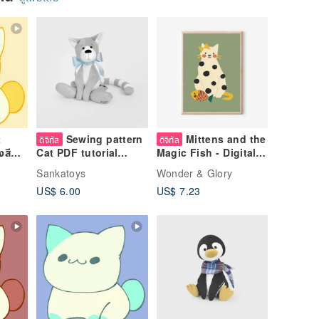
t
Sewing pattern
Mittens and the
ดิจิทัล
ดิจิทัล
งสี
Cat PDF tutorial
Magic Fish - Digital
งวิดิ
Kitten Digital
Download Nursery
Sankatoys
Wonder & Glory
Download
Poster
US$ 6.00
US$ 7.23