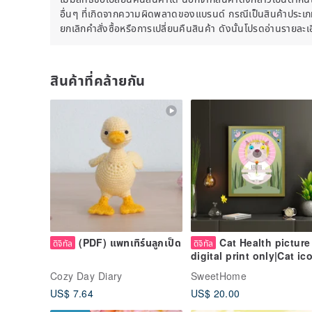
5x7 นิ้ว หรือ 12x17 ซม
อื่นๆ ที่เกิดจากความผิดพลาดของแบรนด์ กรณีเป็นสินค้าประเภทส
19x27 นิ้ว หรือ 50x70 ซม
A5 - 14.8 x 21.0 ซม
ยกเลิกคำสั่งซื้อหรือการเปลี่ยนคืนสินค้า ดังนั้นโปรดอ่านรายละ
A4 - 21.0 x 29.7 ซม
A3 - 29.7 x 42.0 ซม
A2 - 42.0 x 59.4 ซม
สินค้าที่คล้ายกัน
A1 - 59.4 x 84.1 ซม
โปรดทราบ:
อาจเป็นไปได้ว่าการตั้งค่าสีบนคอมพิวเตอร์ของคุณและรายการ
เครื่องพิมพ์และกระดาษจะเป็นตัวกำหนดผลลัพธ์สุดท้าย
พื้นผิวและฟิลเตอร์ทั้งหมดบนภาพเป็นความตั้งใจ ไม่รวมเสื่อแ
การจัดซื้อรายการนี้ไม่รวมภาพพิมพ์ใดๆ แต่เมื่อคุณดาวน์โห
สามารถพิมพ์ได้บ่อยเท่าที่คุณต้องการ! คุณควรซื้อกรอบที่เ
- สำหรับการใช้งานส่วนตัวเท่านั้น
- ไม่อนุญาตให้จำหน่ายต่อ
โปรดทราบว่าฉันไม่ยอมรับการคืนสินค้า การแลกเปลี่ยน หรือการย
ของคุณ โปรดติดต่อฉัน
(PDF) แพทเทิร์นลูกเป็ด
Cat Health picture
ดิจิทัล
ดิจิทัล
ฉันขอขอบคุณที่คุณเยี่ยมชมร้านค้าของฉันและขอให้คุณมีวันที่ย
digital print only|Cat ic
meditation, cat relax, ze
Cozy Day Diary
SweetHome
cat
US$ 7.64
US$ 20.00