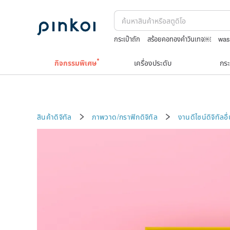
กระเป๋าถัก
สร้อยคอทองคำวินเทจ￼
was
japanese bandana
Natural soap
TE
กิจกรรมพิเศษ
เครื่องประดับ
กระ
สินค้าดิจิทัล
ภาพวาด/กราฟิกดิจิทัล
งานดีไซน์ดิจิทัลอื