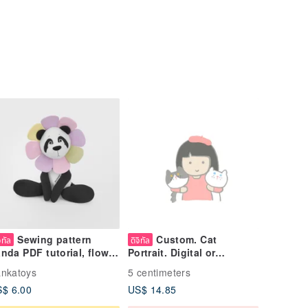
Sewing pattern
Custom. Cat
จิทัล
ดิจิทัล
nda PDF tutorial, flower
Portrait. Digital or
ar Digital Download
Printable.
nkatoys
5 centimeters
$ 6.00
US$ 14.85