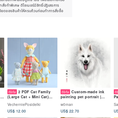
ั่งทำพิเศษ ดีไซเนอร์มีสิทธิ์ปฏิเสธการ
เอียดของสินค้าให้ครบถ้วนก่อนทำการสั่งซื้อ
ที่พิมพ์อาจแตกต่างกันเล็กน้อย คุณภาพของ
ละกรอบ
ลดไฟล์และบันทึกลงในคอมพิวเตอร์ของคุณ คุณ
หมาะกับขนาดของงานพิมพ์ของคุณ
กเลิก แต่ถ้าคุณมีปัญหาใดๆ กับการสั่งซื้อ
2 PDF Cat Family
Custom-made ink
ดิจิทัล
ดิจิทัล
ดิ
อดเยี่ยม
on
(Large Cat + Mini Cat)
painting pet portrait |
Pa
n
Sewing Patterns Bundle
Digital file | Dog
be
VecherniePosidelki
w0man
Sa
US$ 12.00
US$ 22.70
US