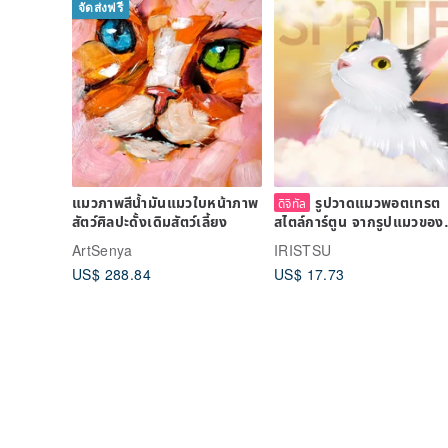
จัดส่งฟรี
แมวภาพสีน้ำมันแมวใบหน้าภาพ
รูปวาดแมวพอตเทรต
ดิจิทัล
สัตว์ศิลปะดั้งเดิมสัตว์เลี้ยง
สไตล์การ์ตูน จากรูปแมวของ
คุณ
ArtSenya
IRISTSU
US$ 288.84
US$ 17.73