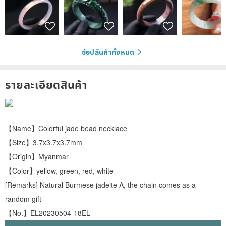
ช้อปสินค้าทั้งหมด
รายละเอียดสินค้า
【Name】Colorful jade bead necklace
【Size】3.7x3.7x3.7mm
【Origin】Myanmar
【Color】yellow, green, red, white
[Remarks] Natural Burmese jadeite A, the chain comes as a
random gift
【No.】EL20230504-18EL