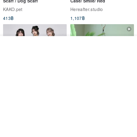
Scarf / Dog Scarf
Case/ Smile/ Red
KAKO.pet
Hereafter.studio
413฿
1,107฿
ดูสินค้าอื่นๆ ของดีไซเนอร์
View Shop
Original Mass-Produced Heart
【Simple Wooden Japanese
Declaration Lace Short-Sleeve
Wind Chime - small】Arty
Bow Tie Shirt Ruffle Love
style/ Minimalist/ Zen
Jill Punk Studio
Dionysus Artcrafts
High-Waist Short Skirt JJ2570
1,122฿
893฿
-20%