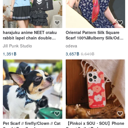
harajuku anime NEET otaku
Oriental Pattern Silk Square
rabbit lapel chain double
Scarf 100%Mulberry Silk/Ode
breasted sailor top JJ2540
to the Yi Tribe–Courage
Jill Punk Studio
odeva
1,351฿
3,657฿
6,649฿
Pet Scarf // firefly/Clown // Cat
【Pinkoi x SOU・SOU】Phone