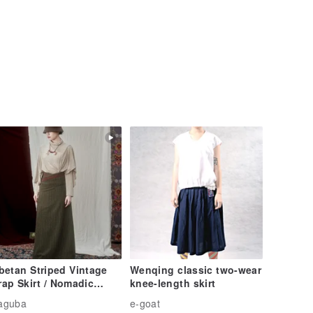
betan Striped Vintage
Wenqing classic two-wear
ap Skirt / Nomadic
knee-length skirt
ries Exotic Design /
aguba
e-goat
e-Piece Half Skirt