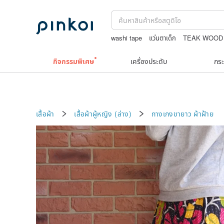
washi tape
แว่นตาเด็ก
TEAK WOOD
เครื่องประดับวินเทจ10k
jewelry box
u
กิจกรรมพิเศษ
เครื่องประดับ
กระ
เสื้อผ้า
เสื้อผ้าผู้หญิง (ล่าง)
กางเกงขายาว
ผ้าฝ้าย