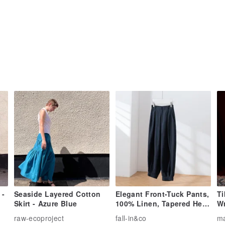
 -
Seaside Layered Cotton
Elegant Front-Tuck Pants,
Ti
Skirt - Azure Blue
100% Linen, Tapered Hem,
Wr
High-Waisted, Navy,
Se
raw-ecoproject
fall-in&co
m
200805-4
On