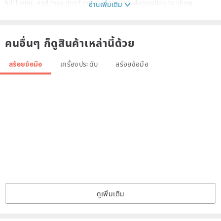
full luster, and they don't need excessive decoration to show
อ่านเพิ่มเติม
elegance.
Princess Diana once said, "If a woman can only have one piece of
คนอื่นๆ ก็ดูสินค้าเหล่านี้ด้วย
jewelry, it must be pearls." Wearing pearl jewelry can bring out
extraordinary elegance, and the royal atmosphere of pearls has
สร้อยข้อมือ
เครื่องประดับ
สร้อยข้อมือ
also been the first choice of gifts for Chinese and Western ladies
and ladies for a long time.
Black spinel is a very rare gemstone. Because of its mysterious and
charming tone, it is favored by many jewellery manufacturers and
made into a variety of magnificent jewelry. Spinel has the effect of
improving spirit and spirituality. Black spinel has more guardian
energy, can stabilize the magnetic field of the wearer's body, and is
not easily affected by negative energy.
ดูเพิ่มเติม
Wearing spinel can ward off sickness, or various negative energies,
can guide cosmic energy into the human body, enhance vitality and