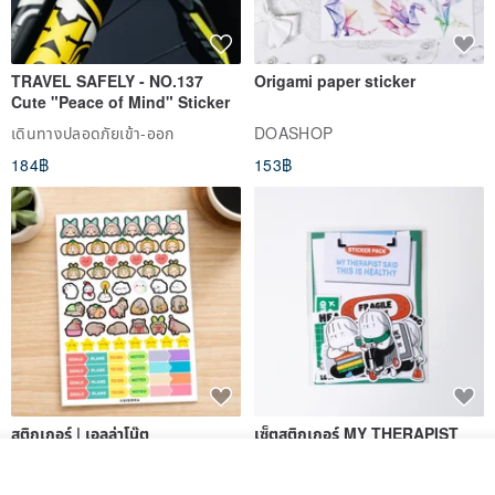
TRAVEL SAFELY - NO.137
Origami paper sticker
Cute "Peace of Mind" Sticker
เดินทางปลอดภัยเข้า-ออก
DOASHOP
184฿
153฿
สติกเกอร์ | เอลล่าโน๊ต
เซ็ตสติกเกอร์ MY THERAPIST
SAID THIS IS HEALTHY
รอคิว
SISIDEA
ease around
View Shop