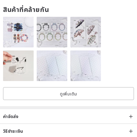
explosive power, and pair with ancient silver double scorpion beads
สินค้าที่คล้ายกัน
to imply continuous events and good luck.
ดูเพิ่มเติม
ค่าจัดส่ง
วิธีชำระเงิน