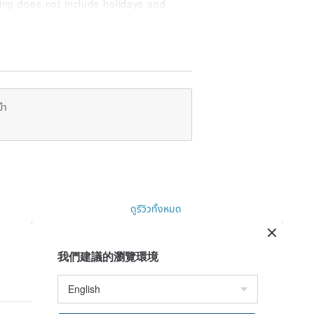
ing does not include holidays and
ping time).
 up about 2 days, some remote areas
ยำ
nations, different number of working
ng - within 14 working days (excluding
cautions ordered goods no
ดูรีวิวทั้งหมด
我們建議的瀏覽環境
l merchandise ordered, shipping time
r guests private information to
ed order size (cm) (size contains