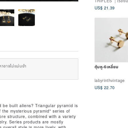
TRIFLES ｜เรื่องเล
Minimalist Bras
US$ 21.39
Design
หาอาจไม่แม่นยำ
ตุ้มหู-6เหลี่ยม
labyrinthvintage
US$ 22.70
 be built aliens? Triangular pyramid is
 the mysterious pyramid" series of
ore structure, combined with a variety
ewelry. Series products are mostly
 overall style is more lively, with