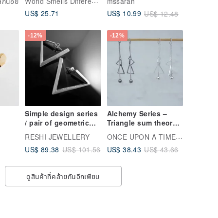
World Smells Different AfterItRains
็กน้อย
mssarah
s
hook (14kgf)
US$ 25.71
US$ 10.99
US$ 12.48
-12%
-12%
Simple design series
Alchemy Series –
/ pair of geometric
Triangle sum theorem
triangle earrings /
earrings
ONCE UPON A TIME เครื่องประดับ
RESHI JEWELLERY
925 Silver
US$ 89.38
US$ 38.43
US$ 101.56
US$ 43.66
ดูสินค้าที่คล้ายกันอีกเพียบ