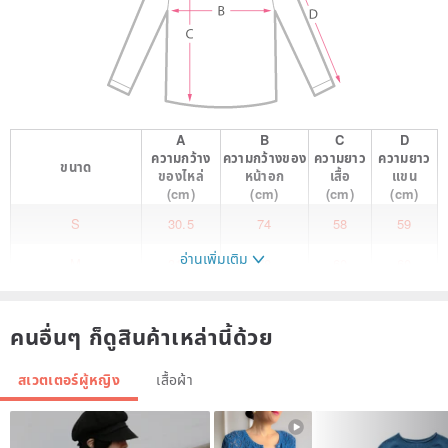
A
B
C
D
ความกว้าง
ความกว้างของ
ความยาว
ความยาว
ขนาด
ของไหล่
หน้าอก
เสื้อ
แขน
(cm)
(cm)
(cm)
(cm)
S
30.5
74
58
59
อ่านเพิ่มเติม
M
31.5
78
60
60
A white
คนอื่นๆ ก็ดูสินค้าเหล่านี้ด้วย
สเวตเตอร์ผู้หญิง
เสื้อผ้า