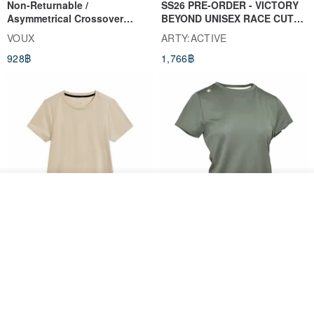
Non-Returnable /
SS26 PRE-ORDER - VICTORY
Asymmetrical Crossover
BEYOND UNISEX RACE CUT
Cropped Sweat-Wicking Top
TANK
VOUX
ARTY:ACTIVE
(Women's) - Perpetual Day
928฿
1,766฿
White
ดูสินค้าอื่นๆ ของดีไซเนอร์
View Shop
Women's Coffee Yarn Short
Women's Little Logo Short
Sleeve T-Shirt With Small
Sleeve T-Shirt
Logo Description – Coffee y
blueplace
blueplace
615฿
615฿
-25%