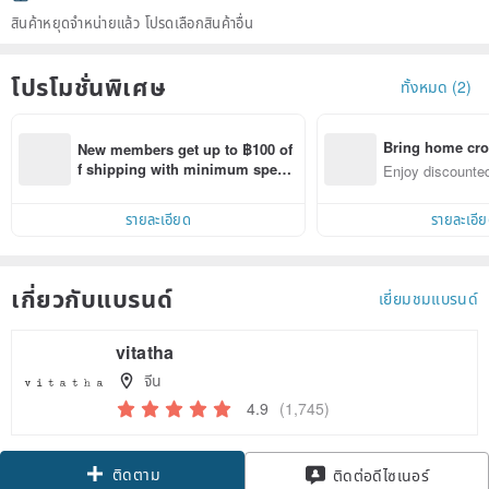
สินค้าหยุดจำหน่ายแล้ว โปรดเลือกสินค้าอื่น
โปรโมชั่นพิเศษ
ทั้งหมด (2)
Bring home cro
New members get up to ฿100 of
n with ease
f shipping with minimum spen
Enjoy discounted
d on their first Pinkoi app order 
ct cross-border 
within 7 days!
รายละเอียด
รายละเอี
เกี่ยวกับแบรนด์
เยี่ยมชมแบรนด์
vitatha
จีน
4.9
(1,745)
ติดตาม
ติดต่อดีไซเนอร์