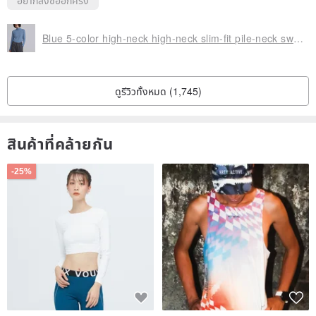
อยากสั่งซื้ออีกครั้ง
Blue 5-color high-neck high-neck slim-fit pile-neck sweater wool thin sweater knitted skin-friendly soft waxy fluffy
ดูรีวิวทั้งหมด (1,745)
สินค้าที่คล้ายกัน
-25%