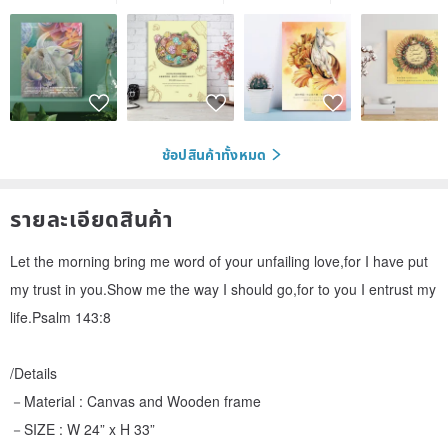
ช้อปสินค้าทั้งหมด
รายละเอียดสินค้า
Let the morning bring me word of your unfailing love,for I have put
my trust in you.Show me the way I should go,for to you I entrust my
life.Psalm 143:8
/Details
－Material : Canvas and Wooden frame
－SIZE : W 24” x H 33”