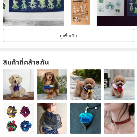
/About Product
MUEN literary design of decorative paintings, are mining real oil
painting cotton, with delicate digital printing technology printed on
ดูเพิ่มเติม
the canvas, and with high-quality frameless planks, the picture full
of the colour and bright, light-weight picture frame, hanging wall
without burden, so that you easily have a unique art of life, also
สินค้าที่คล้ายกัน
used by gifts, let God's words (painting) become a blessing at each
home.
The current decorative paintings have small frameless painting,
large frameless painting, wooden frame paintings and luxury metal
of the framed paintings.
/Note to customer
This product is handmade, and so may have following statements: