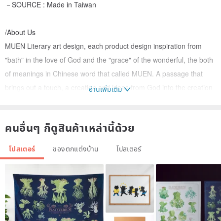
－SOURCE : Made in Taiwan
/About Us
MUEN Literary art design, each product design inspiration from
"bath" in the love of God and the "grace" of the wonderful, the both
of meanings in Chinese word that called MUEN. A passage that
brings out a touch, a creation and ideas from God into the creation
อ่านเพิ่มเติม
of the product, so that behind each image is a story of dialogue with
God. God's love is so deep and profound that it cannot be told by
คนอื่นๆ ก็ดูสินค้าเหล่านี้ด้วย
words.
โปสเตอร์
ของตกแต่งบ้าน
โปสเตอร์
We through meticulous painting to brings out god’s love and mercy,
the heart can be warm up and feel up the reality of God's love and
protection. Our original Gospel Christ Gift, not just a good-looking
practical thing, but also a full of temperature blessing inside,
because transmission of love and blessing is our ambitions.