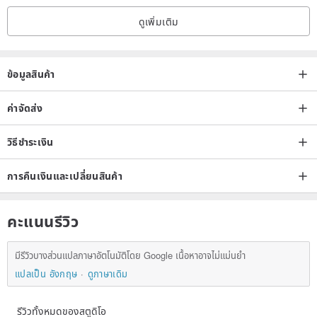
－None waterproof
ดูเพิ่มเติม
－If accidentally with stains, you can immediately use a DRY cloth
and gently clean the surface.
ข้อมูลสินค้า
/Shipping Details
－Every product requires 5 working days with holidays excluded to
ค่าจัดส่ง
make.
วิธีชำระเงิน
－For customers in Taiwan, shipment takes 3 to 5 days.
－For customers outside of Taiwan, please send us a Pinkoi
การคืนเงินและเปลี่ยนสินค้า
message to check shipment times.
คะแนนรีวิว
/Returns Policy
－Buyers may return an order and request for a refund (partially or
มีรีวิวบางส่วนแปลภาษาอัตโนมัติโดย Google เนื้อหาอาจไม่แม่นยำ
in full) within 7 days counting from the day after the order arrives at
แปลเป็น อังกฤษ
ดูภาษาเดิม
the recipient’s address.
－Buyers are responsible for all shipping fees including the shipping
รีวิวทั้งหมดของสตูดิโอ