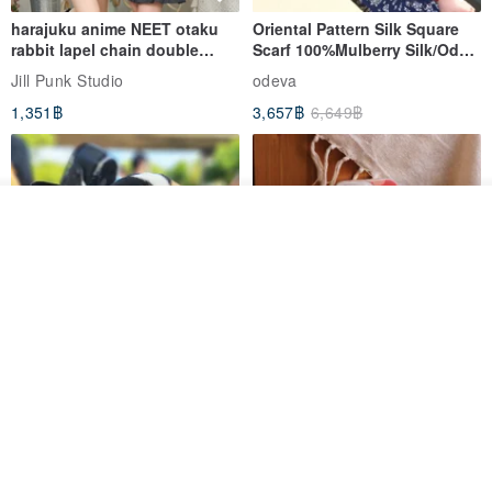
harajuku anime NEET otaku
Oriental Pattern Silk Square
rabbit lapel chain double
Scarf 100%Mulberry Silk/Ode
breasted sailor top JJ2540
to the Yi Tribe–Courage
Jill Punk Studio
odeva
1,351฿
3,657฿
6,649฿
วางในรถเข็น
ถูกใจ
View Shop
Pet Scarf // firefly/Clown // Cat
【Pinkoi x SOU・SOU】Phone
Scarf / Dog Scarf
Case/ Smile/ Red
KAKO.pet
Hereafter.studio
413฿
1,107฿