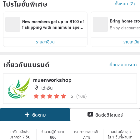
โปรโมชั่นพิเศษ
ทั้งหมด (2)
Bring home cro
New members get up to ฿100 of
n with ease
f shipping with minimum spen
Enjoy discounted
d on their first Pinkoi app order 
ct cross-border 
within 7 days!
รายละเอียด
รายละเอี
เกี่ยวกับแบรนด์
เยี่ยมชมแบรนด์
muenworkshop
ไต้หวัน
5
(166)
ติดตาม
ติดต่อดีไซเนอร์
เตรียมจัดส่ง
จำนวนผู้ติดตาม
เรทการตอบกลับ
ออนไลน์ล่าสุด
มากกว่า 7 วัน
ใน 1 วันที่ผ่านมา
666
77%