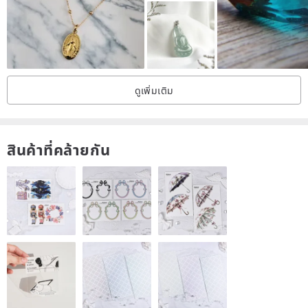
being surrounded by your favorite flavors.
🎁 Comes with gift box packaging & small card writing service,
suitable for gift giving and personal use.
ดูเพิ่มเติม
【Instructions for Perfume Essential Oil Necklace】
1. There is a small hole on the top of the work for you to inject
essential oil or perfume with a syringe. The porcelain beads absorb
สินค้าที่คล้ายกัน
the fragrance through the capillary pores of the soil and spread the
fragrance, so you only need to inject a little (about 0.2ml), please
be careful not to When it is full to the mouth of the hole, the aroma
will slowly permeate the capillary pores of the porcelain beads, and
it will become more intense as time brews.
2. There is a high-temperature protective glaze on the porcelain
beads, which can effectively delay the speed of essential oil