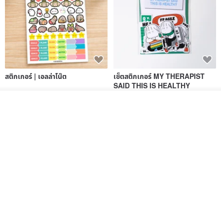
font. The style of the card is random.
●[Example of Remarks Column]: It is necessary to write a small
card, and the content to be written on it is "(fill in within 30
characters)".
สติกเกอร์ | เอลล่าโน๊ต
เซ็ตสติกเกอร์ MY THERAPIST
SAID THIS IS HEALTHY
SISIDEA
ease around
ดูสินค้าอื่นๆ ของดีไซเนอร์
------------------------------------
60฿
280฿
View Shop
【About Wang Rong handmade pottery】
Ceramic artist Wang Rong's personal pottery studio specializes in
using porcelain clay to create crystal clear, jade-like textures,
healing and lovely works.
Using
【Twisted Porcelain Creation】
technique, which is different
from the general ceramic grouting method, is a handicraft of