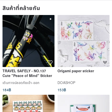
สินค้าที่คล้ายกัน
------------------------------------
🎁
[Warm heart gift, free gift box packaging]
If there is no need for gift box packaging, please note in the
remarks column, and it will be properly packaged with bubble wrap.
The gift box has three colors (as shown in the picture below), and
they are shipped randomly.
TRAVEL SAFELY - NO.137
Origami paper sticker
Cute "Peace of Mind" Sticker
🎁
【Free photo card / writing service】
เดินทางปลอดภัยเข้า-ออก
DOASHOP
Each piece of work can ask for a blank small card. If you need a
184฿
153฿
small card to write on behalf of you, just write the blessing content
directly in the remarks column. The number of words is limited to
30 characters. Because it is handwritten, you cannot specify the