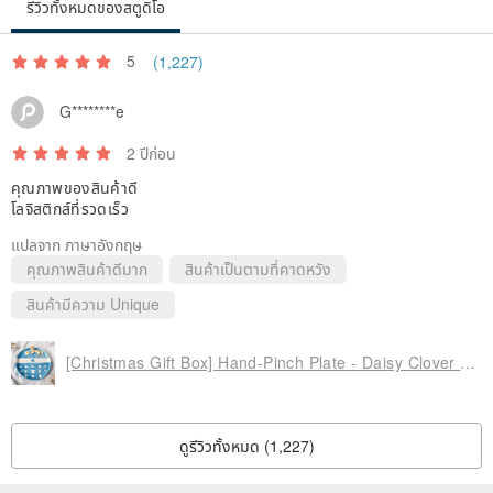
รีวิวทั้งหมดของสตูดิโอ
A black Wax rope is given as a gift, you can choose one of 45 cm
(to the collarbone) or 60 cm (to the chest), and both have a 5 cm
5
(1,227)
extension chain.
G********e
The Wax rope can be exchanged for a real leather rope at a
2 ปีก่อน
discount (the display photo uses a real leather rope)
คุณภาพของสินค้าดี
โลจิสติกส์ที่รวดเร็ว
แปลจาก ภาษาอังกฤษ
คุณภาพสินค้าดีมาก
สินค้าเป็นตามที่คาดหวัง
[chain rope material description]
สินค้ามีความ Unique
The main material of the black Wax rope is cotton, which is softer.
The brown genuine leather rope is stronger and more durable. The
[Christmas Gift Box] Hand-Pinch Plate - Daisy Clover Cat (Large) | Complimentary Gift Box & Card Writing Service
leather is harder at the beginning, and it will soften naturally after
wearing for a long time.
Both can touch water, but it is recommended not to touch water for
ดูรีวิวทั้งหมด (1,227)
a long time (bathing, swimming, etc.) to prolong the service life of
the chain rope.