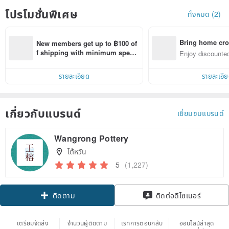
โปรโมชั่นพิเศษ
ทั้งหมด (2)
Bring home cro
New members get up to ฿100 of
n with ease
f shipping with minimum spen
Enjoy discounted
d on their first Pinkoi app order 
ct cross-border 
within 7 days!
รายละเอียด
รายละเอี
เกี่ยวกับแบรนด์
เยี่ยมชมแบรนด์
Wangrong Pottery
ไต้หวัน
5
(1,227)
Claim coupon
ติดต่อดีไซเนอร์
ติดตาม
เตรียมจัดส่ง
จำนวนผู้ติดตาม
เรทการตอบกลับ
ออนไลน์ล่าสุด