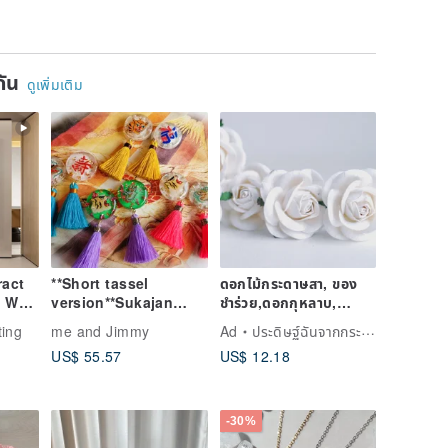
earl
ยกัน
ดูเพิ่มเติม
act
**Short tassel
ดอกไม้กระดาษสา, ของ
 Wall
version**Sukajan
ชำร่วย,ดอกกุหลาบ,
iving
Vietnam Vietnamese
ดอกไม้ประดิษฐ์สำหรับงาน
ting
me and Jimmy
Ad
ประดิษฐ์ฉันจากกระดาษ
n
earrings Clip-On
แต่งงาน จำนวน 20 ดอก
US$ 55.57
US$ 12.18
-30%