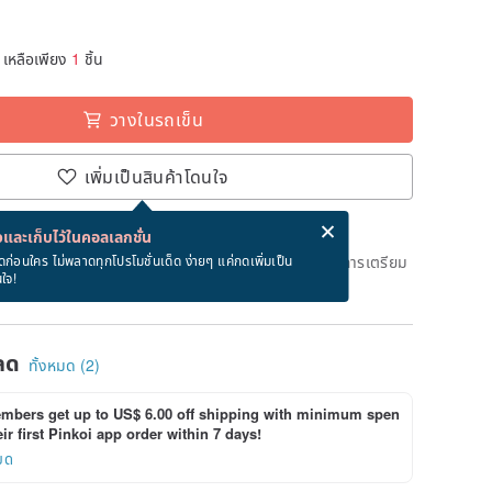
เหลือเพียง
1
ชิ้น
วางในรถเข็น
เพิ่มเป็นสินค้าโดนใจ
่ง eCard ฟรีเมื่อซื้อสินค้า!
eCard คืออะไร?
และเก็บไว้ในคอลเลกชั่น
ึงวันที่จะจัดส่งสินค้า จะใช้เวลาประมาณ 2 วันทางการในการเตรียม
ดก่อนใคร ไม่พลาดทุกโปรโมชั่นเด็ด ง่ายๆ แค่กดเพิ่มเป็น
นใจ!
ด)
ลด
ทั้งหมด (2)
bers get up to US$ 6.00 off shipping with minimum spen
ir first Pinkoi app order within 7 days!
ยด