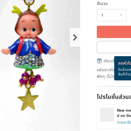
จำนวน
เขียนข้อความและส
กดหัวใจ
หลังจากที่ชำระเงินถ
รับส่วนล
สินค้าโด
พัสดุ (ไม่รวมวันหยุ
โปรโมชั่นส่วน
New mem
d on the
รายละเอี