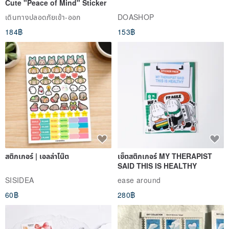
เดินทางปลอดภัยเข้า-ออก
DOASHOP
184฿
153฿
สติกเกอร์ | เอลล่าโน๊ต
เซ็ตสติกเกอร์ MY THERAPIST
SAID THIS IS HEALTHY
SISIDEA
ease around
60฿
280฿