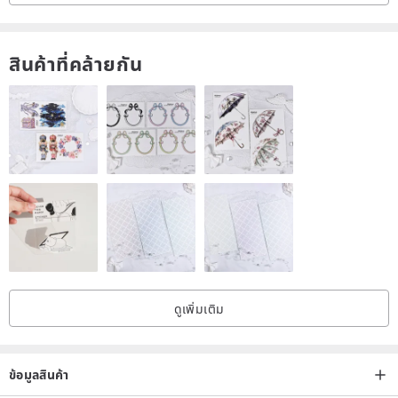
Self-filling date, no use of the year's limit.
There is a silk bookmark design
สินค้าที่คล้ายกัน
A total of 10 models to choose from, please go to the product page
to buy.
www.pinkoi.com/product/sBJ6wUek?cat...
/
www.pinkoi.co
m/product/4Y86Wuim?cat...
/
www.pinkoi.com/product/YeBg
aT4n?cat...
/
www.pinkoi.com/product/u4SqBNuX?cat...
/
ww
w.pinkoi.com/product/HMVHM7GA?cat...
www.pinkoi.com/product/iqXEwzDH?cat...
/
www.pinkoi.co
m/product/Stc4D99X?cat...
/
www.pinkoi.com/product/P5eUK
E6N?cat...
/
www.pinkoi.com/product/8P44A8Xz?cat...
/
www.
ดูเพิ่มเติม
pinkoi.com/product/TfxMbQpx?cat...
/ Product Size cm / 13.5x18.5 cm
ข้อมูลสินค้า
/ Packing size cm / 13.5x18.5x1.7cm