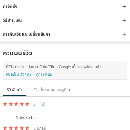
/ Material / Paper
ค่าจัดส่ง
/ Weight (g) / 350
วิธีชำระเงิน
/ Origin / Korea
การคืนเงินและเปลี่ยนสินค้า
/ Designer and brand profile /
คะแนนรีวิว
7321 Design-Korean brand
7321Design a large collection of go...
มีรีวิวบางส่วนแปลภาษาอัตโนมัติโดย Google เนื้อหาอาจไม่แม่นยำ
แปลเป็น อังกฤษ
ดูภาษาเดิม
รีวิวสินค้า
รีวิวทั้งหมดของสตูดิโอ
5
(3)
Origin / manufacturing methods
Korea
Nahoko Lu
8 ปีก่อน