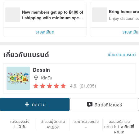
Bring home cro
New members get up to ฿100 of
n with ease
f shipping with minimum spen
Enjoy discounted
d on their first Pinkoi app order 
ct cross-border 
within 7 days!
รายละเอียด
รายละเอี
เกี่ยวกับแบรนด์
เยี่ยมชมแบรนด์
Dessin
ไต้หวัน
4.9
(21,835)
ติดตาม
ติดต่อดีไซเนอร์
เตรียมจัดส่ง
จำนวนผู้ติดตาม
เรทการตอบกลับ
ออนไลน์ล่าสุด
1 - 3 วัน
มากกว่า 1 อาทิตย์ที่
41,267
-
ผ่านมา