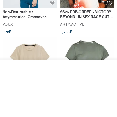
Non-Returnable /
SS26 PRE-ORDER - VICTORY
Asymmetrical Crossover
BEYOND UNISEX RACE CUT
Cropped Sweat-Wicking Top
TANK
VOUX
ARTY:ACTIVE
(Women's) - Perpetual Day
928฿
1,766฿
White
วางในรถเข็น
ถูกใจ
View Shop
Women's Coffee Yarn Short
Women's Little Logo Short
Sleeve T-Shirt With Small
Sleeve T-Shirt
Logo Description – Coffee y
blueplace
blueplace
615฿
615฿