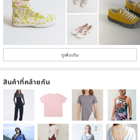
Berlin Black
www.pinkoi.com/product/dgufULyH
Prague Grey
www.pinkoi.com/product/Bd4MJPv9
Gothenburg Misty White
www.pinkoi.com/product/NihF4QE9
Florence Red
www.pinkoi.com/product/8n2HX5cb
-----------------------------------------------------------------------
📝 Product Information:
ดูเพิ่มเติม
✔ Materials: Waterproof Cowhide + Waterproof Suede
✔ Heel Height: 2.5cm
✔ Insole: Breathable Pigskin
สินค้าที่คล้ายกัน
✔ Anti-slip Rubber Outsole
✔ Origin: Taiwan
📌 Purchase Reminders
Return shipping costs of NT$75 will be borne by the customer.
Please ensure the product is returned in its original condition.
Returns or exchanges will not be processed if the product cannot
be restored to a sellable condition.