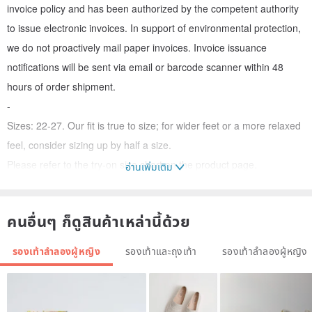
invoice policy and has been authorized by the competent authority
to issue electronic invoices. In support of environmental protection,
we do not proactively mail paper invoices. Invoice issuance
notifications will be sent via email or barcode scanner within 48
hours of order shipment.
-
Sizes: 22-27. Our fit is true to size; for wider feet or a more relaxed
feel, consider sizing up by half a size.
Please refer to the try-on size chart on the product page.
อ่านเพิ่มเติม
-----------------------------------------------------------------------
Major Pleasure Women's Shoe Lab
คนอื่นๆ ก็ดูสินค้าเหล่านี้ด้วย
-----------------------------------------------------------------------
🔺 Waterproof Leather! Retro German Trainers for Wandering
รองเท้าลำลองผู้หญิง
รองเท้าและถุงเท้า
รองเท้าลำลองผู้หญิง
Travels - Available in Six Colors 🔺
Copenhagen Blue
www.pinkoi.com/product/aijH4ujX
Vienna Caramel
www.pinkoi.com/product/u6Ud5ZNu