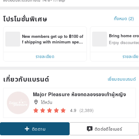
โปรโมชั่นพิเศษ
ทั้งหมด (2)
Bring home cro
New members get up to ฿100 of
n with ease
f shipping with minimum spen
Enjoy discounted
d on their first Pinkoi app order 
ct cross-border 
within 7 days!
รายละเอียด
รายละเอี
เกี่ยวกับแบรนด์
เยี่ยมชมแบรนด์
Major Pleasure ห้องทดลองรองเท้าผู้หญิง
ไต้หวัน
4.9
(2,389)
ติดตาม
ติดต่อดีไซเนอร์