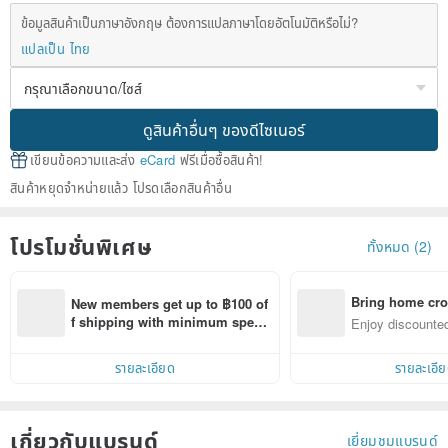
ข้อมูลสินค้าเป็นภาษาอังกฤษ ต้องการแปลภาษาโดยอัตโนมัติหรือไม่?
แปลเป็น ไทย
ดูสินค้าอื่นๆ ของดีไซเนอร์
เขียนข้อความและส่ง
eCard
ฟรีเมื่อซื้อสินค้า!
สินค้าหยุดจำหน่ายแล้ว โปรดเลือกสินค้าอื่น
โปรโมชั่นพิเศษ
ทั้งหมด (2)
Bring home cro
New members get up to ฿100 of
n with ease
f shipping with minimum spen
Enjoy discounted
d on their first Pinkoi app order 
ct cross-border 
within 7 days!
รายละเอียด
รายละเอี
เกี่ยวกับแบรนด์
เยี่ยมชมแบรนด์