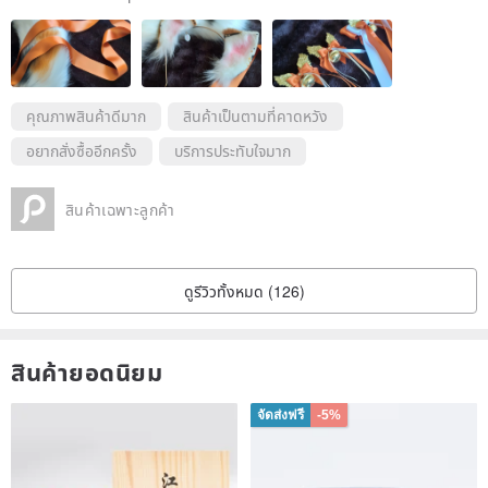
ว่าฉันรู้สึกกังวลเล็กน้อยที่จะทำเช่นนั้น... อย่างไรก็ตามอย่าเพราะผู้สื่อข่าวข
องร้านดีมากอย่างไม่น่าเชื่อ และเข้าถึงได้ พวกเขาจะเปิดกว้างเพื่อตอบข้อส
งสัย / คำถามของคุณและช่วยคุณ))!!!
ขอบคุณมากครับ (..^U^..)/"
คุณภาพสินค้าดีมาก
สินค้าเป็นตามที่คาดหวัง
อยากสั่งซื้ออีกครั้ง
บริการประทับใจมาก
สินค้าเฉพาะลูกค้า
ดูรีวิวทั้งหมด (126)
สินค้ายอดนิยม
จัดส่งฟรี
-5%