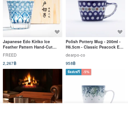
Japanese Edo Kiriko Ice
Polish Pottery Mug - 200ml -
Feather Pattern Hand-Cut
H6.5cm - Classic Peacock Eye
Whisky Glass - Blue Engraved
& Dragonfly
FREED
dearpo-co
Gift for Dad
2,267฿
958฿
จัดส่งฟรี
-5%
ดูสินค้าอื่นๆ ของดีไซเนอร์
View Shop