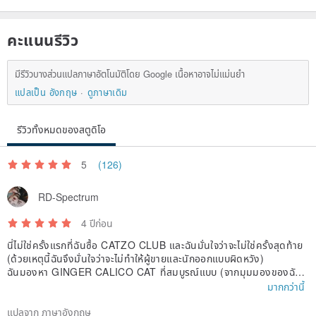
คะแนนรีวิว
มีรีวิวบางส่วนแปลภาษาอัตโนมัติโดย Google เนื้อหาอาจไม่แม่นยำ
แปลเป็น อังกฤษ
ดูภาษาเดิม
รีวิวทั้งหมดของสตูดิโอ
5
(126)
RD-Spectrum
4 ปีก่อน
นี่ไม่ใช่ครั้งแรกที่ฉันซื้อ CATZO CLUB และฉันมั่นใจว่าจะไม่ใช่ครั้งสุดท้าย
(ด้วยเหตุนี้ฉันจึงมั่นใจว่าจะไม่ทำให้ผู้ขายและนักออกแบบผิดหวัง)
ฉันมองหา GINGER CALICO CAT ที่สมบูรณ์แบบ (จากมุมมองของฉัน)
ในร้านค้าไม่กี่แห่ง แต่มันต้องกลับมาเป็นร้านนี้อีกครั้งจึงจะผลิตออกมาได้อ
มากกว่านี้
ย่างสวยงามไร้ที่ติ
((ทุกครั้งที่คุณรู้สึกว่าคุณต้องถามอะไรกับผู้ขายอย่ากลัวที่จะทำเช่นนั้น ฉันรู้
แปลจาก ภาษาอังกฤษ