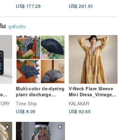
with Beautiful
Embroid
US$ 177.28
US$ 261.91
US$ 163
Neckline
Vest
 | XS
ยกัน
ดูเพิ่มเติม
Multi-color tie-dyeing
V-Neck Flare Sleeve
fe
plant discharge
Mini Dress_Vintage
dyeing indigo blue
Pink Floral
TORY
Time Ship
KALAKAR
indigo dyeing
US$ 8.09
US$ 92.65
handmade portable
cool retro folding fan