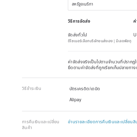
สหรัฐอเมริกา
วิธีการจัดส่ง
ค
จัดส่งทั่วไป
U
ดีไซเนอร์เลือกบริษัทขนส่งเอง | มีเลขพัสดุ
ค่าจัดส่งจริงเป็นไปตามจำนวนที่ปรากฏใน
ยึดตามค่าจัดส่งที่ถูกเรียกเก็บปลายทาง
วิธีชำระเงิน
บัตรเครดิต/เดบิด
Alipay
การคืนเงินและเปลี่ยน
อ่านรายละเอียดการคืนเงินและเปลี่ยนสิ
สินค้า