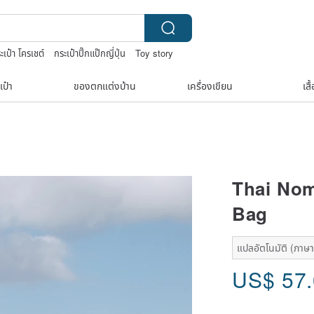
ะเป๋า โครเชต์
กระเป๋าปิ๊กแป๊กญี่ปุ่น
Toy story
n
แว่นสายตา
เป๋า
ของตกแต่งบ้าน
เครื่องเขียน
เสื
Thai Nom
Bag
แปลอัตโนมัติ (ภาษาเ
US$
57