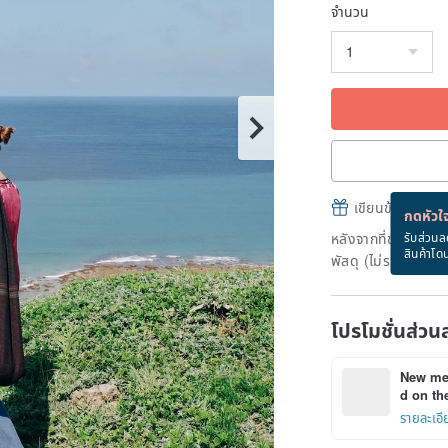
จำนวน
เขียนข้อความและส
กดหัวใจ
หลังจากที่ชำระเงินถ
รับส่วนล
สินค้าโด
พัสดุ (ไม่รวมวันหยุ
โปรโมชั่นส่วน
New mem
d on the
รายละเอี