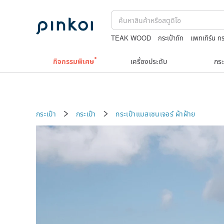
TEAK WOOD
กระเป๋าถัก
แพทเทิร์น กร
washi tape
crotchless panties wome
กิจกรรมพิเศษ
เครื่องประดับ
กระ
กระเป๋า
กระเป๋า
กระเป๋าแมสเซนเจอร์
ผ้าฝ้าย