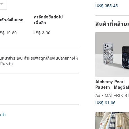
handmade
US$ 355.45
embroidered
patchwork dress
ค่าจัดส่งชิ้นต่อไป
่าจัดส่งชิ้นแรก
สินค้าที่คล้า
เพิ่มอีก
S$ 19.80
US$ 3.30
หน้าชำระเงิน สำหรับพัสดุที่เก็บเงินปลายทางให้
เป็นหลัก
Alchemy Pearl
Pattern | MagSa
Phone Case for
Ad
MATERIK S
iPhone 17Pro,
US$ 61.06
17ProMax
นค้า