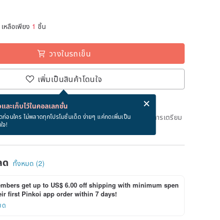
เหลือเพียง
1
ชิ้น
วางในรถเข็น
เพิ่มเป็นสินค้าโดนใจ
่ง eCard ฟรีเมื่อซื้อสินค้า!
eCard คืออะไร?
และเก็บไว้ในคอลเลกชั่น
ึงวันที่จะจัดส่งสินค้า จะใช้เวลาประมาณ 5 วันทางการในการเตรียม
ดก่อนใคร ไม่พลาดทุกโปรโมชั่นเด็ด ง่ายๆ แค่กดเพิ่มเป็น
นใจ!
ด)
ลด
ทั้งหมด (2)
bers get up to US$ 6.00 off shipping with minimum spen
ir first Pinkoi app order within 7 days!
ยด