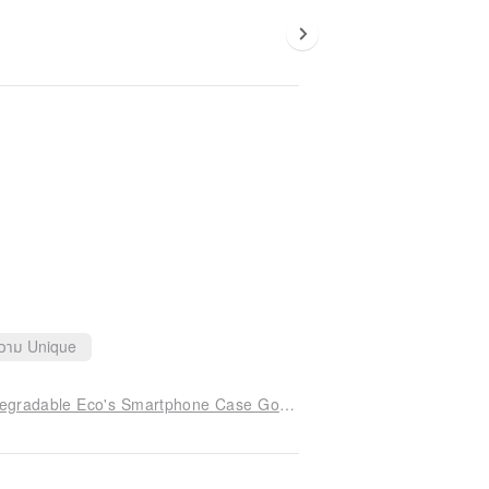
ความ Unique
William Morris Design iPhone 12 mini PBAT Biodegradable Eco's Smartphone Case Golden Lily B