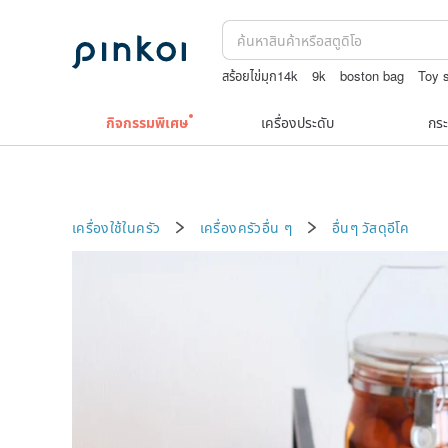
สร้อยไข่มุก14k
9k
boston bag
Toy 
กระเป๋าถัก
ถักกระเป๋าโครเชต์ลายต่างๆ
กิจกรรมพิเศษ
เครื่องประดับ
กระ
เครื่องใช้ในครัว
เครื่องครัวอื่น ๆ
อื่นๆ
วัสดุอีโค