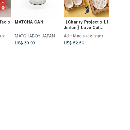
Tao x
MATCHA CAN
【Charity Project x Li
Jinlun】Love Cat
ive
Disc Double Layer
เถา
MATCHABOY JAPAN
Ad
Mao’s เล่อเถาเถา
Gift Box Set
US$ 59.93
US$ 52.56