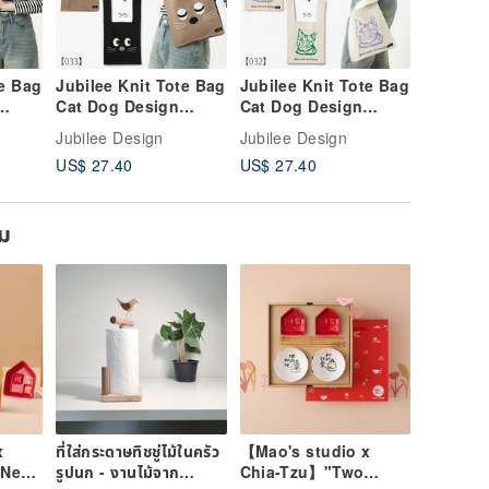
te Bag
Jubilee Knit Tote Bag
Jubilee Knit Tote Bag
Jubilee 
Cat Dog Design
Cat Dog Design
Cat Dog
Art
Market Bag Cat Art
Market Bag Cat Art
Market B
Jubilee Design
Jubilee Design
Jubilee 
Design
Design 32.Ivory
Design 
US$ 27.40
US$ 27.40
US$ 27.
33.BlackBrown
ยม
x
ที่ใส่กระดาษทิชชู่ไม้ในครัว
【Mao's studio x
Nest
รูปนก - งานไม้จาก
Chia-Tzu】"Two