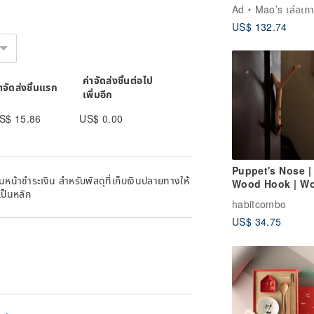
Series: One Ho
Ad
Mao’s เล่อเถา
Two Rooms Din
US$ 132.74
Plate Set
ค่าจัดส่งชิ้นต่อไป
่าจัดส่งชิ้นแรก
เพิ่มอีก
S$ 15.86
US$ 0.00
Puppet's Nose |
หน้าชำระเงิน สำหรับพัสดุที่เก็บเงินปลายทางให้
Wood Hook | W
เป็นหลัก
Kids | Gift
habitcombo
US$ 34.75