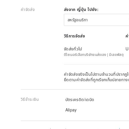
ค่าจัดส่ง
ส่งจาก ญี่ปุ่น ไปยัง:
สหรัฐอเมริกา
วิธีการจัดส่ง
ค
จัดส่งทั่วไป
U
ดีไซเนอร์เลือกบริษัทขนส่งเอง | มีเลขพัสดุ
ค่าจัดส่งจริงเป็นไปตามจำนวนที่ปรากฏใน
ยึดตามค่าจัดส่งที่ถูกเรียกเก็บปลายทาง
วิธีชำระเงิน
บัตรเครดิต/เดบิด
Alipay