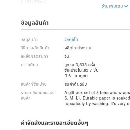
L (33x35cm)
Set of 3 with original package
[Usage / Handling Precautions]
ข้อมูลสินค้า
-Use the body temperature and pressure of your hands
shape.
・ If it is dry and does not stick, fold it as small as p
วัสดุสินค้า
วัสดุอีโค
Squeeze it with your finger for a few seconds and it 
-Can be washed with water and used repeatedly.
วิธีการผลิตสินค้า
ผลิตโดยโรงงาน
・ It may be sticky at the beginning of use, but it will
แหล่งผลิตสินค้า
จีน
・ Wash with dish detergent and cold water, dry and 
Please keep it in a cool place.
ความนิยม
ถูกชม 3,535 ครั้ง
・ Do not soak in detergent for a long time.
จำหน่ายไปแล้ว 7 ชิ้น
・ It is recommended to wash with a sponge without
มี 61 คนถูกใจ
・ Do not use on wet items, raw meat, or raw fish.
สินค้าที่จำหน่าย
สินค้าต้นฉบับ
・ Beeswax may melt when exposed to boiling water 
・ High temperature items, microwave ovens, and ov
รายละเอียดย่อยของ
A gift box set of 3 beeswax wraps
・ Do not use if you are allergic to honey.
สินค้า
S, M, L). Durable paper is soak
・ Please refrain from using anything that gets into 
repeatedly by washing. It's very c
-Very strong flammability. (Overseas, used beeswax w
agent.)
ค่าจัดส่งและรายละเอียดอื่นๆ