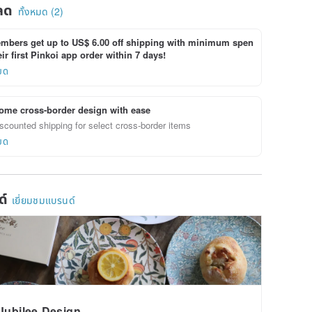
ลด
ทั้งหมด (2)
bers get up to US$ 6.00 off shipping with minimum spen
ir first Pinkoi app order within 7 days!
ยด
ome cross-border design with ease
scounted shipping for select cross-border items
ยด
ด์
เยี่ยมชมแบรนด์
Jubilee Design