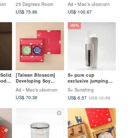
use
เชียงใหม่
Hearts, One Home"
เถา
25 Degrees Room
Ad
Mao’s เล่อเถาเถา
ing
Double Bowl and Soy
US$ 73.86
US$ 100.67
Dish Gift Set
-49%
 Solid
[Taiwan Blossom]
S+ pure cup
ooden
Developing Soy
exclusive jumping
Sauce Dish Gift Set
straw
Ad
Mao’s เล่อเถาเถา
S+ Sunshing
US$ 70.38
US$ 6.57
US$ 12.88