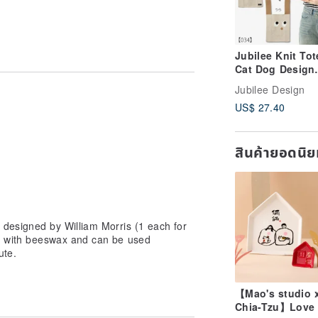
Jubilee Knit To
 to shape it into your favorite
Cat Dog Design
Market Bag Cat 
ossible.
Jubilee Design
Design 34.Beige
will become sticky again.
US$ 27.40
 disappear after using it several times.
then fold.
สินค้ายอดนิ
 rubbing too much.
or high temperature environment.
ens cannot be used.
 designed by William Morris (1 each for
ed with beeswax and can be used
the mouth of babies under 1 year old.
ute.
rap is also used as an ignition
【Mao's studio 
Chia-Tzu】Love 