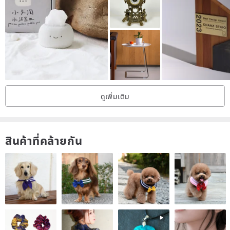
• All pieces are elongated, offering greater visual presence than
standard crystal points
• Ideal for display, collection, photography props, and desk styling
• Each piece is photographed individually; these natural items are
non-restockable
ดูเพิ่มเติม
🎁 Suitable For:
• Desktop display
สินค้าที่คล้ายกัน
• Home decor styling
• Collection and exhibition
• Gift-giving
• Photography props
• Design accents
✨ Only 11 pieces are available in this batch; sold out means no