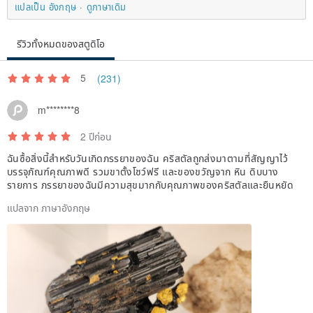
แปลเป็น อังกฤษ
ดูภาษาเดิม
Product photos are taken from actual items. Whether the shop uses
a "one-item-one-photo" or "style illustration" format, slight color
รีวิวทั้งหมดของสตูดิโอ
variations may occur between the actual product and the photos
due to lighting, angles, and differences in screen displays. The final
5
(231)
product received will be the definitive item.
m********8
2 ปีก่อน
📦 About Shipping Methods:
ฉันซื้อสิ่งนี้สำหรับวันเกิดภรรยาของฉัน คริสตัลถูกส่งมาตามที่สัญญาไว้
บรรจุภัณฑ์คุณภาพดี รวมขาตั้งโชว์ฟรี และของขวัญจาก หิน ดิบบาง
Depending on the item, this shop may use:
รายการ ภรรยาของฉันมีความสุขมากกับคุณภาพของคริสตัลและยืนหยัด
One-item-one-photo (your order is the exact piece in the photo) or
แปลจาก ภาษาอังกฤษ
multiple available items (style illustration · random selection). If you
have preferences for specific visual details or wish to confirm if an
item is a "one-item-one-photo" listing, please feel free to message
us before placing your order.