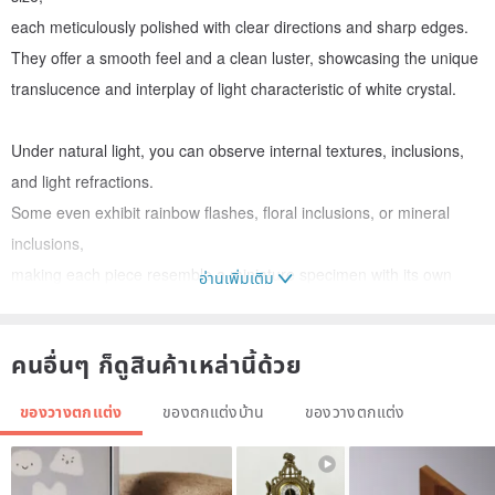
each meticulously polished with clear directions and sharp edges.
They offer a smooth feel and a clean luster, showcasing the unique
translucence and interplay of light characteristic of white crystal.
Under natural light, you can observe internal textures, inclusions,
and light refractions.
Some even exhibit rainbow flashes, floral inclusions, or mineral
inclusions,
making each piece resemble a miniature specimen with its own
อ่านเพิ่มเติม
distinct character.
คนอื่นๆ ก็ดูสินค้าเหล่านี้ด้วย
🧊 Features:
ของวางตกแต่ง
ของตกแต่งบ้าน
ของวางตกแต่ง
• Crafted from natural white crystal
• Exquisitely polished with flat facets and distinct edges
• High transparency with clean light and shadow play