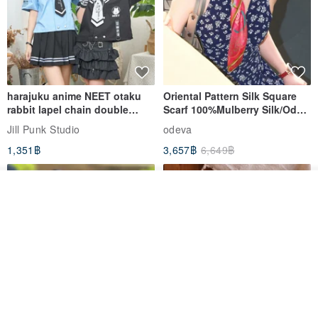
harajuku anime NEET otaku
Oriental Pattern Silk Square
rabbit lapel chain double
Scarf 100%Mulberry Silk/Ode
breasted sailor top JJ2540
to the Yi Tribe–Courage
Jill Punk Studio
odeva
1,351฿
3,657฿
6,649฿
วางในรถเข็น
ถูกใจ
View Shop