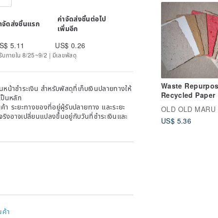
ค่าจัดส่งชิ้นต่อไป
่าจัดส่งชิ้นแรก
เพิ่มอีก
S$ 5.11
US$ 0.26
ด้รับภายใน 8/25~9/2 | มีเลขพัสดุ
Waste Repurpos
หน้าชำระเงิน สำหรับพัสดุที่เก็บเงินปลายทางให้
Recycled Paper 
เป็นหลัก
Handmade Paper
้า ระยะทางของที่อยู่ผู้รับปลายทาง และระยะ
OLD OLD MARU
Postcard | Card 
าจริงอาจเปลี่ยนแปลงขึ้นอยู่กับวันที่ชำระเงินและ
US$ 5.36
Colors | Sold
Individually
นค้า