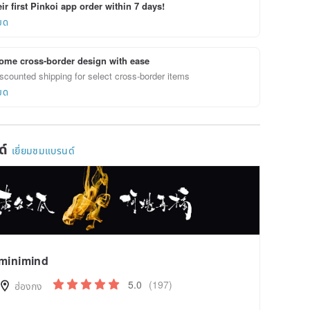
ir first Pinkoi app order within 7 days!
ยด
ome cross-border design with ease
scounted shipping for select cross-border items
ยด
ด์
เยี่ยมชมแบรนด์
minimind
5.0
(197)
ฮ่องกง