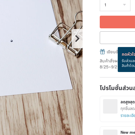
เขียนข้อความและส
กดหัวใจ
สินค้าสั่งผลิต" ใช้
รับส่วนล
สินค้าโด
8/25~9/2
โปรโมชั่นส่วน
ลดสูงส
ทุกชิ้นล
รายละเอี
New mem