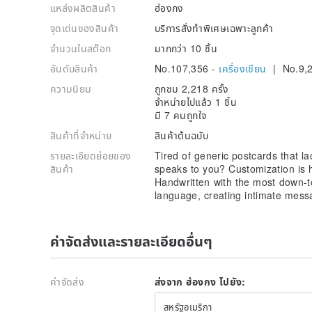
แหล่งผลิตสินค้า
ฮ่องกง
จุดเด่นของสินค้า
บริการสั่งทำพิเศษเฉพาะลูกค้า
จำนวนในสต๊อก
มากกว่า 10 ชิ้น
อันดับสินค้า
No.107,356 -
เครื่องเขียน
| No.9,
ความนิยม
ถูกชม 2,218 ครั้ง
จำหน่ายไปแล้ว 1 ชิ้น
มี 7 คนถูกใจ
สินค้าที่จำหน่าย
สินค้าต้นฉบับ
รายละเอียดย่อยของ
Tired of generic postcards that la
สินค้า
speaks to you? Customization is he
Handwritten with the most down-
language, creating intimate messa
ค่าจัดส่งและรายละเอียดอื่นๆ
ค่าจัดส่ง
ส่งจาก ฮ่องกง ไปยัง:
สหรัฐอเมริกา