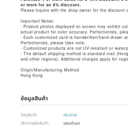
or more for an 8% discount.
Please inquire with the shop owner for the discount 
Important Notes:
‧ Product photos displayed on screen may exhibit colo
actual product for color accuracy. Perfectionists, ple
‧ Each customized card is handwritten/hand-drawn an
Perfectionists, please take note.
‧ Customized products are not UV-resistant or waterp
‧ The default shipping method is standard mail (Hon
and other regions). Additional charges apply for regi
Origin/Manufacturing Method
Hong Kong
ข้อมูลสินค้า
วัสดุสินค้า
กระดาษ
วิธีการผลิตสินค้า
แฮนด์เมด