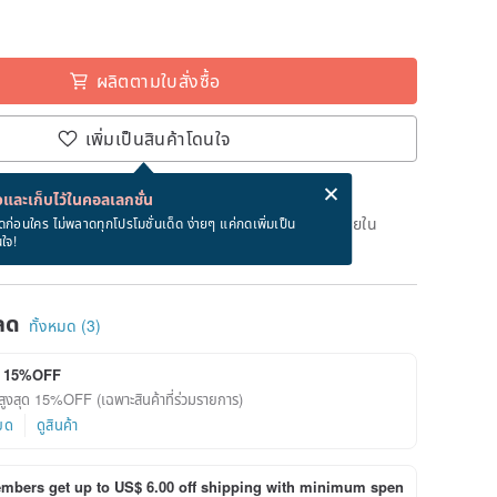
ผลิตตามใบสั่งซื้อ
เพิ่มเป็นสินค้าโดนใจ
่ง eCard ฟรีเมื่อซื้อสินค้า!
eCard คืออะไร?
และเก็บไว้ในคอลเลกชั่น
เวลาผลิต 3 วันทำการหลังจากชำระเงิน สั่งตอนนี้จะได้รับภายใน
ดก่อนใคร ไม่พลาดทุกโปรโมชั่นเด็ด ง่ายๆ แค่กดเพิ่มเป็น
นใจ!
ลด
ทั้งหมด (3)
ุด 15%OFF
ดสูงสุด 15%OFF (เฉพาะสินค้าที่ร่วมรายการ)
ยด
ดูสินค้า
bers get up to US$ 6.00 off shipping with minimum spen