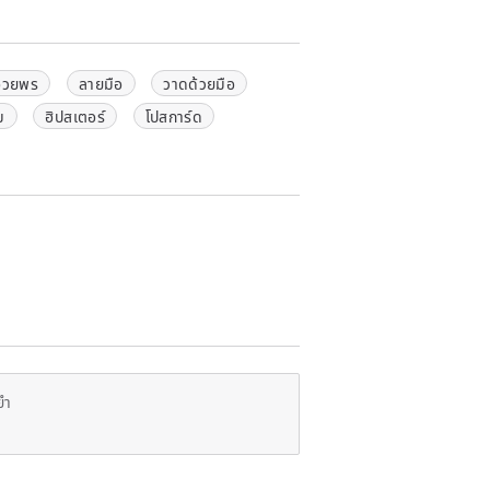
อวยพร
ลายมือ
วาดด้วยมือ
ม
ฮิปสเตอร์
โปสการ์ด
ยำ