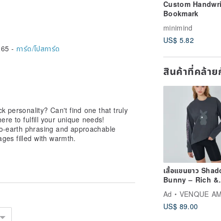
Custom Handwri
Bookmark
minimind
US$ 5.82
265 -
การ์ด/โปสการ์ด
สินค้าที่คล้า
ck personality? Can't find one that truly
re to fulfill your unique needs!
to-earth phrasing and approachable
ges filled with warmth.
เสื้อแขนยาว Sha
Bunny – Rich &
Single
Ad
VENQUE A
US$ 89.00