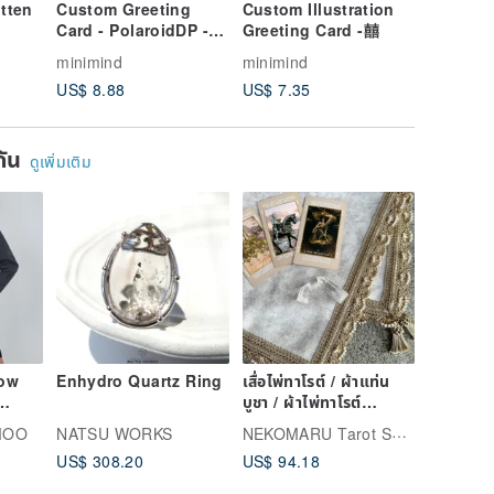
tten
Custom Greeting
Custom Illustration
Custom 
Card - PolaroidDP -
Greeting Card -囍
Calligra
Be Strong for
Priced b
minimind
minimind
minimind
Yourself
not incl
US$ 8.88
US$ 7.35
US$ 25.
ยกัน
ดูเพิ่มเติม
dow
Enhydro Quartz Ring
เสื่อไพ่ทาโรต์ / ผ้าแท่น
บูชา / ผ้าไพ่ทาโรต์
Handmade Made in
NEKOMARU Tarot Shop
MOO
NATSU WORKS
JAPAN
US$ 308.20
US$ 94.18