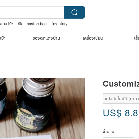
วินเทจ10k
9k
boston bag
Toy story
 WOOD
เป๋า
ของตกแต่งบ้าน
เครื่องเขียน
เสื
Customiz
แปลอัตโนมัติ (ภาษาเ
US$
8.
จำนวน