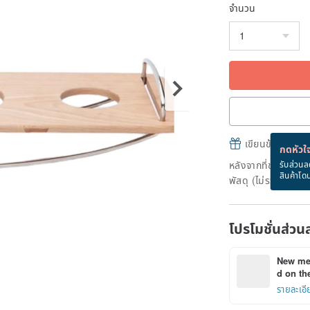
จำนวน
เขียนข้อความและส
กดหัวใจ
หลังจากที่ชำระเงินถ
รับส่วนล
สินค้าโด
พัสดุ (ไม่รวมวันหยุ
โปรโมชั่นส่วน
New mem
d on the
รายละเอี