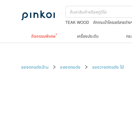
TEAK WOOD
ถักกระเป๋าโครเชต์ลายต่าง
jewelry box
crotchless panties wome
กิจกรรมพิเศษ
เครื่องประดับ
กระ
ของตกแต่งบ้าน
ของตกแต่ง
ของวางตกแต่ง
ไม้