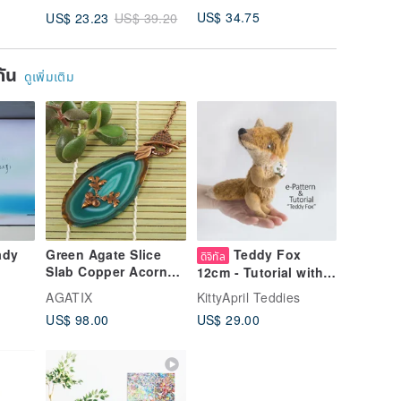
Mountain Coastal
US$ 34.75
US$ 16.
US$ 23.23
US$ 39.20
Color-changing Cup
ยกัน
ดูเพิ่มเติม
ady
Green Agate Slice
Teddy Fox
ดิจิทัล
Slab Copper Acorn
12cm - Tutorial with
Oak Leaf Pendant
Pattern PDF
AGATIX
KittyApril Teddies
Necklace Woman
US$ 98.00
US$ 29.00
Jewelry Gift