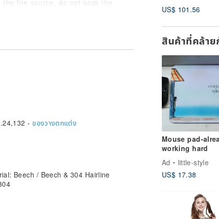
Gift Box
 the fire source, do not soak the
US$ 101.56
rush to avoid scratching the wood and
สินค้าที่คล้า
it dry naturally in a cool place.
±3%.
.24,132 -
ของวางตกแต่ง
Mouse pad-alre
working hard
Ad
little-style
rial: Beech / Beech & 304 Hairline
US$ 17.38
#304