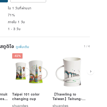
ใน 1 วันที่ผ่านมา
71%
ภายใน 1 วัน
1 - 3 วัน
นสตูดิโอ
1 / 4
ดูเพิ่มเติม
-41%
ntuit
Taipei 101 color
【Traveling to
[丹青烧]R
less
changing cup
Taiwan】Taitung-
Danqing
ker
Eastern Back to
Classicl
shuandws
shuandws
shuandw