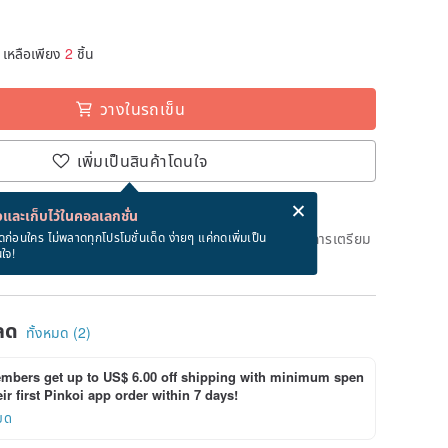
เหลือเพียง
2
ชิ้น
วางในรถเข็น
เพิ่มเป็นสินค้าโดนใจ
่ง eCard ฟรีเมื่อซื้อสินค้า!
eCard คืออะไร?
และเก็บไว้ในคอลเลกชั่น
ึงวันที่จะจัดส่งสินค้า จะใช้เวลาประมาณ 5 วันทางการในการเตรียม
ดก่อนใคร ไม่พลาดทุกโปรโมชั่นเด็ด ง่ายๆ แค่กดเพิ่มเป็น
นใจ!
ด)
ลด
ทั้งหมด (2)
bers get up to US$ 6.00 off shipping with minimum spen
ir first Pinkoi app order within 7 days!
ยด