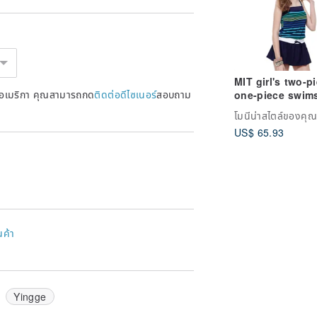
MIT girl's two-p
หรัฐอเมริกา คุณสามารถกด
ติดต่อดีไซเนอร์
สอบถาม
one-piece swims
year-end surpri
โมนีน่าสไตล์ของคุณ
US$ 65.93
นค้า
Yingge