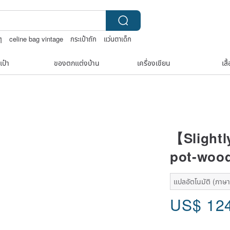
ๆ
celine bag vintage
กระเป๋าถัก
แว่นตาเด็ก
n
ชาผลไม้
เป๋า
ของตกแต่งบ้าน
เครื่องเขียน
เสื
【Slightl
pot-wood
แปลอัตโนมัติ (ภาษาเ
US$
12