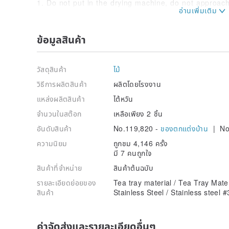
1. Do not put in the drying machine, do not approach
water.
2. Do not use a hard cleaning product to wipe the b
affecting the appearance.
ข้อมูลสินค้า
3. Wipe with a small amount of water on a rag and let 
4. This product is handmade, and the size is within 
Origin / manufacturing methods
วัสดุสินค้า
ไม้
Acura
วิธีการผลิตสินค้า
ผลิตโดยโรงงาน
แหล่งผลิตสินค้า
ไต้หวัน
จำนวนในสต๊อก
เหลือเพียง 2 ชิ้น
อันดับสินค้า
No.119,820 -
ของตกแต่งบ้าน
| No
ความนิยม
ถูกชม 4,146 ครั้ง
มี 7 คนถูกใจ
สินค้าที่จำหน่าย
สินค้าต้นฉบับ
รายละเอียดย่อยของ
Tea tray material / Tea Tray Mate
สินค้า
Stainless Steel / Stainless steel 
ค่าจัดส่งและรายละเอียดอื่นๆ