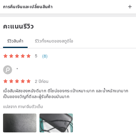
การคืนเงินและเปลี่ยนสินค้า
–Expanding functionalities
Combining it with Coin Pouch, placing coins, earphones, charger
คะแนนรีวิว
cable or lipstick inside.
รีวิวสินค้า
รีวิวทั้งหมดของสตูดิโอ
5
(8)
*
2 ปีก่อน
เนื้อสัมผัสของหนังดีมาก ดีไซน์ของกระเป๋าเหมาะมาก และน้ำหนักเบามาก
เป็นของขวัญที่ดีและผู้รับก็ชอบมันมาก
แปลจาก ภาษาจีนตัวเต็ม