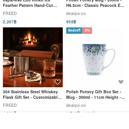
Feather Pattern Hand-Cut
H6.5cm - Classic Peacock Eye
Whisky Glass - Blue Engraved
& Dragonfly
FREED
dearpo-co
Gift for Dad
2,267฿
958฿
จัดส่งฟรี
-5%
304 Stainless Steel Whiskey
Polish Pottery Gift Box Set -
Flask Gift Set - Customizable
Mug - 300ml - 11cm Height -
Engraving - Father's Day Gift
Fern Pattern
FREED
dearpo-co
1,924฿
1,719฿
1,809฿
รอคิว
ถูกใจ
View Shop