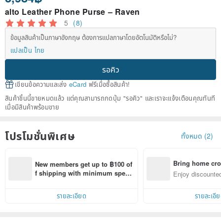
alto Leather Phone Purse – Raven
5
(8)
ข้อมูลสินค้าเป็นภาษาอังกฤษ ต้องการแปลภาษาโดยอัตโนมัติหรือไม่?
แปลเป็น ไทย
รอคิว
เขียนข้อความและส่ง
eCard
ฟรีเมื่อซื้อสินค้า!
สินค้าชิ้นนี้ขายหมดแล้ว แต่คุณสามารถกดปุ่ม "รอคิว" และเราจะแจ้งเตือนคุณทันที
เมื่อมีสินค้าพร้อมขาย
โปรโมชั่นพิเศษ
ทั้งหมด (2)
Bring home cro
New members get up to ฿100 of
n with ease
f shipping with minimum spen
Enjoy discounted
d on their first Pinkoi app order 
ct cross-border 
within 7 days!
รายละเอียด
รายละเอี