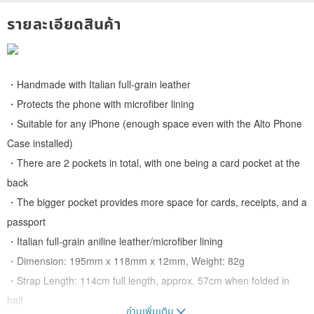
รายละเอียดสินค้า
・Handmade with Italian full-grain leather
・Protects the phone with microfiber lining
・Suitable for any iPhone (enough space even with the Alto Phone
Case installed)
・There are 2 pockets in total, with one being a card pocket at the
back
・The bigger pocket provides more space for cards, receipts, and a
passport
・Italian full-grain aniline leather/microfiber lining
・Dimension: 195mm x 118mm x 12mm, Weight: 82g
・Strap Length: 114cm full length, approx. 57cm when folded in
half
อ่านเพิ่มเติม