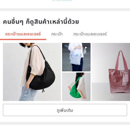
・Add laser engraving >>
en.pinkoi.com/product/6EjmWCjJ
・Add Gift Wrapping >>
www.pinkoi.com/product/PGqVFgEy
คนอื่นๆ ก็ดูสินค้าเหล่านี้ด้วย
กระเป๋าแมสเซนเจอร์
กระเป๋า
กระเป๋าแมสเซนเจอร์
alto’s Natural Leather Products may change after a while to present
unique colors, which is the interesting part dedicated to top natural
leathers only.
–Graceful presence of delicate leather
ดูเพิ่มเติม
The pattern of genuine leather will gradually change with time and
usage, creating a unique patina over time, representing the time it
has spent with you.