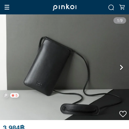
1/9
5
3,984฿