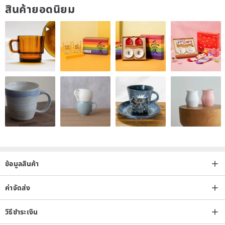
สินค้ายอดนิยม
–Uncluttered design and phone portable
Three leather patinas, the simple and subtle design goes well with
everyday use, being space-efficient in the pocket.
–Strap with pressure-reducing design
Carry your phone sideways or on the neck, without adding pressure
to your body.
–Compact storage space
With two pockets on the back, cards, receipts or passport can be
ข้อมูลสินค้า
stored at the same place.
ค่าจัดส่ง
–Delicate lining material protecting your phone
Microfiber lining securing phone storage.
วิธีชำระเงิน