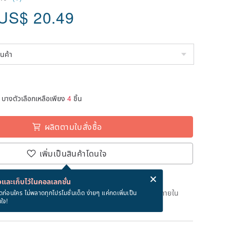
US$
20.49
บางตัวเลือกเหลือเพียง
4
ชิ้น
ผลิตตามใบสั่งซื้อ
เพิ่มเป็นสินค้าโดนใจ
่ง eCard ฟรีเมื่อซื้อสินค้า!
eCard คืออะไร?
และเก็บไว้ในคอลเลกชั่น
เวลาผลิต 14 วันทำการหลังจากชำระเงิน สั่งตอนนี้จะได้รับภายใน
ดก่อนใคร ไม่พลาดทุกโปรโมชั่นเด็ด ง่ายๆ แค่กดเพิ่มเป็น
นใจ!