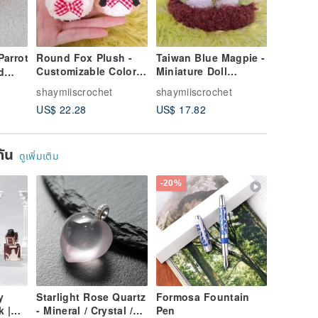
Parrot
Round Fox Plush -
Taiwan Blue Magpie -
Christm
Customizable Colors,
Miniature Doll
Waxwing
d
Charms, Pins,
Charm/Brooch,
Santa Ha
l
shaymiiscrochet
shaymiiscrochet
shaymiis
Keychains, Ribbons -
Customizable Color,
Plush To
US$ 22.28
US$ 17.82
US$ 24.
Handmade Crochet
Handmade Crochet
Customi
Item
- Secret
ยกัน
ดูเพิ่มเติม
-20%
y
Starlight Rose Quartz
Formosa Fountain
k |
- Mineral / Crystal /
Pen