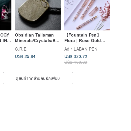
LOGY
Obsidian Talisman
【Fountain Pen】
N INK
Minerals/Crystals/Spi
Flora | Rose Gold
rituality/Good
Floral Geometry,
C.R.E.
Ad
LABAN PEN
Fortune/Attracting
Slender &
US$ 25.84
US$ 320.72
Wealth/Dispelling
Transparent, Fine
US$ 400.89
Evil/Protection from
Writing Stationery
Petty People
ดูสินค้าที่คล้ายกันอีกเพียบ