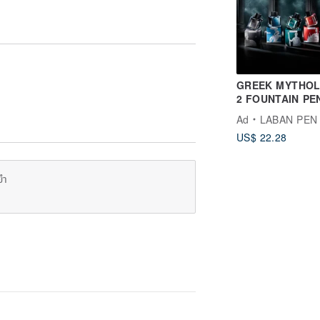
GREEK MYTHO
2 FOUNTAIN PE
| vivid colors
Ad
LABAN PEN
US$ 22.28
ยำ