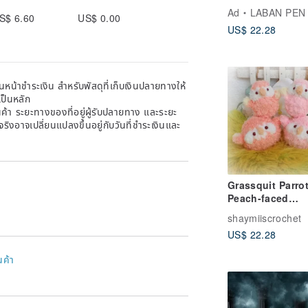
Vivid colors
Ad
LABAN PEN
S$ 6.60
US$ 0.00
US$ 22.28
หน้าชำระเงิน สำหรับพัสดุที่เก็บเงินปลายทางให้
เป็นหลัก
้า ระยะทางของที่อยู่ผู้รับปลายทาง และระยะ
าจริงอาจเปลี่ยนแปลงขึ้นอยู่กับวันที่ชำระเงินและ
Grassquit Parrot
Peach-faced
Lovebird, Bourk
shaymiiscrochet
Parrot, Small do
US$ 22.28
round body type
bird
นค้า