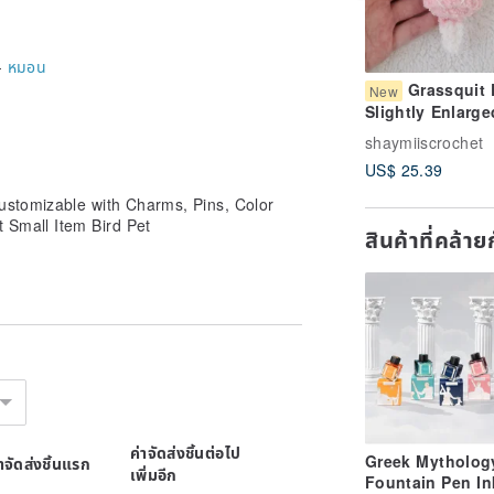
-
หมอน
Grassquit 
New
Slightly Enlarge
Doll Head to Tai
shaymiiscrochet
8.5cm Can Add
US$ 25.39
Keychain Charm
Wool Item
ustomizable with Charms, Pins, Color
Small Item Bird Pet
สินค้าที่คล้า
ค่าจัดส่งชิ้นต่อไป
Greek Mytholog
่าจัดส่งชิ้นแรก
เพิ่มอีก
Fountain Pen In