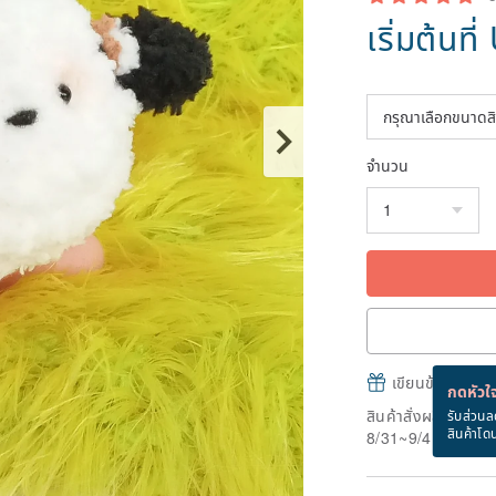
เริ่มต้นที่
จำนวน
เขียนข้อความและส
กดหัวใจ
สินค้าสั่งผลิต" ใช้
รับส่วนล
สินค้าโด
8/31~9/4