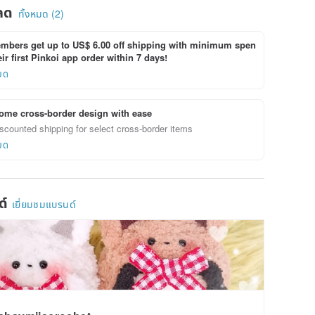
ลด
ทั้งหมด (2)
bers get up to US$ 6.00 off shipping with minimum spen
ir first Pinkoi app order within 7 days!
ยด
ome cross-border design with ease
scounted shipping for select cross-border items
ยด
ด์
เยี่ยมชมแบรนด์