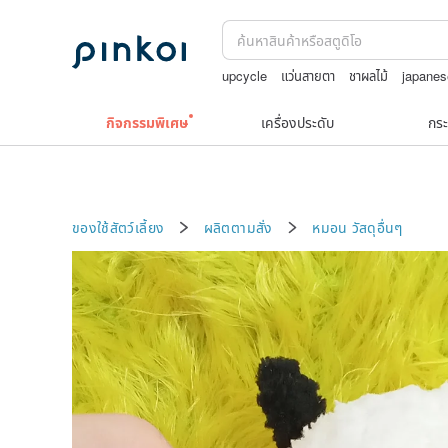
upcycle
แว่นสายตา
ชาผลไม้
japane
รวมเครื่องประดับวินเทจ
celine bag vint
กิจกรรมพิเศษ
เครื่องประดับ
กระ
ของใช้สัตว์เลี้ยง
ผลิตตามสั่ง
หมอน
วัสดุอื่นๆ