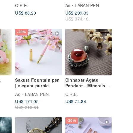
Spirituality / Good
C.R.E.
Ad
LABAN PEN
Luck / Wealth
US$ 88.20
US$ 299.33
Attraction / Ward Off
US$ 374.16
Evil / Protection from
Petty People
-20%
,
Sakura Fountain pen
Cinnabar Agate
| elegant purple
Pendant - Minerals /
e's
Crystals / Spirituality
Ad
LABAN PEN
C.R.E.
ll &
/ Good Fortune /
US$ 171.05
US$ 74.84
, pet
Wealth Attraction /
US$ 213.81
Warding Off Evil /
Protection from
Malicious Intent
-20%