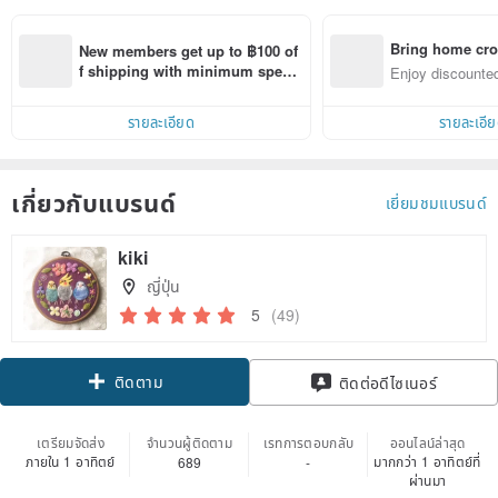
Bring home cro
New members get up to ฿100 of
n with ease
f shipping with minimum spen
Enjoy discounted
d on their first Pinkoi app order 
ct cross-border 
within 7 days!
รายละเอียด
รายละเอี
เกี่ยวกับแบรนด์
เยี่ยมชมแบรนด์
kiki
ญี่ปุ่น
5
(49)
ติดตาม
ติดต่อดีไซเนอร์
เตรียมจัดส่ง
จำนวนผู้ติดตาม
เรทการตอบกลับ
ออนไลน์ล่าสุด
ภายใน 1 อาทิตย์
มากกว่า 1 อาทิตย์ที่
689
-
ผ่านมา