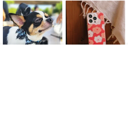
รอคิว
ถูกใจ
View Shop
Pet Scarf // firefly/Clown // Cat
【Pinkoi x SOU・SOU】Phone
Scarf / Dog Scarf
Case/ Smile/ Red
KAKO.pet
Hereafter.studio
413฿
1,107฿