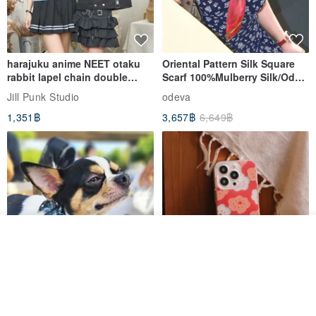
harajuku anime NEET otaku
Oriental Pattern Silk Square
rabbit lapel chain double
Scarf 100%Mulberry Silk/Ode
breasted sailor top JJ2540
to the Yi Tribe–Courage
Jill Punk Studio
odeva
1,351฿
3,657฿
6,649฿
รอคิว
View Shop
Pet Scarf // firefly/Clown // Cat
【Pinkoi x SOU・SOU】Phone
Scarf / Dog Scarf
Case/ Smile/ Red