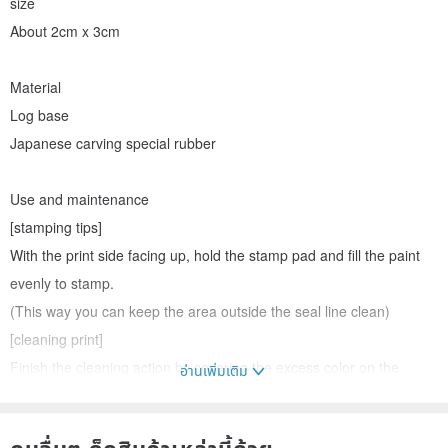
size
About 2cm x 3cm
Material
Log base
Japanese carving special rubber
Use and maintenance
[stamping tips]
With the print side facing up, hold the stamp pad and fill the paint
evenly to stamp.
(This way you can keep the area outside the seal line clean)
[cleaning print]
Finish the cleaning action by covering the excess color on the
อ่านเพิ่มเติม
waste paper!
Be careful not to use a brush or toilet paper to clean the surface of