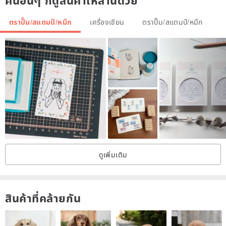
คนอื่นๆ ก็ดูสินค้าเหล่านี้ด้วย
the stamp to avoid scratches or peeling of lines and small areas.
When dust is applied, the seal of the wood-free base can be
ตราปั๊ม/สแตมป์/หมึก
เครื่องเขียน
ตราปั๊ม/สแตมป์/หมึก
cleaned with water. Do not rub the surface with force.
[Storage Seal]
Please put the printed surface upside down and store it in a cool
place.
*The printing surface will have the residual pigment of the printing
pad as the test print, which is normal and does not affect the use of
喔 :)
*Handmade
ดูเพิ่มเติม
สินค้าที่คล้ายกัน