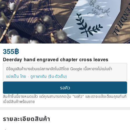
355฿
Deerday hand engraved chapter cross leaves
มีข้อมูลสินค้าบางส่วนแปลภาษาอัตโนมัติโดย Google เนื้อหาอาจไม่แม่นยำ
แปลเป็น ไทย
ดูภาษาเดิม (จีน-ตัวเต็ม)
รอคิว
สินค้าชิ้นนี้ขายหมดแล้ว แต่คุณสามารถกดปุ่ม "รอคิว" และเราจะแจ้งเตือนคุณทันที
เมื่อมีสินค้าพร้อมขาย
รายละเอียดสินค้า