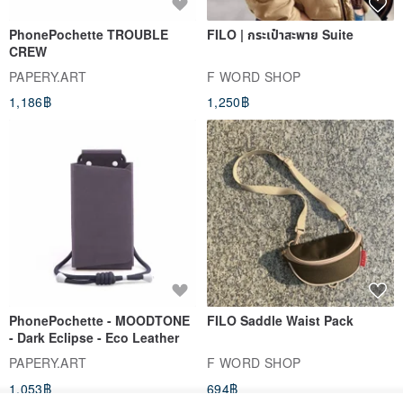
PhonePochette TROUBLE
FILO | กระเป๋าสะพาย Suite
CREW
PAPERY.ART
F WORD SHOP
1,186฿
1,250฿
PhonePochette - MOODTONE
FILO Saddle Waist Pack
- Dark Eclipse - Eco Leather
PAPERY.ART
F WORD SHOP
1,053฿
694฿