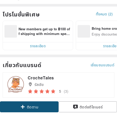
โปรโมชั่นพิเศษ
ทั้งหมด (2)
Bring home cro
New members get up to ฿100 of
n with ease
f shipping with minimum spen
Enjoy discounted
d on their first Pinkoi app order 
ct cross-border 
within 7 days!
รายละเอียด
รายละเอี
เกี่ยวกับแบรนด์
เยี่ยมชมแบรนด์
CrocheTales
รัสเซีย
5
(3)
Claim coupon
ติดต่อดีไซเนอร์
ติดตาม