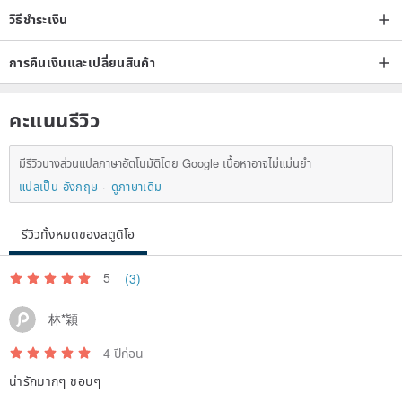
วิธีชำระเงิน
การคืนเงินและเปลี่ยนสินค้า
คะแนนรีวิว
มีรีวิวบางส่วนแปลภาษาอัตโนมัติโดย Google เนื้อหาอาจไม่แม่นยำ
แปลเป็น อังกฤษ
ดูภาษาเดิม
รีวิวทั้งหมดของสตูดิโอ
5
(3)
林*穎
4 ปีก่อน
น่ารักมากๆ ชอบๆ