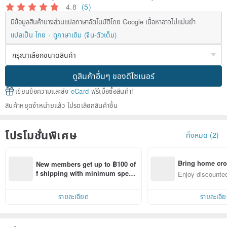
4.8
(5)
มีข้อมูลสินค้าบางส่วนแปลภาษาอัตโนมัติโดย Google เนื้อหาอาจไม่แม่นยำ
แปลเป็น ไทย
ดูภาษาเดิม (จีน-ตัวเต็ม)
ดูสินค้าอื่นๆ ของดีไซเนอร์
เขียนข้อความและส่ง
eCard
ฟรีเมื่อซื้อสินค้า!
สินค้าหยุดจำหน่ายแล้ว โปรดเลือกสินค้าอื่น
โปรโมชั่นพิเศษ
ทั้งหมด (2)
Bring home cro
New members get up to ฿100 of
n with ease
f shipping with minimum spen
Enjoy discounted
d on their first Pinkoi app order 
ct cross-border 
within 7 days!
รายละเอียด
รายละเอี