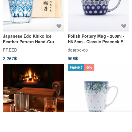
Japanese Edo Kiriko Ice
Polish Pottery Mug - 200ml -
Feather Pattern Hand-Cut
H6.5cm - Classic Peacock Eye
Whisky Glass - Blue Engraved
& Dragonfly
FREED
dearpo-co
Gift for Dad
2,267฿
958฿
จัดส่งฟรี
-5%
ดูสินค้าอื่นๆ ของดีไซเนอร์
View Shop
304 Stainless Steel Whiskey
Polish Pottery Gift Box Set -