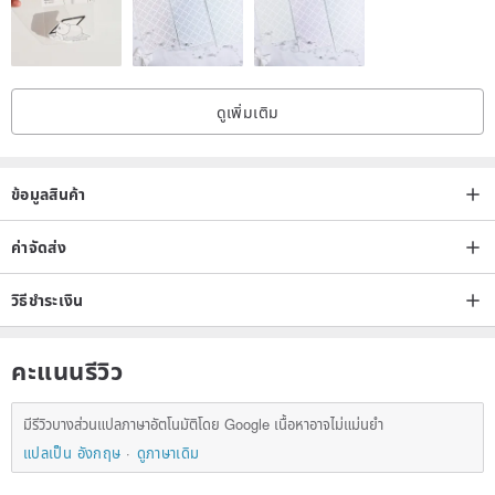
Attracts direct wealth, aids career
- Rutilated Quartz (5mm+)
Attracts direct wealth
- Moonstone (3mm+)
ดูเพิ่มเติม
Soothes anxiety
- Clear Quartz
Improves focus, purifies negative energy
ข้อมูลสินค้า
ค่าจัดส่ง
⚠️ Metal findings and crystal arrangements may vary slightly with
different sizes.
วิธีชำระเงิน
(Natural stones may have slight size variations.)
Crystal properties are for reference only; success ultimately
คะแนนรีวิว
depends on personal effort +(
̀∀ ́)
~♥
มีรีวิวบางส่วนแปลภาษาอัตโนมัติโดย Google เนื้อหาอาจไม่แม่นยำ
+Product Contents
แปลเป็น อังกฤษ
ดูภาษาเดิม
Bracelet, Cleansing Stones, Zipper Bag