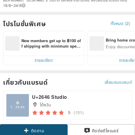
18/8~24/8
โปรโมชั่นพิเศษ
ทั้งหมด (2)
Bring home cro
New members get up to ฿100 of
n with ease
f shipping with minimum spen
Enjoy discounted
d on their first Pinkoi app order 
ct cross-border 
within 7 days!
รายละเอียด
รายละเอี
เกี่ยวกับแบรนด์
เยี่ยมชมแบรนด์
U+2646 Studio
ไต้หวัน
5
(151)
Claim coupon
ติดต่อดีไซเนอร์
ติดตาม