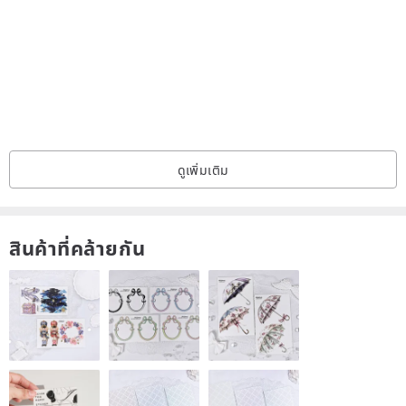
實際手圍17cm
17
其他手圍請私訊告知
Natural Prehnite may have minor inclusions~
+Spring Green
Enduring hardships and overcoming the cold winter will always lead
ดูเพิ่มเติม
to a warm spring.
Basking in gentle sunlight, beneath newly sprouted trees, brew a
pot of hot tea and share lighthearted conversations with loved
สินค้าที่คล้ายกัน
ones.
+Crystals Used
- Prehnite (8mm+)
Enhances self-worth, attracts wealth
- Green Rutilated Quartz (5mm+)