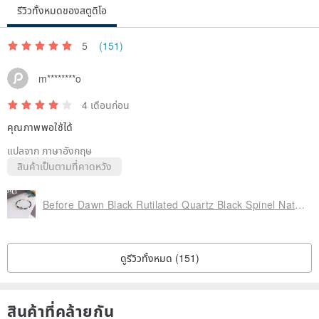
รีวิวทั้งหมดของสตูดิโอ
Precautions
1. Crystals are natural minerals, and each piece is unique. Even
5
(151)
within the same style, they will exhibit different characteristics.
m********o
Internal clouds or fractures are normal and not considered defects.
2. Metal components are made of 925 sterling silver and can be
4 เดือนก่อน
exposed to water. Prolonged wear or improper storage may lead to
คุณภาพพอใช้ได้
oxidation. When not in use, please store in a sealed zipper bag.
แปลจาก ภาษาอังกฤษ
Minor oxidation can be polished away with a silver polishing cloth to
สินค้าเป็นตามที่คาดหวัง
restore shine.
3. There may be slight variations in the color of metal findings
Before Dawn Black Rutilated Quartz Black Spinel Natural Pearl Extension Chain Design Crystal Bracelet
across different designs.
4. When wearing an elastic bracelet, if the thread shows or a small
ดูรีวิวทั้งหมด (151)
segment is visible, gently pull the bracelet and arrange the beads to
tuck the knot inside.
5. Handmade items will inherently show signs of craftsmanship.
สินค้าที่คล้ายกัน