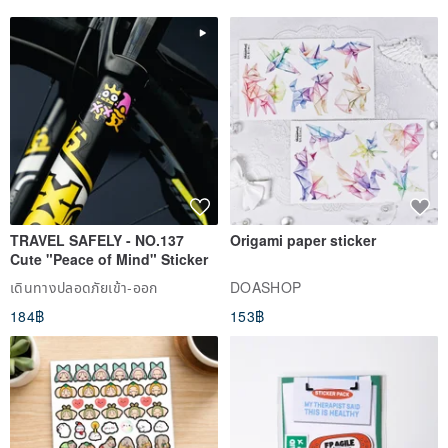
Please only purchase if you are comfortable with this.
#Jewelry #BestFriendGift #Bracelet #CrystalBracelet
#HandmadeJewelry
TRAVEL SAFELY - NO.137
Origami paper sticker
Cute "Peace of Mind" Sticker
เดินทางปลอดภัยเข้า-ออก
DOASHOP
184฿
153฿