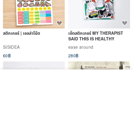
สติกเกอร์ | เอลล่าโน๊ต
เซ็ตสติกเกอร์ MY THERAPIST
SAID THIS IS HEALTHY
SISIDEA
ease around
60฿
280฿
ผลิตตามใบสั่งซื้อ
ถูกใจ
View Shop
Big ribbon paper sticker
Sky Collector Seal sticker