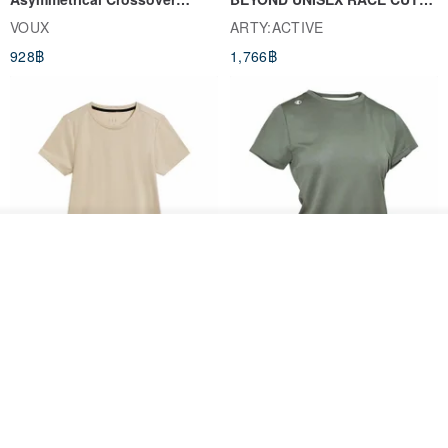
Cropped Sweat-Wicking Top
TANK
and offers great versatility. Whether paired with a shirt or a
VOUX
ARTY:ACTIVE
(Women's) - Perpetual Day
base layer, a blazer or a trench coat,
928฿
1,766฿
White
it complements any outfit effortlessly.
Highly practical for autumn and winter, it's a piece truly worth
adding to your wardrobe.
ผลิตตามใบสั่งซื้อ
PS: Leather fabric should not be machine washed.~
ถูกใจ
View Shop
Women's Coffee Yarn Short
Women's Little Logo Short
Sleeve T-Shirt With Small
Sleeve T-Shirt
Logo Description – Coffee y
blueplace
blueplace
(Initially, we considered adding a lining to the skirt, which is
615฿
615฿
why you'll notice some photos where the hem lacks
-25%
topstitching.