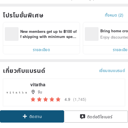
โปรโมชั่นพิเศษ
ทั้งหมด (2)
Bring home cro
New members get up to ฿100 of
n with ease
f shipping with minimum spen
Enjoy discounted
d on their first Pinkoi app order 
ct cross-border 
within 7 days!
รายละเอียด
รายละเอี
เกี่ยวกับแบรนด์
เยี่ยมชมแบรนด์
vitatha
จีน
4.9
(1,745)
ติดตาม
ติดต่อดีไซเนอร์