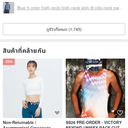
making it a truly unique material.
Blue 5-color high-neck high-neck slim-fit pile-neck sweater wool thin sweater knitted skin-friendly soft waxy fluffy
Therefore, we didn't want to use excessive structural elements
ดูรีวิวทั้งหมด (1,745)
that would detract from the fabric's inherent richness and
beauty.
สินค้าที่คล้ายกัน
So, in terms of silhouette, we've continued the classic subtle
-25%
A-line shape.
It's particularly flattering for those with wider hips or thicker
legs, creating a slimming effect.
A slit has been added to the back for ease of movement.
This allows for unrestricted walking
Non-Returnable /
SS26 PRE-ORDER - VICTORY
Asymmetrical Crossover
BEYOND UNISEX RACE CUT