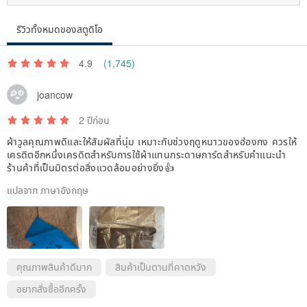
รีวิวทั้งหมดของสตูดิโอ
We instantly fell in love with the fabric upon seeing it.
4.9
(1,745)
The lining is a blend of ramie and cotton,
joancow
2 ปีก่อน
offering excellent breathability and resistance to moth
ผ้าวูลคุณภาพดีและให้สัมผัสที่นุ่ม เหมาะกับช่วงฤดูหนาวของฮ่องกง ควรให้
damage.
เครดิตอีกหนึ่งเครดิตสำหรับการใช้ผ้าแทนกระดาษการ์ดสำหรับคำแนะนำ
ร้านค้าที่เป็นมิตรต่อสิ่งแวดล้อมอย่างยิ่ง👍
The outer layer features a PU film,
แปลจาก ภาษาอังกฤษ
making it a non-toxic and environmentally friendly material.
When combined, they create a fabric with a strong sense of
คุณภาพสินค้าดีมาก
สินค้าเป็นตามที่คาดหวัง
texture,
อยากสั่งซื้ออีกครั้ง