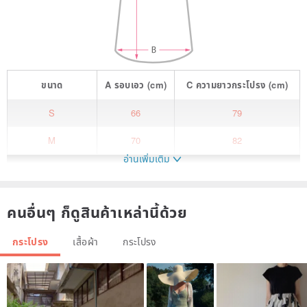
ขนาด
A
รอบเอว
(cm)
C
ความยาวกระโปรง
(cm)
S
66
79
M
70
82
อ่านเพิ่มเติม
คนอื่นๆ ก็ดูสินค้าเหล่านี้ด้วย
กระโปรง
เสื้อผ้า
กระโปรง