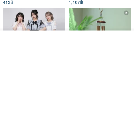
413฿
1,107฿
ดูสินค้าอื่นๆ ของดีไซเนอร์
View Shop
Original Mass-Produced Heart
【Simple Wooden Japanese
Declaration Lace Short-Sleeve
Wind Chime - small】Arty
Bow Tie Shirt Ruffle Love
style/ Minimalist/ Zen
Jill Punk Studio
Dionysus Artcrafts
High-Waist Short Skirt JJ2570
1,122฿
893฿
-20%