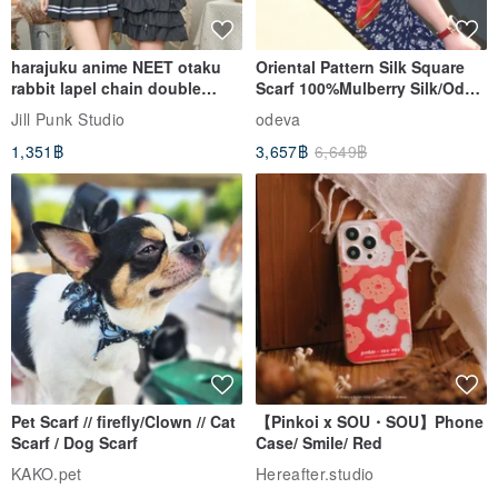
harajuku anime NEET otaku
Oriental Pattern Silk Square
rabbit lapel chain double
Scarf 100%Mulberry Silk/Ode
breasted sailor top JJ2540
to the Yi Tribe–Courage
Jill Punk Studio
odeva
1,351฿
3,657฿
6,649฿
Pet Scarf // firefly/Clown // Cat
【Pinkoi x SOU・SOU】Phone
Scarf / Dog Scarf
Case/ Smile/ Red
KAKO.pet
Hereafter.studio