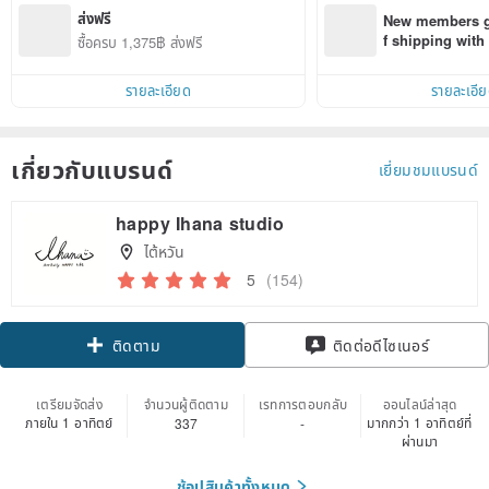
ส่งฟรี
New members ge
f shipping wit
ซื้อครบ 1,375฿ ส่งฟรี
d on their first
within 7 days!
รายละเอียด
รายละเอี
เกี่ยวกับแบรนด์
เยี่ยมชมแบรนด์
happy Ihana studio
ไต้หวัน
5
(154)
Claim coupon
ติดต่อดีไซเนอร์
ติดตาม
เตรียมจัดส่ง
จำนวนผู้ติดตาม
เรทการตอบกลับ
ออนไลน์ล่าสุด
ภายใน 1 อาทิตย์
มากกว่า 1 อาทิตย์ที่
337
-
ผ่านมา
ช้อปสินค้าทั้งหมด