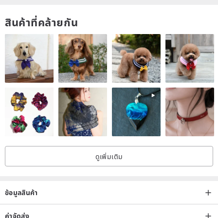
สินค้าที่คล้ายกัน
*The theme style can refer to:
www.pinkoi.com/product/xiurEb
H8
Postcard specifications:
Quantity: Set of 10 sheets
Size: 148x105mm
Material: thick ivory card
Remark:
ดูเพิ่มเติม
1. Postcards are printed with high-quality digital printing, with small
pores. It is recommended to write with an oil-based pen. If you use
water-based notes, you have to wait for the ink to dry!
ข้อมูลสินค้า
2. 4 pieces are optional, please fill in the required style and quantity
in the order remarks column
ค่าจัดส่ง