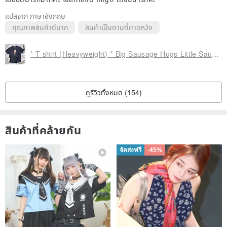
office around the travel destination, and ask for the commemorative
แปลจาก ภาษาอังกฤษ
postmark at the counter to add points for your memories!
คุณภาพสินค้าดีมาก
สินค้าเป็นตามที่คาดหวัง
* T-shirt (Heavyweight) * Big Sausage Hugs Little Sausage - Always Full of Love
ดูรีวิวทั้งหมด (154)
สินค้าที่คล้ายกัน
จัดส่งฟรี
-45%