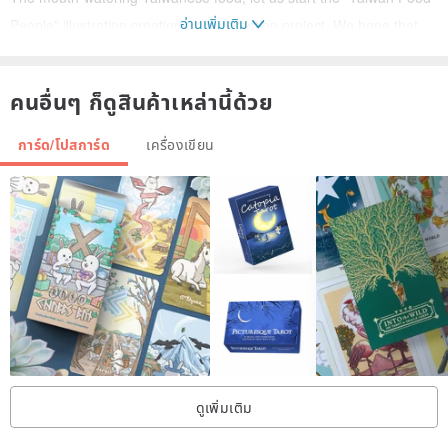
อ่านเพิ่มเติม
People" illustration creation and promotion project. We hope that
the local cuisine in Taiwan can use visual imagination to open up
another kind of healing body and mind in addition to "eating".
คนอื่นๆ ก็ดูสินค้าเหล่านี้ด้วย
Methods!
การ์ด/โปสการ์ด
เครื่องเขียน
-This postcard set contains 10 traditional Taiwanese flavors-
1. Bowl of Kueh Rice Cake
2. Weng Kiln Chicken
3. Floating milkfish soup
4. Cold lotus root
5. Seaweed Egg Drop Soup
6. Turkey Rice
7. Meatballs
8. Large intestine noodles
ดูเพิ่มเติม
9. Braised Pork Rice
10. Three colored eggs