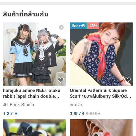
สินค้าที่คล้ายกัน
จัดส่งฟรี
-45%
harajuku anime NEET otaku
Oriental Pattern Silk Square
rabbit lapel chain double
Scarf 100%Mulberry Silk/Ode
breasted sailor top JJ2540
to the Yi Tribe–Courage
Jill Punk Studio
odeva
1,351฿
3,657฿
6,649฿