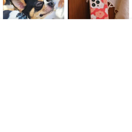
ดูสินค้าอื่นๆ ของดีไซเนอร์
View Shop
Pet Scarf // firefly/Clown // Cat
【Pinkoi x SOU・SOU】Phone
Scarf / Dog Scarf
Case/ Smile/ Red
KAKO.pet
Hereafter.studio
413฿
1,107฿