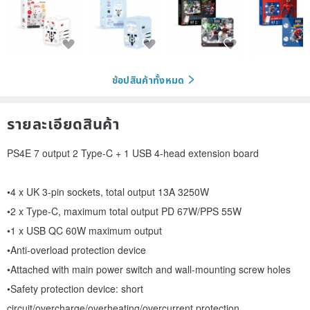
ช้อปสินค้าทั้งหมด
รายละเอียดสินค้า
PS4E 7 output 2 Type-C + 1 USB 4-head extension board
•4 x UK 3-pin sockets, total output 13A 3250W
•2 x Type-C, maximum total output PD 67W/PPS 55W
•1 x USB QC 60W maximum output
•Anti-overload protection device
•Attached with main power switch and wall-mounting screw holes
•Safety protection device: short
circuit/overcharge/overheating/overcurrent protection