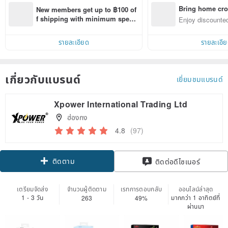
Bring home cro
New members get up to ฿100 of
n with ease
f shipping with minimum spen
Enjoy discounted
d on their first Pinkoi app order 
ct cross-border 
within 7 days!
รายละเอียด
รายละเอี
เกี่ยวกับแบรนด์
เยี่ยมชมแบรนด์
Xpower International Trading Ltd
ฮ่องกง
4.8
(97)
ติดตาม
ติดต่อดีไซเนอร์
เตรียมจัดส่ง
จำนวนผู้ติดตาม
เรทการตอบกลับ
ออนไลน์ล่าสุด
1 - 3 วัน
มากกว่า 1 อาทิตย์ที่
263
49%
ผ่านมา