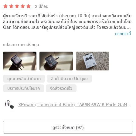
2 ปีก่อน
ผู้ขายบริการดี ราคาดี จัดส่งเร็ว (ประมาณ 10 วัน) จากฮ่องกงถึงมาเลเซีย
สินค้าตามที่อธิบายไว้ พรีเมียมและไม่ซ้ำใคร แถมยังชาร์จเร็วด้วยเทคโนโลยี
Gan ได้ทดสอบและชาร์จอุปกรณ์ส่วนใหญ่ของฉันแล้ว โดยรวมแล้วฉันมีคว
ามสุข ซื้อแล้วกลับมาช้อปปิ้งอีกแน่นอน!!! 😊👍
มากกว่านี้
แปลจาก ภาษาอังกฤษ
คุณภาพสินค้าดีมาก
สินค้ามีความ Unique
บริการประทับใจมาก
จัดส่งรวดเร็ว
XPower (Transparent Black) TA65B 65W 5 Ports GaN PD Travel Adapter
ดูรีวิวทั้งหมด (97)