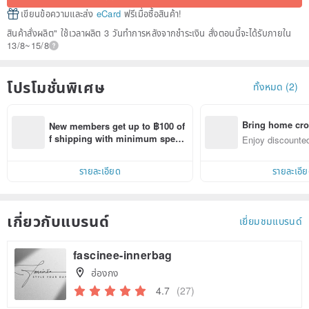
เขียนข้อความและส่ง
eCard
ฟรีเมื่อซื้อสินค้า!
สินค้าสั่งผลิต" ใช้เวลาผลิต 3 วันทำการหลังจากชำระเงิน สั่งตอนนี้จะได้รับภายใน
13/8~15/8
โปรโมชั่นพิเศษ
ทั้งหมด (2)
Bring home cro
New members get up to ฿100 of
n with ease
f shipping with minimum spen
Enjoy discounted
d on their first Pinkoi app order 
ct cross-border 
within 7 days!
รายละเอียด
รายละเอี
เกี่ยวกับแบรนด์
เยี่ยมชมแบรนด์
fascinee-innerbag
ฮ่องกง
4.7
(27)