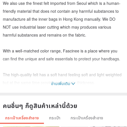
We also use the finest felt imported from Seoul which is a human-
friendly material that does not contain any harmful substances to
manufacture all the inner bags in Hong Kong manually. We DO
NOT use industrial laser cutting which may produces various
harmful substances and remains on the fabric.
With a well-matched color range, Fascinee is a place where you
can find the unique and safe essentials to protect your handbags.
The high-quality felt has a soft hand feeling soft and light weighted
but at the same time provide appropriate thickness.
อ่านเพิ่มเติม
For more options and current promotion, please visit our website
คนอื่นๆ ก็ดูสินค้าเหล่านี้ด้วย
www.fascinee.co
กระเป๋าเครื่องสำอาง
กระเป๋า
กระเป๋าเครื่องสำอาง