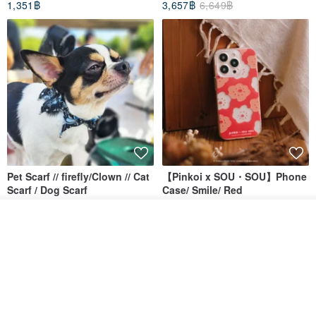
1,351฿
3,657฿
6,649฿
Pet Scarf // firefly/Clown // Cat
【Pinkoi x SOU・SOU】Phone
Scarf / Dog Scarf
Case/ Smile/ Red
KAKO.pet
Hereafter.studio
ผลิตตามใบสั่งซื้อ
413฿
1,107฿
ถูกใจ
View Shop