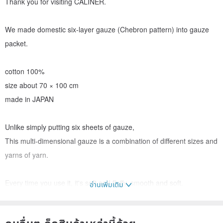
Thank you for visiting CALINER.
We made domestic six-layer gauze (Chebron pattern) into gauze
packet.
cotton 100%
size about 70 × 100 cm
made in JAPAN
Unlike simply putting six sheets of gauze,
This multi-dimensional gauze is a combination of different sizes and
yarns of yarn.
Every time you use it, it's soft and fluffy, smooth and soft.
อ่านเพิ่มเติม
Of course, it is for children's stomach, children's stomach,