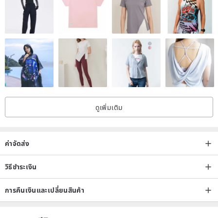
※ The box is paid (300 yen) · · · will be delivered by courier. Non-
standard-size mail NG
※ Please purchase a paper tray from the product list if you wish to
pack in a box.
※ If you are sending directly by gift, please specify the postal code,
address, name, and phone number of the recipient in the remarks
column.
ดูเพิ่มเติม
● There are some errors for handmade products. I also think that
there are points that do not lead to distortion or bending, etc.
ค่าจัดส่ง
Please forgive me for the warmth of handmade that is not in ready-
made products.
วิธีชำระเงิน
● black crush may be seen in the fabric. This is derived from cotton,
การคืนเงินและเปลี่ยนสินค้า
a raw material called nepp, and is not garbage or harmful.