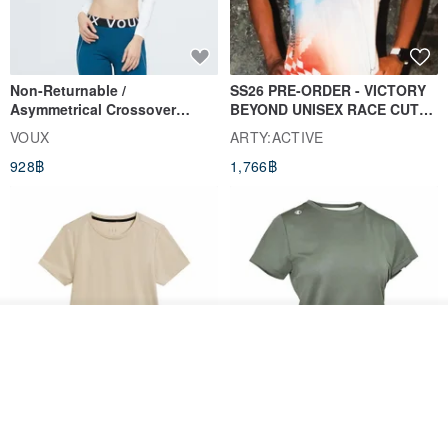
Non-Returnable /
SS26 PRE-ORDER - VICTORY
Asymmetrical Crossover
BEYOND UNISEX RACE CUT
Cropped Sweat-Wicking Top
TANK
VOUX
ARTY:ACTIVE
(Women's) - Perpetual Day
928฿
1,766฿
White
รอคิว
View Shop
Women's Coffee Yarn Short
Women's Little Logo Short
Sleeve T-Shirt With Small
Sleeve T-Shirt
Logo Description – Coffee y