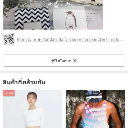
● There are some errors for handmade products. I also think that
there are points that do not lead to distortion or bending, etc.
Please forgive me for the warmth of handmade that is not in ready-
made products.
Monotone ◆ Panda's fluffy gauze handkerchief (no formalin) panda handkerchief gauze white black
● black crush may be seen in the Kinari fabric. This is derived from
cotton, a raw material called cass, and is not a waste or harmful
thing attached during the manufacturing process.
ดูรีวิวทั้งหมด (9)
● We run out of stock depending on the timing of inventory
สินค้าที่คล้ายกัน
management because we sell in parallel with other sites. In that
case, please be aware that it will be made to order or be a
-25%
substitute. If you are worried please contact us with a message.
● The color may look different depending on the monitor or display
you use. Acknowledge