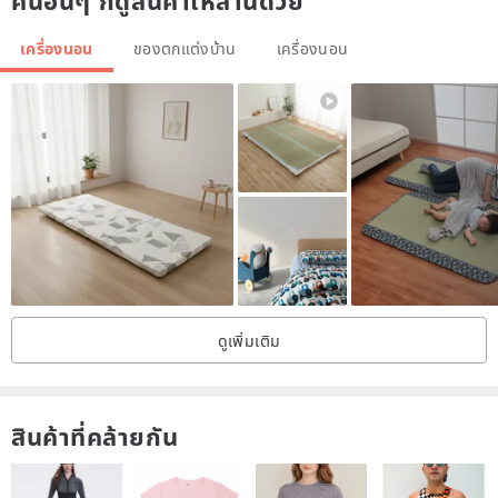
คนอื่นๆ ก็ดูสินค้าเหล่านี้ด้วย
Please use for adults, various occasions such as kneeling, cooling
measures.
เครื่องนอน
ของตกแต่งบ้าน
เครื่องนอน
It is a piece that can be used for a long time (
^ ^
)
It is used for many celebrations of the birth.
Please contact us as adult single size (140 x 200 cm) production is
also possible.
ดูเพิ่มเติม
We accept wrapping.
※ Simple wrapping is free → → You can select non-standard-size
สินค้าที่คล้ายกัน
mail.