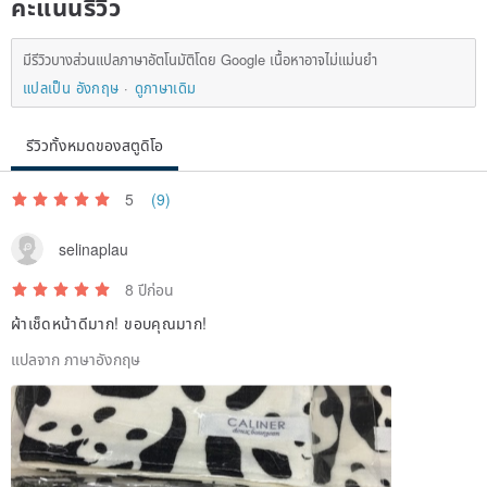
คะแนนรีวิว
Other than gauze ket, adult cute gauze handkerchiefs and
We produce cloth accessories of multiple gauze such as gauze
มีรีวิวบางส่วนแปลภาษาอัตโนมัติโดย Google เนื้อหาอาจไม่แม่นยำ
style. Please see if it is good.
แปลเป็น อังกฤษ
ดูภาษาเดิม
I would be happy if you like it on Facebook page ♡
รีวิวทั้งหมดของสตูดิโอ
We will send discount coupons and other valuable information
when you register as a shop follower ♪
5
(9)
selinaplau
If you have a coupon, please enter it on the accounting screen.
8 ปีก่อน
ผ้าเช็ดหน้าดีมาก! ขอบคุณมาก!
แปลจาก ภาษาอังกฤษ
※Please be careful※
Please refrain from the return of customer convenience. Please
purchase only if you understand the characteristics of handmade.