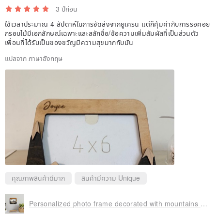
3 ปีก่อน
ใช้เวลาประมาณ 4 สัปดาห์ในการจัดส่งจากยูเครน แต่ก็คุ้มค่ากับการรอคอย
กรอบไม้มีเอกลักษณ์เฉพาะและสลักชื่อ/ข้อความเพิ่มสัมผัสที่เป็นส่วนตัว
เพื่อนที่ได้รับเป็นของขวัญมีความสุขมากกับมัน
แปลจาก ภาษาอังกฤษ
DELIVERY
🙏Due to the quarantine, the post office and customs are working
คุณภาพสินค้าดีมาก
สินค้ามีความ Unique
slowly now. So be prepared for the fact that the delivery of your
order may take longer than usual🙏
Personalized photo frame decorated with mountains Landscape oriented 10x12 frame
🔆Express shipping function as usual (5-7 days)🔆