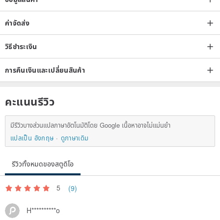
Family tree collage is available in FIVE different sizes:
🌳S - 31 x 31 cm -
en.pinkoi.com/product/VmeqiYyC
ค่าจัดส่ง
🌳 M - 53 x 37 cm -
en.pinkoi.com/product/s9rwHkuY
🌳 L - 75 x 59 cm - current frame
วิธีชำระเงิน
🌳 XL - 79 x 117 cm -
en.pinkoi.com/product/TQRNtzrD
การคืนเงินและเปลี่ยนสินค้า
🌳 XXL - 117 x 157 cm -
en.pinkoi.com/product/m3rXGtcw
คะแนนรีวิว
DIMENSIONS
มีรีวิวบางส่วนแปลภาษาอัตโนมัติโดย Google เนื้อหาอาจไม่แม่นยำ
Width = 59 cm
แปลเป็น อังกฤษ
ดูภาษาเดิม
Length = 75 cm
The thickness of the plywood is 8 mm
รีวิวทั้งหมดของสตูดิโอ
5
(9)
H**********o