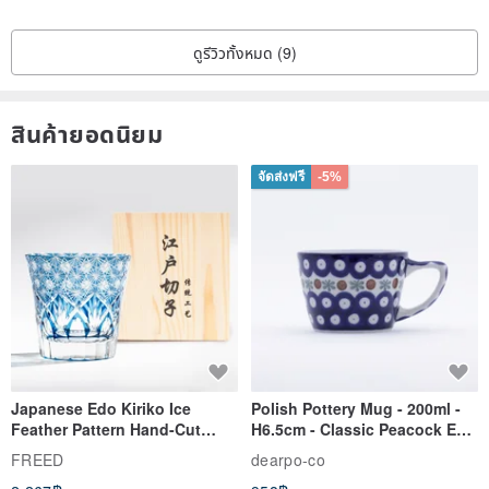
Delivery takes about (STANDART shipping)
ดูรีวิวทั้งหมด (9)
• 18 business days to the USA and Canada
• 12-18 business days to Europe
สินค้ายอดนิยม
• 15-18 business days to Australia
• 4-6 weeks to Latin America, the Caribbean, Asia, New Zealand
จัดส่งฟรี
-5%
If you have any questions, feel free to write at any time!
Japanese Edo Kiriko Ice
Polish Pottery Mug - 200ml -
Feather Pattern Hand-Cut
H6.5cm - Classic Peacock Eye
Whisky Glass - Blue Engraved
& Dragonfly
FREED
dearpo-co
Gift for Dad