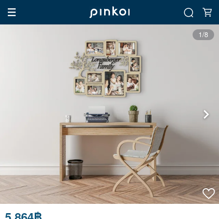
1/8
5,864฿