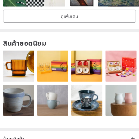
If you want to see other colors, please visit my store.
ดูเพิ่มเติม
(MrCarpenterStore) or follow this link
pinkoi.com/mr-carpenter
Most popular phrases for Picture Family Collage
สินค้ายอดนิยม
🖍 (Longaberger - your last name) Family
🖍 All because two people fell in love
🖍 Love grows here
🖍 Family is Everything
🖍 The Smiths est. 2020
🖍 Kelli & Spencer
🖍 Our story ❤ Our home ❤ Our love
🖍 The Johnsons family
🖍 Where life begins and love never ends
ข้อมูลสินค้า