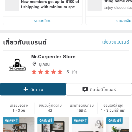
Bring home cro
New members get up to ฿100 of
n with ease
f shipping with minimum spen
Enjoy discounted
d on their first Pinkoi app order 
ct cross-border 
within 7 days!
รายละเอียด
รายละเอี
เกี่ยวกับแบรนด์
เยี่ยมชมแบรนด์
Mr.Carpenter Store
ยูเครน
5
(9)
ติดตาม
ติดต่อดีไซเนอร์
เตรียมจัดส่ง
จำนวนผู้ติดตาม
เรทการตอบกลับ
ออนไลน์ล่าสุด
1 - 3 วัน
1 - 3 วันที่ผ่านมา
43
100%
จัดส่งฟรี
จัดส่งฟรี
จัดส่งฟรี
จัดส่งฟรี