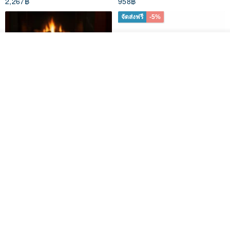
2,267฿
958฿
จัดส่งฟรี
-5%
ผลิตตามใบสั่งซื้อ
ถูกใจ
View Shop
304 Stainless Steel Whiskey
Polish Pottery Gift Box Set -
Flask Gift Set - Customizable
Mug - 300ml - 11cm Height -
Engraving - Father's Day Gift
Fern Pattern
FREED
dearpo-co
1,924฿
1,719฿
1,809฿