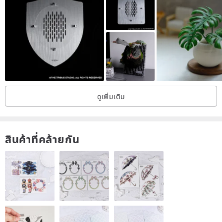
∙ Collocate with smart pot(M).
∙ Made of real wood from legal commercial forestry
∙ The slight variations on color or grain should be viewed as part of
natural beauty
∙ The dimensions and weights are measured manually. It's
reasonable allowance of slight deviation.
ดูเพิ่มเติม
Material│Wood
Qty│1 PC
Size│
สินค้าที่คล้ายกัน
Good Luck Daruma :91 x 76 x 83 mm
Wealth Daruma :89 x 76 x 84 mm
Place│Designed in Taiwan / Made in China