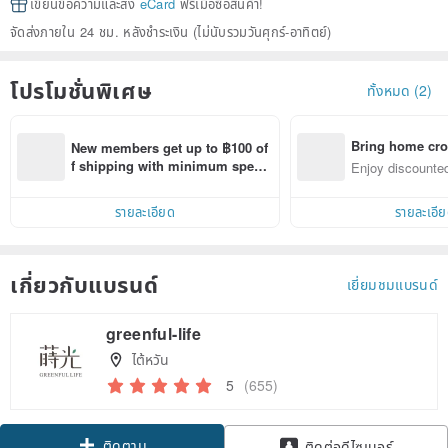
เขียนข้อความและส่ง
eCard
ฟรีเมื่อซื้อสินค้า!
จัดส่งภายใน 24 ชม. หลังชำระเงิน (ไม่นับรวมวันศุกร์-อาทิตย์)
โปรโมชั่นพิเศษ
ทั้งหมด (2)
Bring home cro
New members get up to ฿100 of
n with ease
f shipping with minimum spen
Enjoy discounted
d on their first Pinkoi app order 
ct cross-border 
within 7 days!
รายละเอียด
รายละเอี
เกี่ยวกับแบรนด์
เยี่ยมชมแบรนด์
greenful-life
ไต้หวัน
5
(655)
ติดตาม
ติดต่อดีไซเนอร์