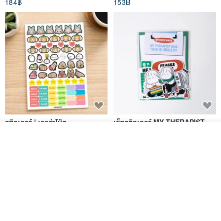
184฿
153฿
สติกเกอร์ | เอลล่าโน๊ต
เซ็ตสติกเกอร์ MY THERAPIST
SAID THIS IS HEALTHY
วางในรถเข็น
ถูกใจ
SISIDEA
ease around
View Shop
60฿
280฿