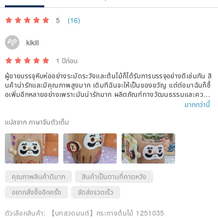
5
(16)
kikili
1 ปีก่อน
ผู้ขายบรรจุหีบห่ออย่างระมัดระวังและต้นไม้ก็ได้รับการบรรจุอย่างดีเช่นกัน สิ
นค้าน่ารักและมีคุณภาพสูงมาก เดิมทีฉันจะให้เป็นของขวัญ แต่ต่อมาฉันก็ซื้
อเพิ่มอีกหลายอย่างเพราะมันน่ารักมาก ผลิตภัณฑ์ทางวัฒนธรรมและความ
คิดสร้างสรรค์ของ Zhiyin เป็นอุปสรรคต่อการเลือก นอกจากนี้อันนี้มีความ
มากกว่านี้
หมายของการเชียร์และมีแม่เหล็กขนาดเล็กอยู่ในตำแหน่งมือซึ่งเหมาะมากสำ
หรับการให้ของขวัญ
แปลจาก ภาษาจีนตัวเต็ม
คุณภาพสินค้าดีมาก
สินค้าเป็นตามที่คาดหวัง
อยากสั่งซื้ออีกครั้ง
จัดส่งรวดเร็ว
ตัวเลือกสินค้า:
【บทสวดมนต์】กระถางต้นไม้ 1251035