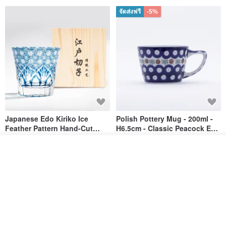
จัดส่งฟรี
-5%
Japanese Edo Kiriko Ice
Polish Pottery Mug - 200ml -
Feather Pattern Hand-Cut
H6.5cm - Classic Peacock Eye
Whisky Glass - Blue Engraved
& Dragonfly
FREED
dearpo-co
Gift for Dad
วางในรถเข็น
2,267฿
958฿
ถูกใจ
View Shop
จัดส่งฟรี
-5%