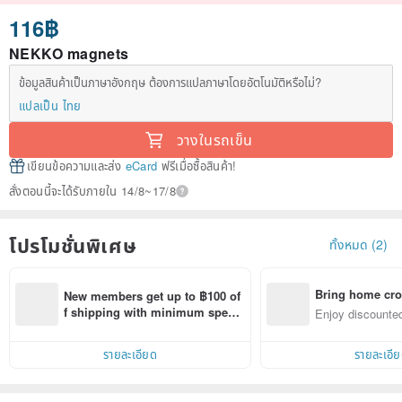
116฿
NEKKO magnets
ข้อมูลสินค้าเป็นภาษาอังกฤษ ต้องการแปลภาษาโดยอัตโนมัติหรือไม่?
แปลเป็น ไทย
วางในรถเข็น
เขียนข้อความและส่ง
eCard
ฟรีเมื่อซื้อสินค้า!
สั่งตอนนี้จะได้รับภายใน 14/8~17/8
โปรโมชั่นพิเศษ
ทั้งหมด (2)
Bring home cro
New members get up to ฿100 of
n with ease
f shipping with minimum spen
Enjoy discounted
d on their first Pinkoi app order 
ct cross-border 
within 7 days!
รายละเอียด
รายละเอี