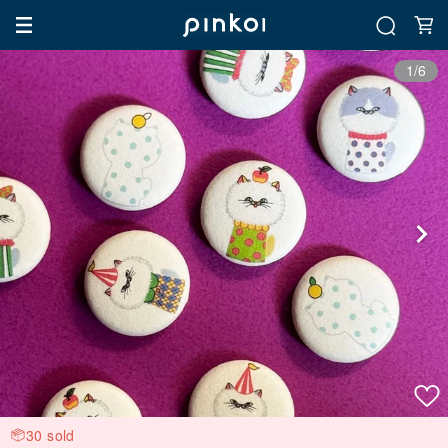
1/6
30 sold