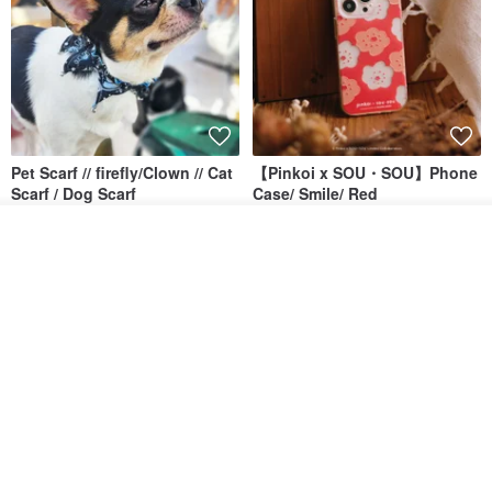
Pet Scarf // firefly/Clown // Cat
【Pinkoi x SOU・SOU】Phone
Scarf / Dog Scarf
Case/ Smile/ Red
KAKO.pet
Hereafter.studio
รอคิว
413฿
ถูกใจ
1,107฿
View Shop