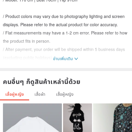
/ Product colors may vary due to photography lighting and screen
displays. Please refer to the actual product for color accuracy.
/ Flat measurements may have a 1-2 cm error. Please refer to how
the product fits in person.
/ After payment, your order will be shipped within 5 business days
(excluding public holidays).
อ่านเพิ่มเติม
/ Washing Instructions
คนอื่นๆ ก็ดูสินค้าเหล่านี้ด้วย
Hand wash at 30°C, dry clean with petroleum solvents, do not
bleach, do not tumble dry, iron at low temperature.
เสื้อผู้หญิง
เสื้อผ้า
เสื้อผู้หญิง
Do not soak. Hand wash separately.
Avoid using bleach, fluorescent brighteners, and fabric softeners to
prevent fabric damage.
Wash dark and light colors separately.