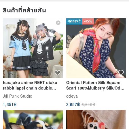
สินค้าที่คล้ายกัน
จัดส่งฟรี
-45%
harajuku anime NEET otaku
Oriental Pattern Silk Square
rabbit lapel chain double
Scarf 100%Mulberry Silk/Ode
breasted sailor top JJ2540
to the Yi Tribe–Courage
Jill Punk Studio
odeva
1,351฿
3,657฿
6,649฿