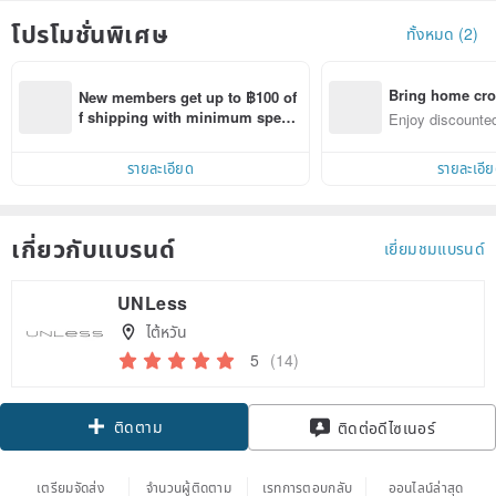
โปรโมชั่นพิเศษ
ทั้งหมด (2)
Bring home cro
New members get up to ฿100 of
n with ease
f shipping with minimum spen
Enjoy discounted
d on their first Pinkoi app order 
ct cross-border 
within 7 days!
รายละเอียด
รายละเอี
เกี่ยวกับแบรนด์
เยี่ยมชมแบรนด์
UNLess
ไต้หวัน
5
(14)
ติดตาม
ติดต่อดีไซเนอร์
เตรียมจัดส่ง
จำนวนผู้ติดตาม
เรทการตอบกลับ
ออนไลน์ล่าสุด