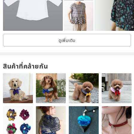
/ Some materials imported from Japan
/ Made in: Taiwan
/ Quality Philosophy
ดูเพิ่มเติม
Designed and woven in Taiwan,
using carefully selected skin-friendly materials and meticulous
craftsmanship.
สินค้าที่คล้ายกัน
Feel the warmth of artistry the moment you put it on;
Supporting originality is a natural and delightful elevation of taste.