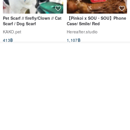
Pet Scarf // firefly/Clown // Cat
【Pinkoi x SOU・SOU】Phone
Scarf / Dog Scarf
Case/ Smile/ Red
KAKO.pet
Hereafter.studio
413฿
1,107฿
ดูสินค้าอื่นๆ ของดีไซเนอร์
View Shop
Original Mass-Produced Heart
【Simple Wooden Japanese
Declaration Lace Short-Sleeve
Wind Chime - small】Arty
Bow Tie Shirt Ruffle Love
style/ Minimalist/ Zen
Jill Punk Studio
Dionysus Artcrafts
High-Waist Short Skirt JJ2570