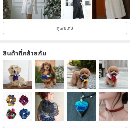
For the actual color, please refer to the flat or close-up image
model: Male 170 cm/ 57 kg Female 153 cm/ 43 kg
ดูเพิ่มเติม
/Size/ The product may have a measurement gap of ± 2 cm, please
pay attention
สินค้าที่คล้ายกัน
Collar width: 16 cm
Shoulder width: 30 cm
Sleeve length: 56 cm
Cuff width: 28 cm
Chest width: 41 cm
Length: 105 cm
Hem width: 130 cm
Side slit: X cm
Commodity status: