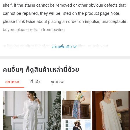
shelf. If the stains cannot be removed or other obvious defects that
cannot be repaired, they will be listed on the product page Note,
please think twice about placing an order on impulse, unacceptable
buyers please refrain from buying
★Please confirm the size before subscripting, or ask your
อ่านเพิ่มเติม
questions, and we will not accept returns based on the size or
marked defects. Cash on delivery service is not provided. After
คนอื่นๆ ก็ดูสินค้าเหล่านี้ด้วย
confirming the purchase, please complete the payment within
seven days of the system reminding you. Please do not arbitrarily
ชุดเดรส
เสื้อผ้า
ชุดเดรส
abandon the bid and destroy the integrity
★The color displayed on the screen of each computer is slightly
different. The original color of the product has been shown in the
picture as much as possible. If there is a color difference after
receipt, please forgive me.