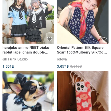
harajuku anime NEET otaku
Oriental Pattern Silk Square
rabbit lapel chain double
Scarf 100%Mulberry Silk/Ode
breasted sailor top JJ2540
to the Yi Tribe–Courage
Jill Punk Studio
odeva
1,351฿
3,657฿
6,649฿