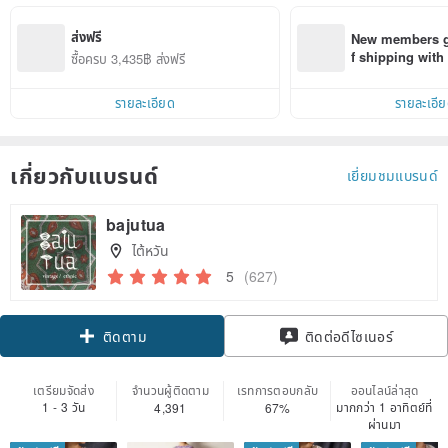
ส่งฟรี
New members ge
f shipping wit
ซื้อครบ 3,435฿ ส่งฟรี
d on their first
within 7 days!
รายละเอียด
รายละเอี
เกี่ยวกับแบรนด์
เยี่ยมชมแบรนด์
bajutua
ไต้หวัน
5
(627)
Claim coupon
ติดต่อดีไซเนอร์
ติดตาม
เตรียมจัดส่ง
จำนวนผู้ติดตาม
เรทการตอบกลับ
ออนไลน์ล่าสุด
1 - 3 วัน
มากกว่า 1 อาทิตย์ที่
4,391
67%
ผ่านมา