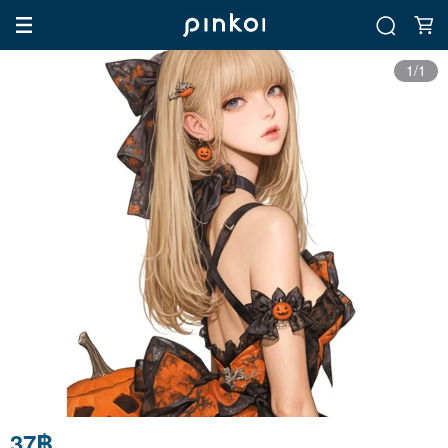
1/1
37฿