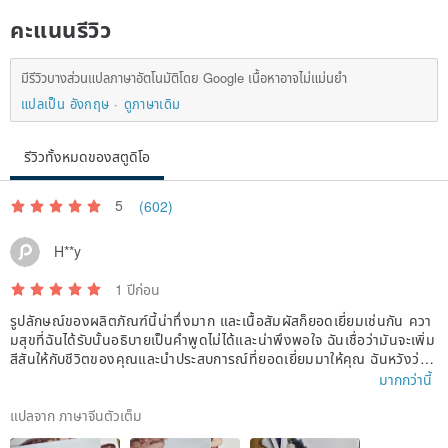
คะแนนรีวิว
มีรีวิวบางส่วนแปลภาษาอัตโนมัติโดย Google เนื้อหาอาจไม่แม่นยำ
แปลเป็น อังกฤษ
ดูภาษาเดิม
รีวิวทั้งหมดของสตูดิโอ
5
(602)
H**y
1 ปีก่อน
รูปลักษณ์ของผลิตภัณฑ์นี้น่าทึ่งมาก และเนื้อสัมผัสก็ยอดเยี่ยมเช่นกัน ควา
มสุขที่ฉันได้รับนั้นอธิบายเป็นคำพูดไม่ได้และน่าพึงพอใจ ฉันเชื่อว่ามันจะเพิ่ม
สีสันให้กับชีวิตของคุณและนำประสบการณ์ที่ยอดเยี่ยมมาให้คุณ ฉันหวังว่าจ
ะได้ซื้อมันอีกครั้งในอนาคตและได้สัมผัสกับผลิตภัณฑ์คุณภาพสูงอื่นๆ อีกมา
มากกว่านี้
กมาย ขอบคุณมากสำหรับการผลิตอย่างพิถีพิถันของคุณ ซึ่งทำให้ฉันได้รับป
ระสบการณ์การช้อปปิ้งที่น่าพึงพอใจมาก
แปลจาก ภาษาจีนตัวเต็ม