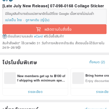
[Late July New Release] 07-098-0168 Collage Sticker
มีข้อมูลสินค้าบางส่วนแปลภาษาอัตโนมัติโดย Google เนื้อหาอาจไม่แม่นยำ
แปลเป็น ไทย
ดูภาษาเดิม (ญี่ปุ่น)
ผลิตตามใบสั่งซื้อ
เขียนข้อความและส่ง
eCard
ฟรีเมื่อซื้อสินค้า!
สินค้าสั่งผลิต" ใช้เวลาผลิต 31 วันทำการหลังจากชำระเงิน สั่งตอนนี้จะได้รับภายใน
24/9~26/9
โปรโมชั่นพิเศษ
ทั้งหมด (2)
Bring home cro
New members get up to ฿100 of
n with ease
f shipping with minimum spen
Enjoy discounted
d on their first Pinkoi app order 
ct cross-border 
within 7 days!
รายละเอียด
รายละเอี