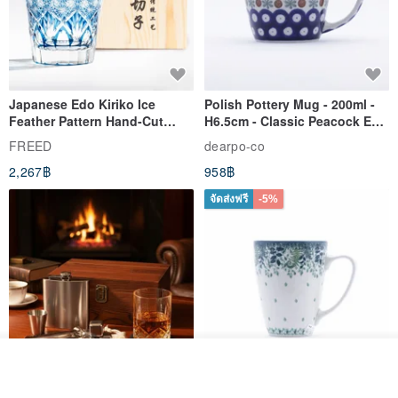
Japanese Edo Kiriko Ice
Polish Pottery Mug - 200ml -
Feather Pattern Hand-Cut
H6.5cm - Classic Peacock Eye
Whisky Glass - Blue Engraved
& Dragonfly
FREED
dearpo-co
Gift for Dad
2,267฿
958฿
จัดส่งฟรี
-5%
ผลิตตามใบสั่งซื้อ
ถูกใจ
View Shop
304 Stainless Steel Whiskey
Polish Pottery Gift Box Set -