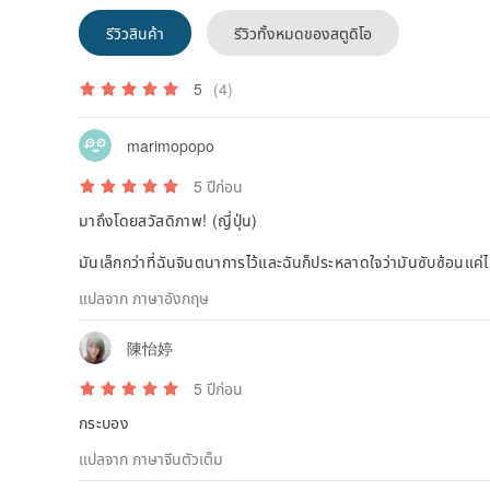
รีวิวสินค้า
รีวิวทั้งหมดของสตูดิโอ
5
(4)
marimopopo
5 ปีก่อน
มาถึงโดยสวัสดิภาพ! (ญี่ปุ่น)
มันเล็กกว่าที่ฉันจินตนาการไว้และฉันก็ประหลาดใจว่ามันซับซ้อนแค่
แปลจาก ภาษาอังกฤษ
陳怡婷
5 ปีก่อน
กระบอง
แปลจาก ภาษาจีนตัวเต็ม