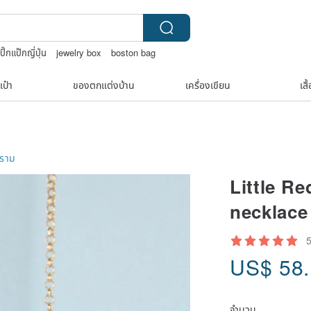
ปิ๊กแป๊กญี่ปุ่น
jewelry box
boston bag
ป๋า โครเชต์
เป๋า
ของตกแต่งบ้าน
เครื่องเขียน
เสื
คราม
Little R
necklace
US$
58
จำนวน