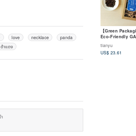
【Green Packag
Eco-Friendly G
e
love
necklace
panda
Oolong Tea – A
tianyu
ด้าแดง
That Can Neutra
US$ 23.61
Caffeine Stimul
ยำ