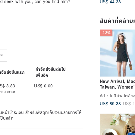
and seek with you, can you find him?
US$ 44.38
สินค้าที่คล้า
-12%
ค่าจัดส่งชิ้นต่อไป
่าจัดส่งชิ้นแรก
เพิ่มอีก
New Arrival, Ma
S$ 3.83
US$ 0.00
Taiwan, Women'
ิดตามสถานะ
Double-Layer De
Ad
โมนีน่าสไตล์
Mysterious
US$ 89.38
US$ 1
Aesthetic, One-
Boyleg Swimsuit
หน้าชำระเงิน สำหรับพัสดุที่เก็บเงินปลายทางให้
Black
เป็นหลัก