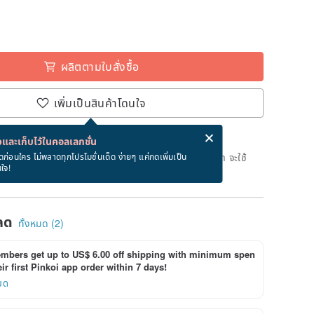
ผลิตตามใบสั่งซื้อ
เพิ่มเป็นสินค้าโดนใจ
่ง eCard ฟรีเมื่อซื้อสินค้า!
eCard คืออะไร?
และเก็บไว้ในคอลเลกชั่น
ลิตตามใบสั่งซื้อ" หลังจากที่ชำระเงินถึงวันที่จะจัดส่งสินค้า จะใช้
ดก่อนใคร ไม่พลาดทุกโปรโมชั่นเด็ด ง่ายๆ แค่กดเพิ่มเป็น
นใจ!
ทางการในการผลิตสินค้า (ไม่รวมวันหยุด)
ลด
ทั้งหมด (2)
bers get up to US$ 6.00 off shipping with minimum spen
ir first Pinkoi app order within 7 days!
ยด