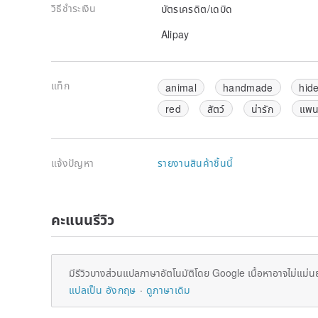
วิธีชำระเงิน
บัตรเครดิต/เดบิด
Alipay
แท็ก
animal
handmade
hid
red
สัตว์
น่ารัก
แพน
แจ้งปัญหา
รายงานสินค้าชิ้นนี้
คะแนนรีวิว
มีรีวิวบางส่วนแปลภาษาอัตโนมัติโดย Google เนื้อหาอาจไม่แม่น
แปลเป็น อังกฤษ
ดูภาษาเดิม