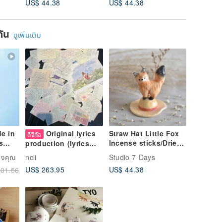
US$ 44.38
US$ 44.38
US$ 44.
ยกัน
ดูเพิ่มเติม
de in
Original lyrics
Straw Hat Little Fox
ดิจิทัล
s
Incense sticks/Dried
production (lyrics
sign,
Flower Stand
writing)
ของคุณ
ncli
Studio 7 Days
US$ 263.95
US$ 44.38
01.56
Piece
,