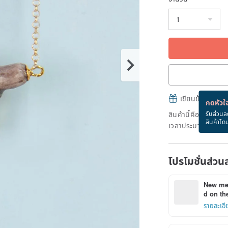
เขียนข้อความและส
กดหัวใจ
สินค้านี้คือ "สินค้าผ
รับส่วนล
สินค้าโด
เวลาประมาณ 21 วัน
โปรโมชั่นส่วน
New mem
d on the
รายละเอี