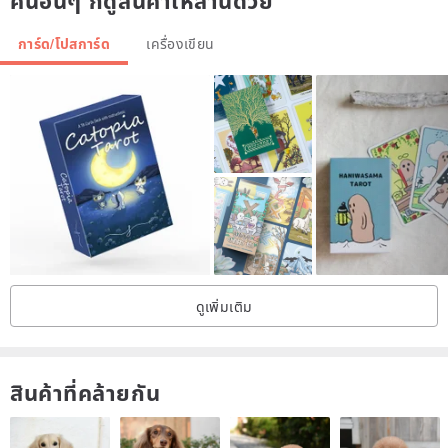
คนอื่นๆ ก็ดูสินค้าเหล่านี้ด้วย
piano.
One evening, I stay with him like that.
การ์ด/โปสการ์ด
เครื่องเขียน
Singing on old brick flowers...
------------------------------------------------
----------------------
Ancient floor tiles and wall tiles tell ancient stories.
It's like the grandfather's floor tiles.
Also tells about the passing bustling...
If it is a round,
Beating the rhythm of three beats,
The old brick flower was in the evening sun,
Faded shadows
ดูเพิ่มเติม
Shining dazzling light...
I seem to see boys and girls wearing flared trousers and long
gingham skirts.
สินค้าที่คล้ายกัน
Dance in the middle of the gorgeous square...