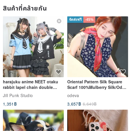
สินค้าที่คล้ายกัน
จัดส่งฟรี
-45%
harajuku anime NEET otaku
Oriental Pattern Silk Square
rabbit lapel chain double
Scarf 100%Mulberry Silk/Ode
breasted sailor top JJ2540
to the Yi Tribe–Courage
Jill Punk Studio
odeva
1,351฿
3,657฿
6,649฿