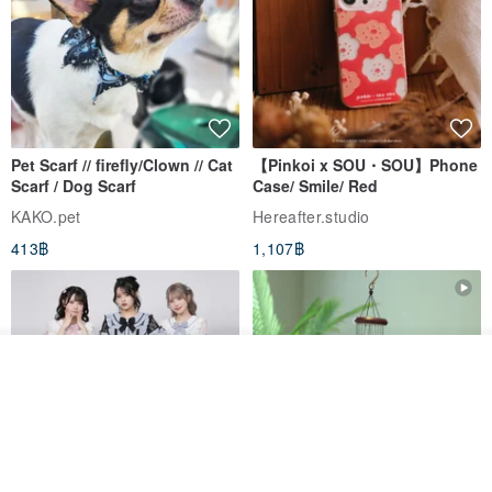
Pet Scarf // firefly/Clown // Cat
【Pinkoi x SOU・SOU】Phone
Scarf / Dog Scarf
Case/ Smile/ Red
KAKO.pet
Hereafter.studio
413฿
1,107฿
รอคิว
View Shop