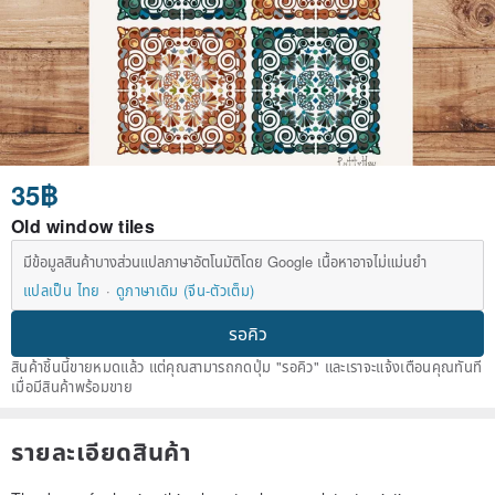
35฿
Old window tiles
มีข้อมูลสินค้าบางส่วนแปลภาษาอัตโนมัติโดย Google เนื้อหาอาจไม่แม่นยำ
แปลเป็น ไทย
ดูภาษาเดิม (จีน-ตัวเต็ม)
รอคิว
สินค้าชิ้นนี้ขายหมดแล้ว แต่คุณสามารถกดปุ่ม "รอคิว" และเราจะแจ้งเตือนคุณทันที
เมื่อมีสินค้าพร้อมขาย
รายละเอียดสินค้า