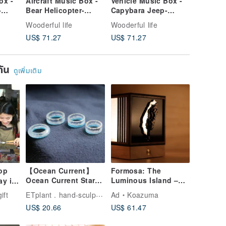
ox -
Aircraft Music Box -
Vehicle Music Box -
Double 
-
Bear Helicopter-
Capybara Jeep-
and Dow
Wooderful life
Wooderful life
Balloon
Wooderful life
Wooderful life
Wooderful
life
US$ 71.27
US$ 71.27
US$ 93.
ยกัน
ดูเพิ่มเติม
op
【Ocean Current】
Formosa: The
Ocean Current Star
Luminous Island –
y is
Sand Rings by
Taiwan Night View
e-
ETplant . hand-sculpted artistry
ift
Ad
Koazuma
ETPLANT
Light
ng
US$ 20.66
US$ 61.47
g