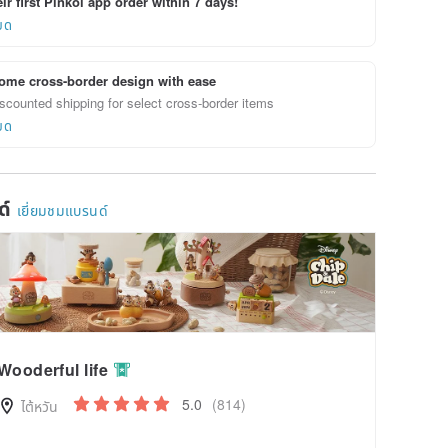
ir first Pinkoi app order within 7 days!
ยด
ome cross-border design with ease
scounted shipping for select cross-border items
ยด
ด์
เยี่ยมชมแบรนด์
Wooderful life
5.0
(814)
ไต้หวัน