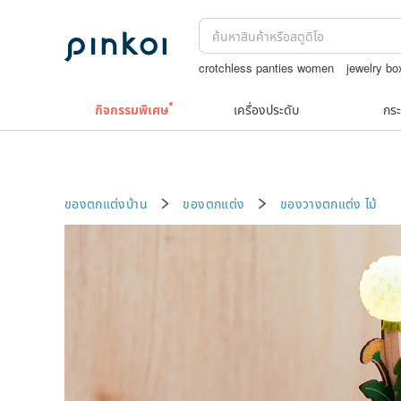
crotchless panties women
jewelry bo
กระเป๋าปิ๊กแป๊กญี่ปุ่น
squareline 包包
กิจกรรมพิเศษ
เครื่องประดับ
กระ
ของตกแต่งบ้าน
ของตกแต่ง
ของวางตกแต่ง
ไม้