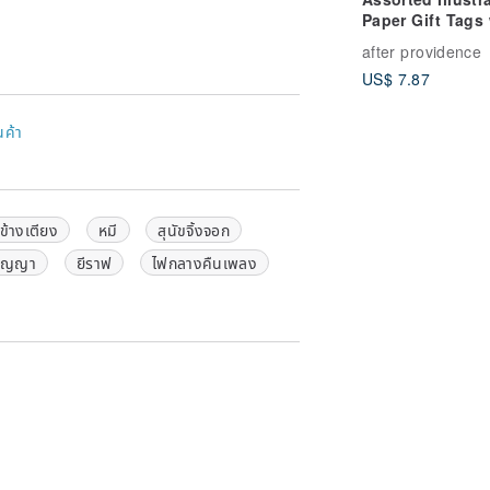
Paper Gift Tags 
Twine, Set of 10
after providence
. (Batteries are not provided for
US$ 7.87
นค้า
ewed as part of natural beauty
 It's a reasonable allowance of slight
ข้างเตียง
หมี
สุนัขจิ้งจอก
aged in kraft paper boxes. We will
ริญญา
ยีราฟ
ไฟกลางคืนเพลง
e products before shipment.