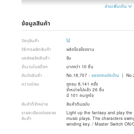
ข้อมูลสินค้า
∙ The product contains 3 pieces of LR 44 button cells
overseas orders due to delivery restrictions.)
วัสดุสินค้า
ไม้
∙ Rated Power：0.06 W
วิธีการผลิตสินค้า
ผลิตโดยโรงงาน
∙ Rated Input Voltage： DC 4.5 V
∙ Made of real wood from legal commercial forestry
แหล่งผลิตสินค้า
จีน
∙ The slight variations in color or grain should be vi
จำนวนในสต๊อก
มากกว่า 10 ชิ้น
∙ The dimensions and weights are measured manually.
deviation.
อันดับสินค้า
No.18,707 -
ของตกแต่งบ้าน
| No.
∙ All Wooderful life products are brand new and pack
ความนิยม
ถูกชม 8,141 ครั้ง
remove the plastic film to ensure the condition of th
จำหน่ายไปแล้ว 26 ชิ้น
มี 101 คนถูกใจ
Material│Wood, Resin, Metal, Plastic, Fabric
Qty│1 PC
สินค้าที่จำหน่าย
สินค้าต้นฉบับ
Size│80 x 80 x 118 mm
รายละเอียดย่อยของ
Light up the fantasy and play th
Weight│308 g
สินค้า
music plays. The characters swin
Origin│Designed in Taiwan / Made in China
winding key. / Master Switch ON
Tune│Cielito Lindo