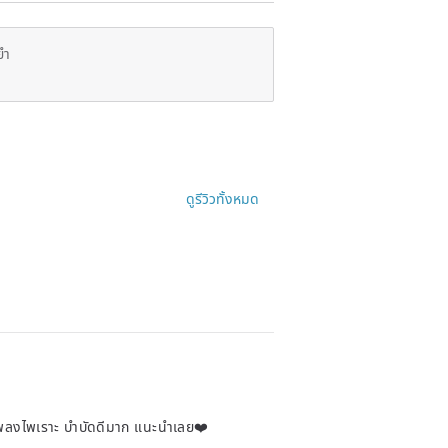
ยำ
ดูรีวิวทั้งหมด
าเพลงไพเราะ บำบัดดีมาก แนะนำเลย❤️