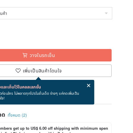
วางในรถเข็น
เพิ่มเป็นสินค้าโดนใจ
่ง eCard ฟรีเมื่อซื้อสินค้า!
eCard คืออะไร?
และเก็บไว้ในคอลเลกชั่น
ภายใน 8/15~8/23
ดก่อนใคร ไม่พลาดทุกโปรโมชั่นเด็ด ง่ายๆ แค่กดเพิ่มเป็น
นใจ!
ลด
ทั้งหมด (2)
bers get up to US$ 6.00 off shipping with minimum spen