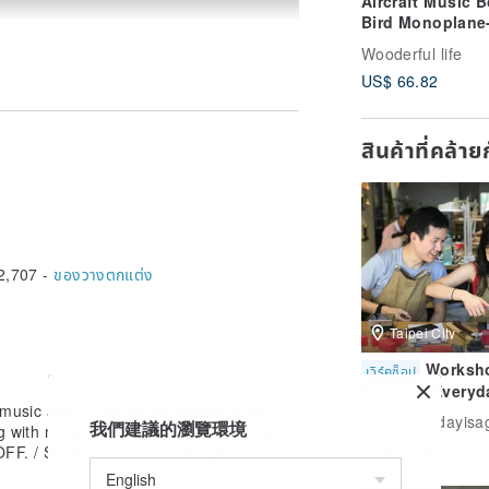
Aircraft Music B
Bird Monoplane
Wooderful life
Wooderful life
US$ 66.82
. (Batteries are not provided for
สินค้าที่คล้า
ewed as part of natural beauty
 It's a reasonable allowance of slight
2,707 -
ของวางตกแต่ง
aged in kraft paper boxes. We will
e products before shipment.
Taipei City
Worksh
เวิร์คช็อป
Booking Everyda
e music along. Character moves when
a Gift Studio On
Ad
everydayisag
我們建議的瀏覽環境
g with music. / Movement triggered by
Day Metalworki
US$ 32.99
/OFF. / Sankyo movement be used.
Experience Rin
Cultural Coin