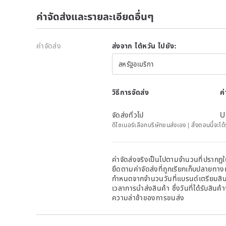
2. 【Giraffe Paint Rainbow】Glow Swaying Music
ค่าจัดส่งและรายละเอียดอื่นๆ
ค่าจัดส่ง
ส่งจาก ไต้หวัน ไปยัง:
สหรัฐอเมริกา
วิธีการจัดส่ง
ค
จัดส่งทั่วไป
U
ดีไซเนอร์เลือกบริษัทขนส่งเอง | สั่งตอนนี้จะไ
ค่าจัดส่งจริงเป็นไปตามจำนวนที่ปรากฏใน
ยึดตามค่าจัดส่งที่ถูกเรียกเก็บปลายทาง
กำหนดจากจำนวนวันที่แบรนด์เตรียมสินค
เวลาการนำส่งสินค้า ซึ่งวันที่ได้รับสินค้
ความล่าช้าของการขนส่ง