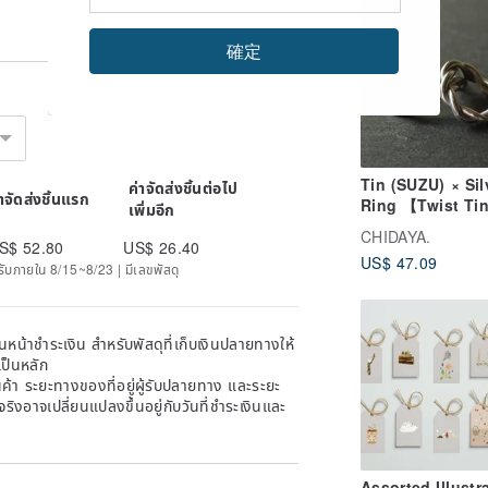
Valentine's
 Box
確定
Tin (SUZU) × Sil
ค่าจัดส่งชิ้นต่อไป
่าจัดส่งชิ้นแรก
Ring 【Twist Ti
เพิ่มอีก
Distortion】 Met
CHIDAYA.
Silver Pair Ring
S$ 52.80
US$ 26.40
US$ 47.09
Japan
ด้รับภายใน 8/15~8/23 | มีเลขพัสดุ
หน้าชำระเงิน สำหรับพัสดุที่เก็บเงินปลายทางให้
เป็นหลัก
้า ระยะทางของที่อยู่ผู้รับปลายทาง และระยะ
าจริงอาจเปลี่ยนแปลงขึ้นอยู่กับวันที่ชำระเงินและ
Assorted Illustr