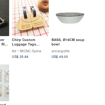
ver
Chirp Custom
BASIL Ø18CM soup
n Ring
Luggage Tags
bowl
al
Charms Couple Set
Ad
IMCNC-Sylvia
annangolife
(Pair) [Valentine's
US$ 25.84
US$ 49.00
Day Gift]
ated