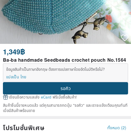
1,349฿
Ba-ba handmade Seedbeads crochet pouch No.1564
ข้อมูลสินค้าเป็นภาษาอังกฤษ ต้องการแปลภาษาโดยอัตโนมัติหรือไม่?
แปลเป็น ไทย
รอคิว
เขียนข้อความและส่ง
eCard
ฟรีเมื่อซื้อสินค้า!
สินค้าชิ้นนี้ขายหมดแล้ว แต่คุณสามารถกดปุ่ม "รอคิว" และเราจะแจ้งเตือนคุณทันที
เมื่อมีสินค้าพร้อมขาย
โปรโมชั่นพิเศษ
ทั้งหมด (2)