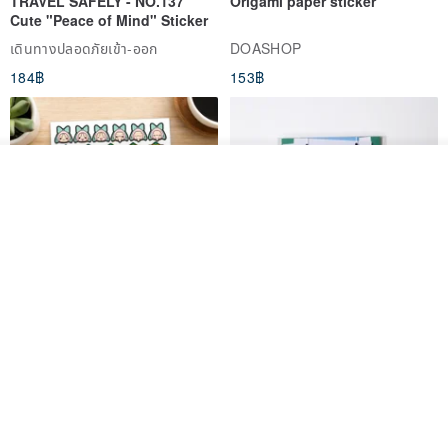
TRAVEL SAFELY - NO.137
Origami paper sticker
Cute "Peace of Mind" Sticker
เดินทางปลอดภัยเข้า-ออก
DOASHOP
184฿
153฿
รอคิว
ถูกใจ
View Shop
สติกเกอร์ | เอลล่าโน๊ต
เซ็ตสติกเกอร์ MY THERAPIST
SAID THIS IS HEALTHY
SISIDEA
ease around
60฿
280฿