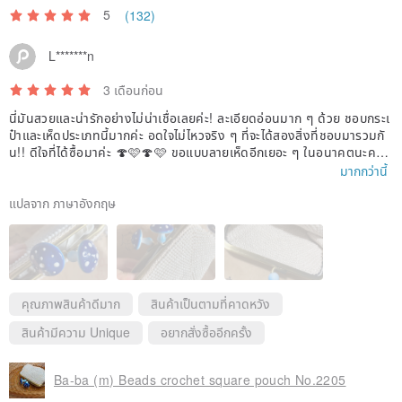
5
(132)
L*******n
3 เดือนก่อน
นี่มันสวยและน่ารักอย่างไม่น่าเชื่อเลยค่ะ! ละเอียดอ่อนมาก ๆ ด้วย ชอบกระเ
ป๋าและเห็ดประเภทนี้มากค่ะ อดใจไม่ไหวจริง ๆ ที่จะได้สองสิ่งที่ชอบมารวมกั
น!! ดีใจที่ได้ซื้อมาค่ะ 🍄🩷🍄🩷 ขอแบบลายเห็ดอีกเยอะ ๆ ในอนาคตนะคะ!
ขอบคุณค่ะ 👵🏼
มากกว่านี้
แปลจาก ภาษาอังกฤษ
คุณภาพสินค้าดีมาก
สินค้าเป็นตามที่คาดหวัง
สินค้ามีความ Unique
อยากสั่งซื้ออีกครั้ง
Ba-ba (m) Beads crochet square pouch No.2205