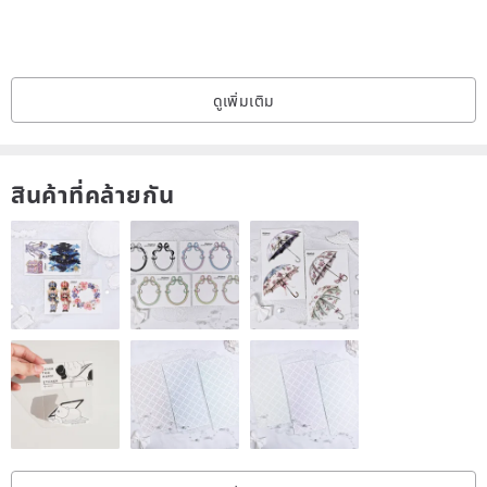
Chain and Handle (Optional parts)
Please contact us before ordering
ดูเพิ่มเติม
if you want chains and handles.
jp.pinkoi.com/product/9br9ARex
สินค้าที่คล้ายกัน
*Details and colors of the images might be slightly different from
ones of
real products depends on your circumstance of viewing.
*There may be small scratches on the plating.
*Loose stiffness of opening and closing can be adjusted.
We will inform you of the adjustment method if you can contact us.