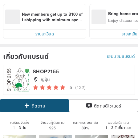
Bring home cro
New members get up to ฿100 of
n with ease
f shipping with minimum spen
Enjoy discounted
d on their first Pinkoi app order 
ct cross-border 
within 7 days!
รายละเอียด
รายละเอี
เกี่ยวกับแบรนด์
เยี่ยมชมแบรนด์
SHOP2155
ญี่ปุ่น
5
(132)
Claim coupon
ติดต่อดีไซเนอร์
ติดตาม
เตรียมจัดส่ง
จำนวนผู้ติดตาม
เรทการตอบกลับ
ออนไลน์ล่าสุด
1 - 3 วัน
1 - 3 วันที่ผ่านมา
925
89%