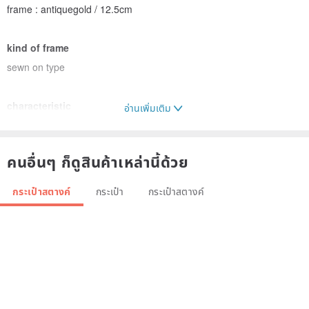
frame : antiquegold / 12.5cm
kind of frame
sewn on type
characteristic
อ่านเพิ่มเติม
smooth and beautiful blue
คนอื่นๆ ก็ดูสินค้าเหล่านี้ด้วย
maintain
hand wash no soaking
กระเป๋าสตางค์
กระเป๋า
กระเป๋าสตางค์
Origin / manufacturing methods
handmade in Japan
Delivery method
International e-packet (Deliverytime depends on the address)