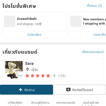
โปรโมชั่นพิเศษ
ทั้งหมด (3)
ส่วนลดค่าจัดส่ง
New members ge
f shipping wit
ลดค่าส่งสูงสุด 190฿
d on their first
within 7 days!
รายละเอียด
รายละเอี
เกี่ยวกับแบรนด์
เยี่ยมชมแบรนด์
Sara
ญี่ปุ่น
5
(128)
Claim coupon
ติดต่อดีไซเนอร์
ติดตาม
เตรียมจัดส่ง
จำนวนผู้ติดตาม
เรทการตอบกลับ
ออนไลน์ล่าสุด