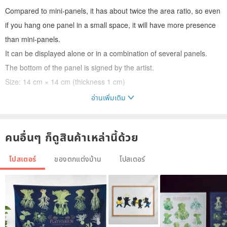
Compared to mini-panels, it has about twice the area ratio, so even
if you hang one panel in a small space, it will have more presence
than mini-panels.
It can be displayed alone or in a combination of several panels.
The bottom of the panel is signed by the artist.
Size: 14 cm × 14 cm (thickness 1 cm)
อ่านเพิ่มเติม
Please note that the color and pattern of the backing may change.
Please note that the backing paper may ripple slightly.
คนอื่นๆ ก็ดูสินค้าเหล่านี้ด้วย
Production area / production method
Japan / Handmade
โปสเตอร์
ของตกแต่งบ้าน
โปสเตอร์