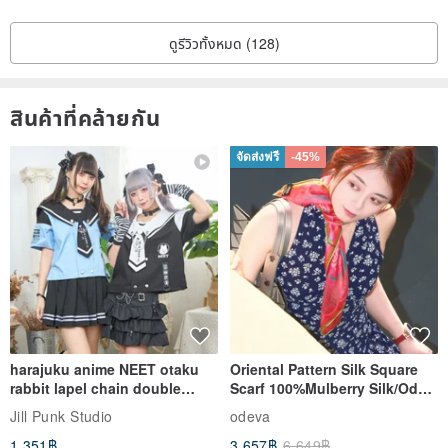
ดูรีวิวทั้งหมด (128)
สินค้าที่คล้ายกัน
จัดส่งฟรี
-45%
harajuku anime NEET otaku
Oriental Pattern Silk Square
rabbit lapel chain double
Scarf 100%Mulberry Silk/Ode
breasted sailor top JJ2540
to the Yi Tribe–Courage
Jill Punk Studio
odeva
1,351฿
3,657฿
6,649฿