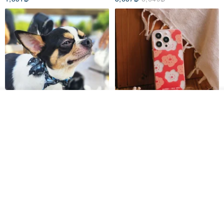
ผลิตตามใบสั่งซื้อ
ถูกใจ
View Shop
Pet Scarf // firefly/Clown // Cat
【Pinkoi x SOU・SOU】Phone
Scarf / Dog Scarf
Case/ Smile/ Red
KAKO.pet
Hereafter.studio
413฿
1,107฿