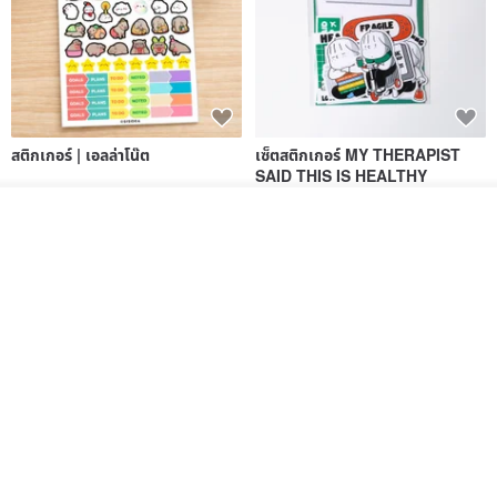
สติกเกอร์ | เอลล่าโน๊ต
เซ็ตสติกเกอร์ MY THERAPIST
SAID THIS IS HEALTHY
SISIDEA
ease around
รอคิว
60฿
ถูกใจ
280฿
View Shop