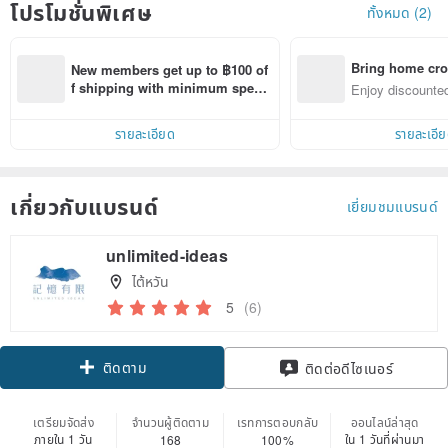
โปรโมชั่นพิเศษ
ทั้งหมด (2)
Bring home cro
New members get up to ฿100 of
n with ease
f shipping with minimum spen
Enjoy discounted
d on their first Pinkoi app order 
ct cross-border 
within 7 days!
รายละเอียด
รายละเอี
เกี่ยวกับแบรนด์
เยี่ยมชมแบรนด์
unlimited-ideas
ไต้หวัน
5
(6)
ติดตาม
ติดต่อดีไซเนอร์
เตรียมจัดส่ง
จำนวนผู้ติดตาม
เรทการตอบกลับ
ออนไลน์ล่าสุด
ภายใน 1 วัน
ใน 1 วันที่ผ่านมา
168
100%