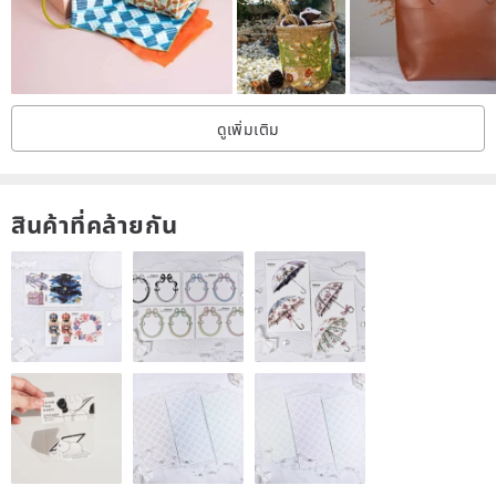
brighteners.
3. For stubborn stains, use a diluted neutral detergent.
4. Do not tumble dry or expose to direct sunlight after washing. Air
dry in a cool place.
ดูเพิ่มเติม
5. Over time, yellow plant pigments may be released during
washing. This is due to impurities from the indigo plant and can be
resolved by rinsing with fresh water.
สินค้าที่คล้ายกัน
6. If not in use for an extended period, store in a dark/opaque bag
in a wardrobe to maintain color stability and prevent localized
fading along creases.
Collapse