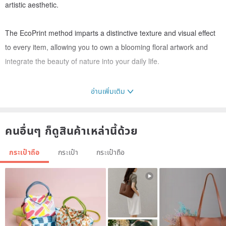
artistic aesthetic.
The EcoPrint method imparts a distinctive texture and visual effect
to every item, allowing you to own a blooming floral artwork and
integrate the beauty of nature into your daily life.
อ่านเพิ่มเติม
Dimensions: 21cm x 25cm, Depth 5cm
(Handle drop 7cm) + Adjustable strap
คนอื่นๆ ก็ดูสินค้าเหล่านี้ด้วย
Material: Taiwanese Cotton Fabric + Taiwanese Canvas
Origin: Taiwan
กระเป๋าถือ
กระเป๋า
กระเป๋าถือ
-
Care Instructions:
1. Gently hand wash separately in warm water. Do not rub.
2. Do not use detergents containing color bleach, bleach, or