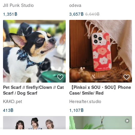
breasted sailor top JJ2540
to the Yi Tribe–Courage
Jill Punk Studio
odeva
1,351฿
3,657฿
6,649฿
Pet Scarf // firefly/Clown // Cat
【Pinkoi x SOU・SOU】Phone
Scarf / Dog Scarf
Case/ Smile/ Red
KAKO.pet
Hereafter.studio
413฿
1,107฿