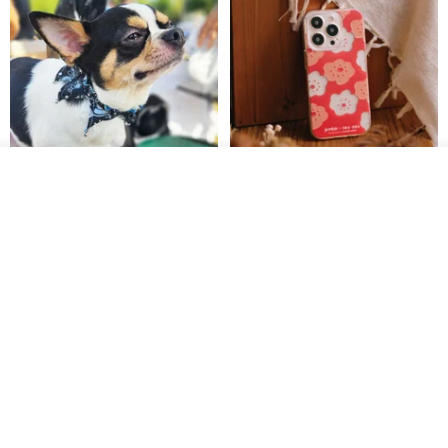
วางในรถเข็น
Pet Scarf // firefly/Clown // Cat
【Pinkoi x SOU・SOU】Phone
ถูกใจ
View Shop
Scarf / Dog Scarf
Case/ Smile/ Red
KAKO.pet
Hereafter.studio
413฿
1,107฿