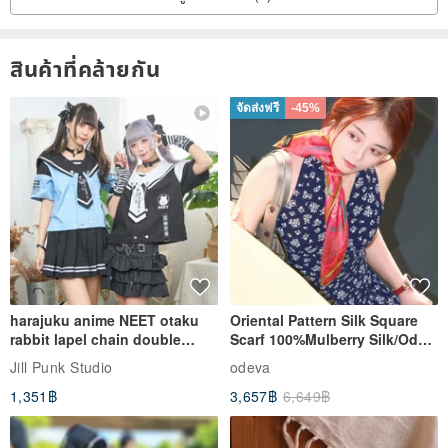
สินค้าที่คล้ายกัน
จัดส่งฟรี
-45%
harajuku anime NEET otaku
Oriental Pattern Silk Square
rabbit lapel chain double
Scarf 100%Mulberry Silk/Ode
breasted sailor top JJ2540
to the Yi Tribe–Courage
Jill Punk Studio
odeva
1,351฿
3,657฿
6,649฿