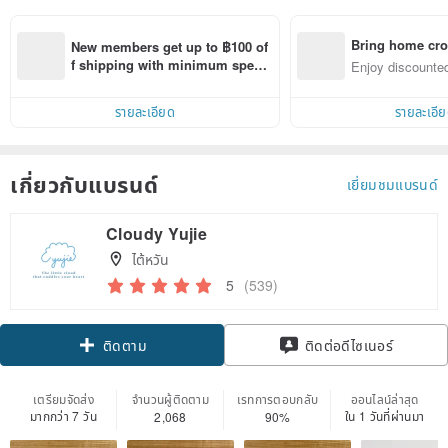
Bring home cro
New members get up to ฿100 of
n with ease
f shipping with minimum spen
Enjoy discounted
d on their first Pinkoi app order 
ct cross-border 
within 7 days!
รายละเอียด
รายละเอี
เกี่ยวกับแบรนด์
เยี่ยมชมแบรนด์
Cloudy Yujie
ไต้หวัน
5
(539)
ติดตาม
ติดต่อดีไซเนอร์
เตรียมจัดส่ง
จำนวนผู้ติดตาม
เรทการตอบกลับ
ออนไลน์ล่าสุด
มากกว่า 7 วัน
ใน 1 วันที่ผ่านมา
2,068
90%