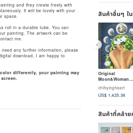
painting and they create freely with
taneously. It will be lovely with your
สินค้าอื่นๆ ใ
ur space.
ss roll in a durable tube. You can
your painting. The artwork can be
contact me.
u need any further information, please
r digital download, I am happy to
olor differently, your painting may
Original
 screen.
Moon&Woman
Painting－ The
chihyingheart
Vibration Of Th
US$ 1,425.36
Moon
สินค้าที่คล้า