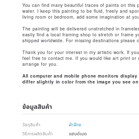
You can find many beautiful traces of paints on this 
water. I keep this painting to be fluid, freely and spon
living room or bedroom, add some imagination at yo
The painting will be delivered unstretched in framele
easily find a local framing shop to stretch or frame 
shipped worldwide. For missing destinations please 
Thank you for your interest in my artistic work. If yo
feel free to contact me. If you would like art print o
arrange for you.
All computer and mobile phone monitors display c
differ slightly in color from the image you see on
ข้อมูลสินค้า
วัสดุสินค้า
ผ้าฝ้าย
วิธีการผลิตสินค้า
แฮนด์เมด