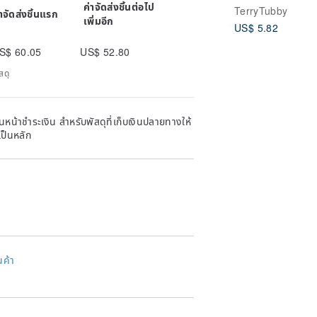
Postcard)
ค่าจัดส่งชิ้นต่อไป
TerryTubby
่าจัดส่งชิ้นแรก
เพิ่มอีก
US$ 5.82
S$ 60.05
US$ 52.80
สดุ
หน้าชำระเงิน สำหรับพัสดุที่เก็บเงินปลายทางให้
เป็นหลัก
นค้า