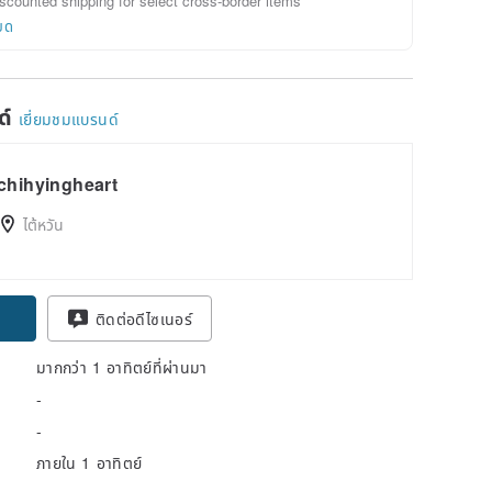
scounted shipping for select cross-border items
ยด
ด์
เยี่ยมชมแบรนด์
chihyingheart
ไต้หวัน
ติดต่อดีไซเนอร์
มากกว่า 1 อาทิตย์ที่ผ่านมา
-
-
ภายใน 1 อาทิตย์