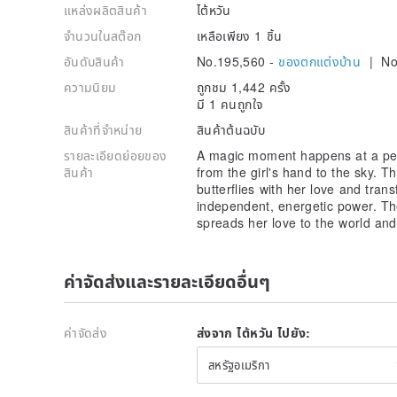
แหล่งผลิตสินค้า
ไต้หวัน
จำนวนในสต๊อก
เหลือเพียง 1 ชิ้น
อันดับสินค้า
No.195,560 -
ของตกแต่งบ้าน
| No
ความนิยม
ถูกชม 1,442 ครั้ง
มี 1 คนถูกใจ
สินค้าที่จำหน่าย
สินค้าต้นฉบับ
รายละเอียดย่อยของ
A magic moment happens at a peacef
สินค้า
from the girl's hand to the sky. T
butterflies with her love and tra
independent, energetic power. The
spreads her love to the world and
ค่าจัดส่งและรายละเอียดอื่นๆ
ค่าจัดส่ง
ส่งจาก ไต้หวัน ไปยัง:
สหรัฐอเมริกา