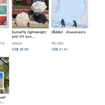
butterfly lightweight
ซีรี่ส์สัตว์ หัวนมหางยาว
anti UV sun
d
protection umbrella
Mua Yik Tea ฉาหมั่วอิก ชาแห่งความสุขล้น
didicoi
Rin'sArt
parasol
US$ 36.50
US$ 21.41
tea
all
h