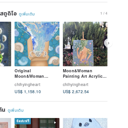
นสตูดิโอ
1 / 4
ดูเพิ่มเติม
Original
Moon&Woman
Original
Moon&Woman
Painting Art Acrylic
Express
Painting－Spiral
Original Find Magic
Painting
chihyingheart
chihyingheart
chihying
e
Flowing Energy
Around Us 72.5 x
Fly
US$ 1,158.10
US$ 2,672.54
US$ 801
60.5 cm
ยกัน
ดูเพิ่มเติม
จัดส่งฟรี