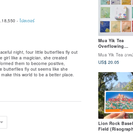
.18,550 -
โปสเตอร์
Mua Yik Tea
Overflowing
Tea_Hand-picke
ul night, four little butterflies fly out
series
he girl like a magician, she created
US$ 20.05
comprehensive 
nsformed them to become positive,
bags
 butterflies fly out seems like she
 make this world to be a better place.
Lion Rock Baseb
Field (Risograp