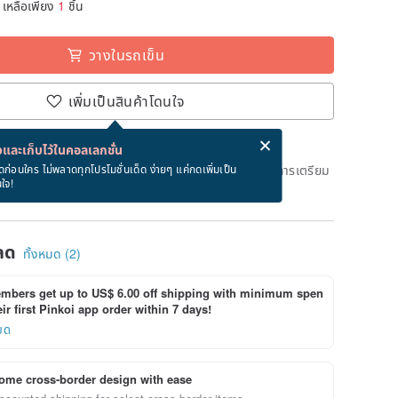
เหลือเพียง
1
ชิ้น
วางในรถเข็น
เพิ่มเป็นสินค้าโดนใจ
่ง eCard ฟรีเมื่อซื้อสินค้า!
eCard คืออะไร?
และเก็บไว้ในคอลเลกชั่น
ึงวันที่จะจัดส่งสินค้า จะใช้เวลาประมาณ 5 วันทางการในการเตรียม
ดก่อนใคร ไม่พลาดทุกโปรโมชั่นเด็ด ง่ายๆ แค่กดเพิ่มเป็น
นใจ!
ด)
ลด
ทั้งหมด (2)
bers get up to US$ 6.00 off shipping with minimum spen
ir first Pinkoi app order within 7 days!
ยด
ome cross-border design with ease