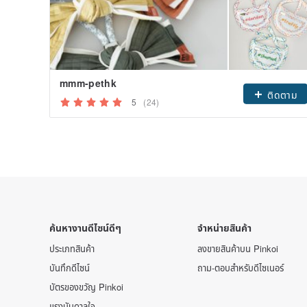
mmm-pethk
ติดตาม
5
(24)
ค้นหางานดีไซน์ดีๆ
จำหน่ายสินค้า
ประเภทสินค้า
ลงขายสินค้าบน Pinkoi
บันทึกดีไซน์
ถาม-ตอบสำหรับดีไซเนอร์
บัตรของขวัญ Pinkoi
แรงบันดาลใจ