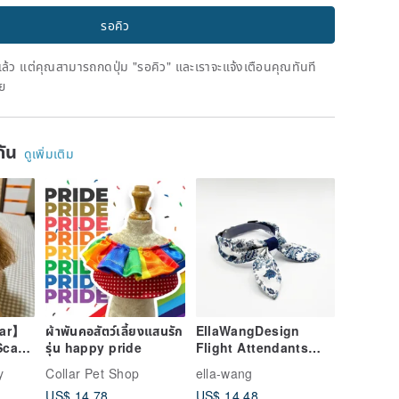
รอคิว
ดแล้ว แต่คุณสามารถกดปุ่ม "รอคิว" และเราจะแจ้งเตือนคุณทันที
าย
ยกัน
ดูเพิ่มเติม
lar】
ผ้าพันคอสัตว์เลี้ยงแสนรัก
EllaWangDesign
Scarf
รุ่น happy pride
Flight Attendants
Photo
Scarf Pet Blue &
y
Collar Pet Shop
ella-wang
White Porcelain
US$ 14.78
US$ 14.48
Collar