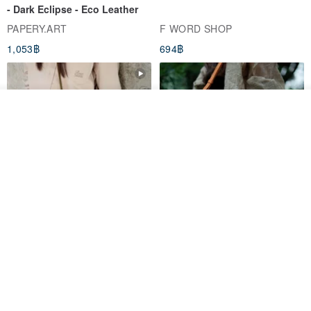
- Dark Eclipse - Eco Leather
PAPERY.ART
F WORD SHOP
1,053฿
694฿
ดูสินค้าอื่นๆ ของดีไซเนอร์
View Shop
AOKING Crossbody Phone
Vintage Canvas and Leather
Bag XK58422F green
Doctor Bag | Handmade 2Way
Purse | Retro Frame Bag wi
aoking-hk
LEVAS | กระเป๋าผ้าใบผสมหนังแท้
1,766฿
3,377฿
-12%