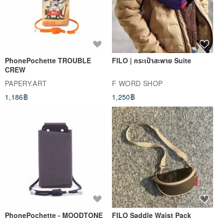
PhonePochette TROUBLE
FILO | กระเป๋าสะพาย Suite
CREW
PAPERY.ART
F WORD SHOP
1,186฿
1,250฿
PhonePochette - MOODTONE
FILO Saddle Waist Pack