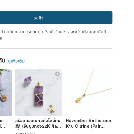
รอคิว
ดแล้ว แต่คุณสามารถกดปุ่ม "รอคิว" และเราจะแจ้งเตือนคุณทันที
าย
ยกัน
ดูเพิ่มเติม
er
สร้อยคออเมทิสต์สไตล์คิน
November Birthstone
d
สึกิ เงินชุบทอง22K ศิลปะ
K10 Citrine (Pair
ญี่ปุ่น
Shape) Necklace