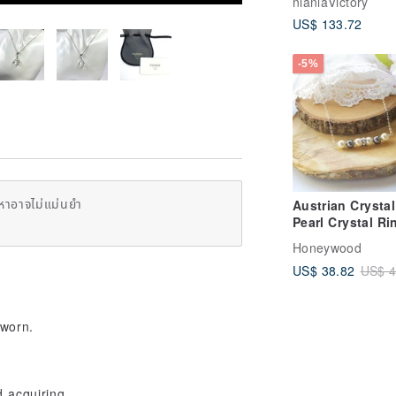
nlanlaVictory
Necklace
US$ 133.72
-5%
หาอาจไม่แม่นยำ
Austrian Crystal
Pearl Crystal Ri
Necklace Gift
Honeywood
Customization
US$ 38.82
US$ 4
 worn.
d acquiring.