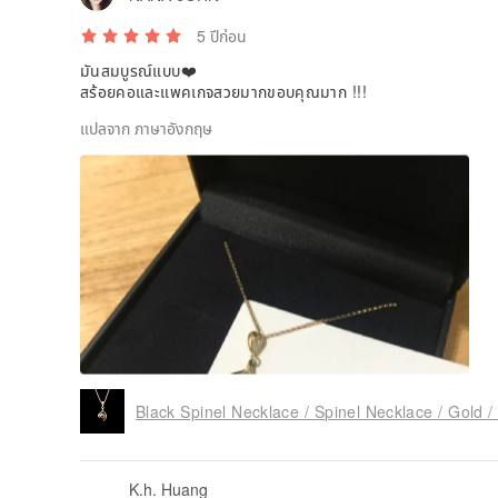
5 ปีก่อน
มันสมบูรณ์แบบ❤️
สร้อยคอและแพคเกจสวยมากขอบคุณมาก !!!
แปลจาก ภาษาอังกฤษ
Black Spinel Necklace / Spinel Necklace / Gold /
K.h. Huang