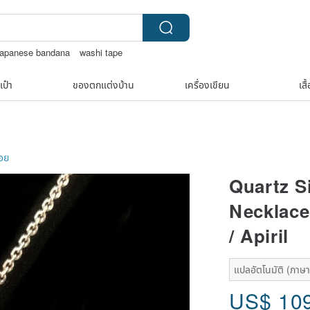
japanese bandana
washi tape
สร้อยคอทองคำวินเทจ￼
เป๋า
ของตกแต่งบ้าน
เครื่องเขียน
เสื
ลอย
Quartz Si
Necklace 
/ Apiril
แปลอัตโนมัติ (ภาษาเด
US$
10