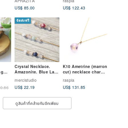
APRAZITA
raspia
Charm ~ BOURGEON
US$ 85.00
US$ 122.43
~ (Chain set can be
purchased)
จัดส่งฟรี
Crystal Necklace.
K10 Ametrine (marron
ng
Amazonite. Blue Lace
cut) necklace charm
Agate.
~BOURGEON~ (chain
mercistudio
raspia
Rhodochrosite.
set available)
US$ 22.19
US$ 131.85
0.86
Turquoise. Rose
Quartz. Natural Stone
Necklace.
ดูสินค้าที่คล้ายกันอีกเพียบ