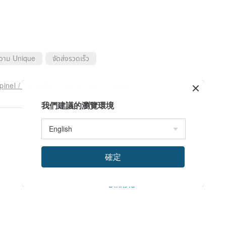
ความ Unique
จัดส่งรวดเร็ว
inel / Hematite / Quartz / long necklace
我們建議的瀏覽環境
確定
มากกว่านี้