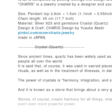
"CHARIS" is a jewelry created by a designer and you
Size: Pendant top 2.8cm × 1.5cm (1.1inch × 0.55inch
Chain length: 45 cm (17.7 inch)
Material: Silver 925 and gemstone Crystal (Quartz)
Design & Craft: CHARIS Design by Yusuke Akebi
pinkoi.com/store/charis-jewelry
made in JAPAN.
------------
Crystal (Quartz)
---------------
Since ancient times, quartz has been widely used as
people all over the world.
It is said that, of course, it was used in sacred pla
rituals, as well as in the treatment of illnesses, in dail
The power of crystals is "harmony, integration, and s
And it is known as a stone that brings about a very g
Stones, of course, create harmony for all things, int
exert even more powerful power.