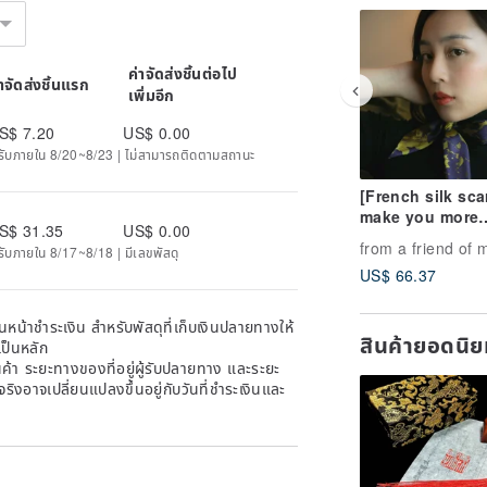
ค่าจัดส่งชิ้นต่อไป
่าจัดส่งชิ้นแรก
เพิ่มอีก
S$ 7.20
US$ 0.00
ะได้รับภายใน 8/20~8/23 | ไม่สามารถติดตามสถานะ
[French silk sca
make you more
S$ 31.35
US$ 0.00
attractive, what 
from a friend of 
ด้รับภายใน 8/17~8/18 | มีเลขพัสดุ
reason to refus
US$ 66.37
Made in Japan -
boutique silk s
หน้าชำระเงิน สำหรับพัสดุที่เก็บเงินปลายทางให้
สินค้ายอดนิ
เป็นหลัก
้า ระยะทางของที่อยู่ผู้รับปลายทาง และระยะ
าจริงอาจเปลี่ยนแปลงขึ้นอยู่กับวันที่ชำระเงินและ