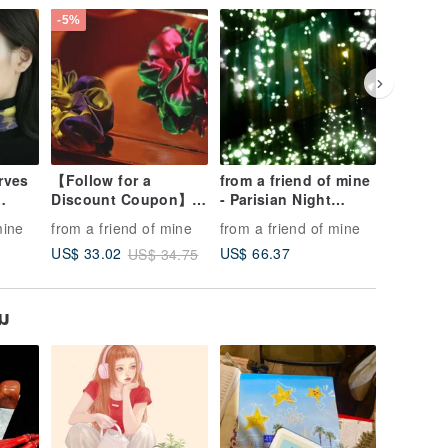
-5%
-5%
rves
【Follow for a
from a friend of mine
【Frenc
Discount Coupon】
- Parisian Night
Luxury P
is the
【Showcase French
Romance -
Scrunchi
mine
from a friend of mine
from a friend of mine
from a f
e?]
Romantic Taste】
Fashionable Scarf -
Artisan 
US$ 66.37
US$ 33.02
US$ 33.
US$ 34.75
Fashion Party
Made in Japan
Ideal fo
carves
Boutique - 100% Pure
Silk
ยม