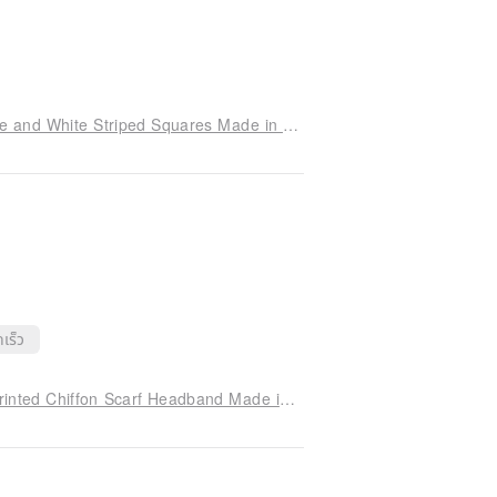
La Trace du Pinceau "The Trace of Brushes" Blue and White Striped Squares Made in Italy
เร็ว
Nuit Blanche French Romantic Pure Silk White Printed Chiffon Scarf Headband Made in Japan