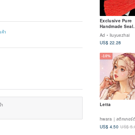
Exclusive Pure
Handmade Seal
นค้า
Carving Custom
Ad
liuyuezhai
Commission - 
US$ 22.28
Seal,
Calligraphy/Pain
Signature Seal,
-10%
Personal Seal 
Letta
ยำ
US$ 4.50
US$ 5.