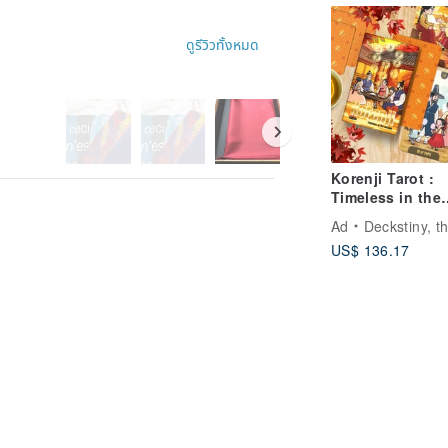
ดูรีวิวทั้งหมด
Korenji Tarot :
Timeless in the
autumn
Ad
Deckstiny, the tiny destin
US$ 136.17