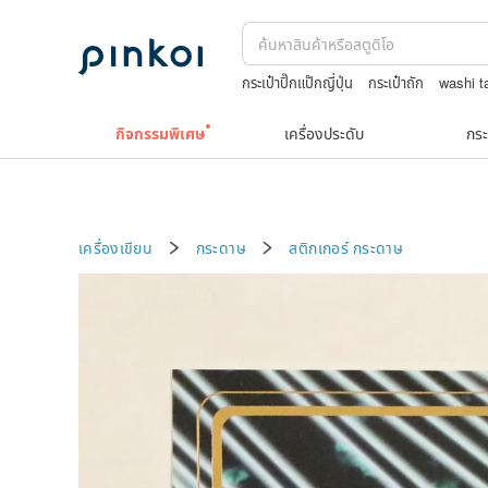
กระเป๋าปิ๊กแป๊กญี่ปุ่น
กระเป๋าถัก
washi t
Greengate
celine bag vintage
กิจกรรมพิเศษ
เครื่องประดับ
กระ
เครื่องเขียน
กระดาษ
สติกเกอร์
กระดาษ