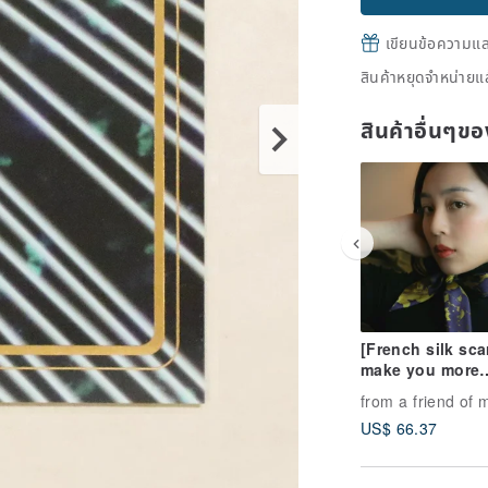
เขียนข้อความและส
สินค้าหยุดจำหน่ายแล
สินค้าอื่นๆ
[French silk sca
make you more
attractive, what 
from a friend of 
reason to refus
US$ 66.37
Made in Japan -
boutique silk s