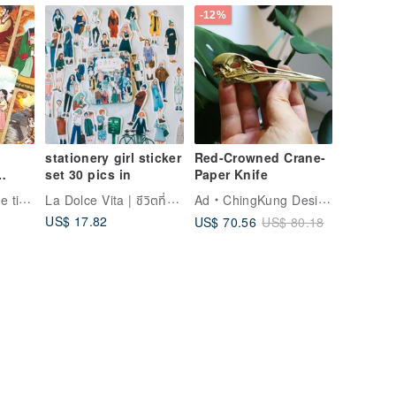
-12%
stationery girl sticker
Red-Crowned Crane-
set 30 pics in
Paper Knife
La Dolce Vita | ชีวิตที่แสนหวาน
y decks
Ad
ChingKung Design
US$ 17.82
US$ 70.56
US$ 80.18