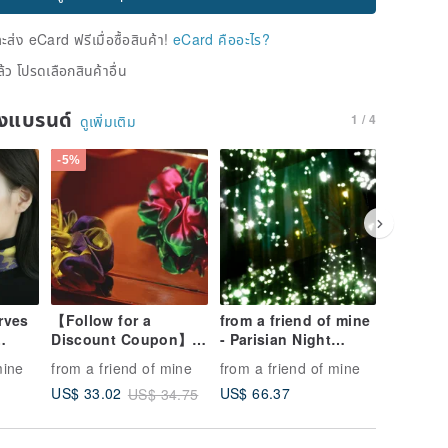
่ง eCard ฟรีเมื่อซื้อสินค้า!
eCard คืออะไร?
้ว โปรดเลือกสินค้าอื่น
ของแบรนด์
1 / 4
ดูเพิ่มเติม
-5%
-5%
rves
【Follow for a
from a friend of mine
【Frenc
Discount Coupon】
- Parisian Night
Luxury P
is the
【Showcase French
Romance -
Scrunchi
mine
from a friend of mine
from a friend of mine
from a f
e?]
Romantic Taste】
Fashionable Scarf -
Artisan 
US$ 66.37
US$ 33.02
US$ 33.
US$ 34.75
Fashion Party
Made in Japan
Ideal fo
carves
Boutique - 100% Pure
Silk