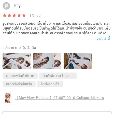
H**y
1 ปีก่อน
รูปลักษณ์ของผลิตภัณฑ์นี้น่าทึ่งมาก และเนื้อสัมผัสก็ยอดเยี่ยมเช่นกัน ควา
มสุขที่ฉันได้รับนั้นอธิบายเป็นคำพูดไม่ได้และน่าพึงพอใจ ฉันเชื่อว่ามันจะเพิ่ม
สีสันให้กับชีวิตของคุณและนำประสบการณ์ที่ยอดเยี่ยมมาให้คุณ ฉันหวังว่าจ
ะได้ซื้อมันอีกครั้งในอนาคตและได้สัมผัสกับผลิตภัณฑ์คุณภาพสูงอื่นๆ อีกมา
มากกว่านี้
กมาย ขอบคุณมากสำหรับการผลิตอย่างพิถีพิถันของคุณ ซึ่งทำให้ฉันได้รับป
ระสบการณ์การช้อปปิ้งที่น่าพึงพอใจมาก
แปลจาก ภาษาจีนตัวเต็ม
คุณภาพสินค้าดีมาก
สินค้ามีความ Unique
อยากสั่งซื้ออีกครั้ง
จัดส่งรวดเร็ว
【May New Release】07-087-0016 Collage Stickers