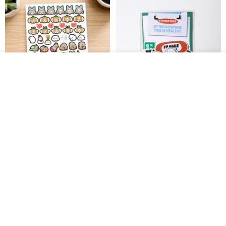
ผลิตตามใบสั่งซื้อ
ถูกใจ
View Shop
สติกเกอร์ | เอลล่าโน๊ต
เซ็ตสติกเกอร์ MY THERAPIST
SAID THIS IS HEALTHY
SISIDEA
ease around
60฿
280฿