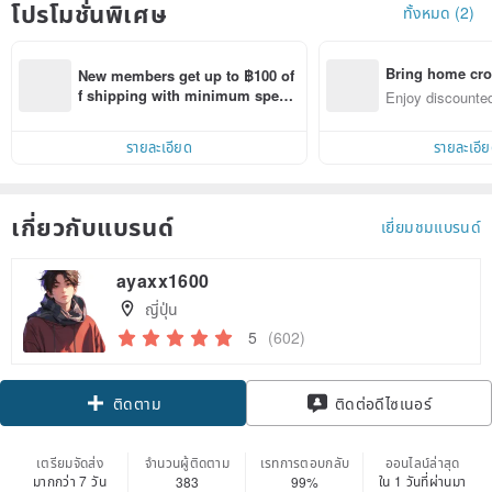
โปรโมชั่นพิเศษ
ทั้งหมด (2)
Bring home cro
New members get up to ฿100 of
n with ease
f shipping with minimum spen
Enjoy discounted
d on their first Pinkoi app order 
ct cross-border 
within 7 days!
รายละเอียด
รายละเอี
เกี่ยวกับแบรนด์
เยี่ยมชมแบรนด์
ayaxx1600
ญี่ปุ่น
5
(602)
Claim coupon
ติดต่อดีไซเนอร์
ติดตาม
เตรียมจัดส่ง
จำนวนผู้ติดตาม
เรทการตอบกลับ
ออนไลน์ล่าสุด
มากกว่า 7 วัน
ใน 1 วันที่ผ่านมา
383
99%