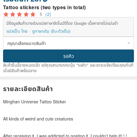
Tattoo stickers (two types in total)
5
(2)
มีข้อมูลสินค้าบางส่วนแปลภาษาอัตโนมัติโดย Google เนื้อหาอาจไม่แม่นยำ
แปลเป็น ไทย
ดูภาษาเดิม (จีน-ตัวเต็ม)
รอคิว
สินค้าชิ้นนี้ขายหมดแล้ว แต่คุณสามารถกดปุ่ม "รอคิว" และเราจะแจ้งเตือนคุณทันที
เมื่อมีสินค้าพร้อมขาย
รายละเอียดสินค้า
Minghan Universe Tattoo Sticker
All kinds of weird and cute creatures
After receiving it, I was addicted to posting it. I couldn’t help it! ! !