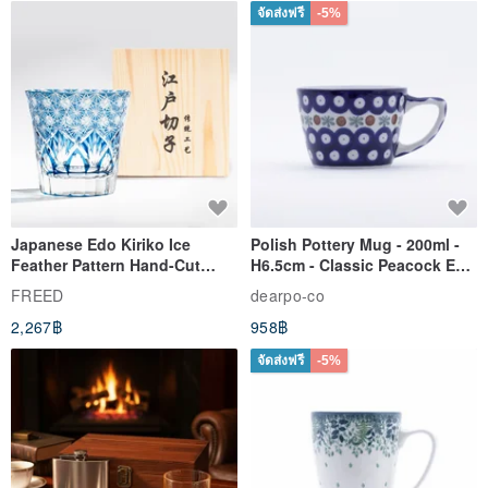
จัดส่งฟรี
-5%
Japanese Edo Kiriko Ice
Polish Pottery Mug - 200ml -
Feather Pattern Hand-Cut
H6.5cm - Classic Peacock Eye
Whisky Glass - Blue Engraved
& Dragonfly
FREED
dearpo-co
Gift for Dad
2,267฿
958฿
จัดส่งฟรี
-5%