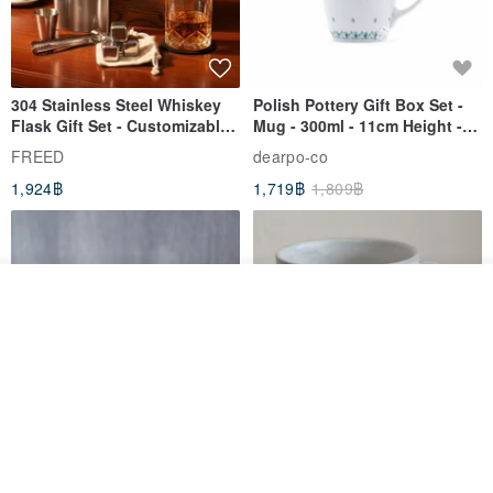
304 Stainless Steel Whiskey
Polish Pottery Gift Box Set -
Flask Gift Set - Customizable
Mug - 300ml - 11cm Height -
Engraving - Father's Day Gift
Fern Pattern
FREED
dearpo-co
1,924฿
1,719฿
1,809฿
รอคิว
View Shop
[Mùchūn Life] 240ml Shāmù
Mug - Little Snow
Tianmu Glaze Round Teapot